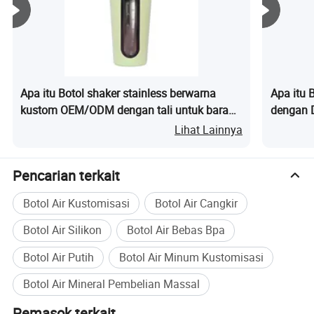
pesanan massal.
Berapa warna yang tersedia?
Kita akan membuat warna dengan sistem pantone, Anda
hanya akan memberitahukan kode pantone kepada kami.
Apa itu Botol shaker stainless berwarna
Apa itu 
Kami juga bisa merekomendasikan warna yang populer
kustom OEM/ODM dengan tali untuk barang
dengan D
jika Anda tidak yakin kode atau warna yang tepat sesuai
hadiah
Lihat Lainnya
dengan ide Anda.
Jenis sertifikat apa yang Anda miliki?
Pencarian terkait
FDA, LFGB, BSCI, ISO, dll.
Botol Air Kustomisasi
Botol Air Cangkir
berapa jangka waktu pembayaran Anda?
Botol Air Silikon
Botol Air Bebas Bpa
Jangka waktu pembayaran standar kami adalah TT 30%
Botol Air Putih
Botol Air Minum Kustomisasi
setelah pemesanan dan 70% untuk copy B/L.
Botol Air Mineral Pembelian Massal
Pemasok terkait