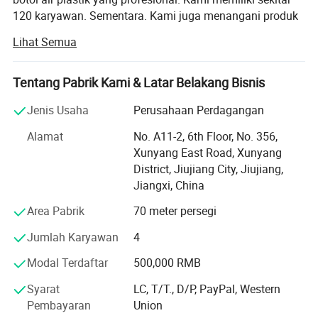
120 karyawan. Sementara. Kami juga menangani produk
silikon, cangkir baja antikarat dan botol air kaca borilikat
Lihat Semua
dan sebagainya. Kami juga menawarkan harga yang
bagus dan kualitas yang baik.
Tentang Pabrik Kami & Latar Belakang Bisnis
Dilengkapi dengan fasilitas-fasilitas canggih dan dengan
kekuatan teknologi yang kuat, kami dapat memproduksi
Jenis Usaha
Perusahaan Perdagangan
lebih dari 100 juta botol per tahun. Sampai sekarang. Ada
Alamat
No. A11-2, 6th Floor, No. 356,
lebih dari 300 macam produk botol air plastik dan lebih
Xunyang East Road, Xunyang
dari 50 seri, menjual ke lebih dari 50 negara dan kawasan.
District, Jiujiang City, Jiujiang,
Termasuk Amerika Serikat, Jepang, Korea dan Eropa.
Jiangxi, China
Berkat rancangan yang luar biasa, kualitas unggulan dan
aposisi yang elegan. Kami telah bekerja sama dengan
Area Pabrik
70 meter persegi
banyak perusahaan ternational yang terkenal. Seperti
Jumlah Karyawan
4
SHELL, COCA-COLA dan lain-lain.
Modal Terdaftar
500,000 RMB
Semua material adalah-friendly,,,&. Selamat datang di
Syarat
LC, T/T., D/P, PayPal, Western
kontak kami.
Pembayaran
Union