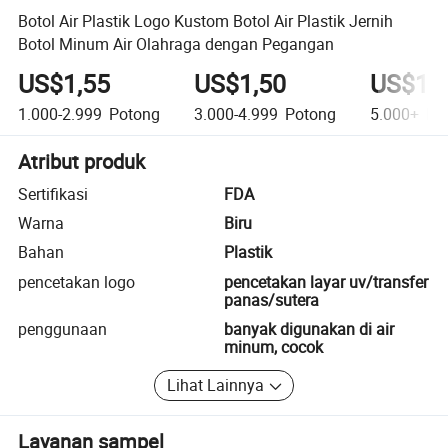
Botol Air Plastik Logo Kustom Botol Air Plastik Jernih
Botol Minum Air Olahraga dengan Pegangan
US$1,55
US$1,50
US$1,
1.000-2.999
Potong
3.000-4.999
Potong
5.000+
Po
Atribut produk
Sertifikasi
FDA
Warna
Biru
Bahan
Plastik
pencetakan logo
pencetakan layar uv/transfer
panas/sutera
penggunaan
banyak digunakan di air
minum, cocok
Lihat Lainnya
Layanan sampel