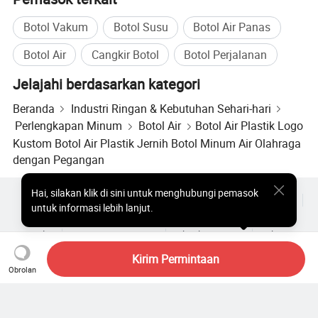
Botol Vakum
Botol Susu
Botol Air Panas
Botol Air
Cangkir Botol
Botol Perjalanan
Jelajahi berdasarkan kategori
Beranda
Industri Ringan & Kebutuhan Sehari-hari
Perlengkapan Minum
Botol Air
Botol Air Plastik Logo
Kustom Botol Air Plastik Jernih Botol Minum Air Olahraga
dengan Pegangan
1. Botol air olahraga ini terbuat dari bahan plastik kelas
makanan, retakan yang sangat baik, 100% BPA-bebas,
Hai
,
silakan klik di sini untuk menghubungi pemasok
Produk Populer
Harga Produk Panas
Produk Panas Grosir
untuk informasi lebih lanjut.
dan retak yang unggul
Pembeli bintang
Situs PC
Wawasan
dan rusak
Amplop
Perjanjian Pengguna
Kebijakan Privasi
Hubungi
tahan, cocok untuk berlari, lintas alam, dan latihan berat di
Copyright © 2026 Focus Technology Co., Ltd. All Rights Reserved
Kirim Permintaan
Obrolan
luar ruangan.
Masih mencari? Telusuri lebih
2. Tutup tombol tekan satu tangan yang berfungsi dengan