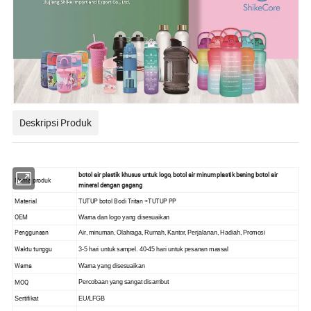
Deskripsi Produk
botol air plastik khusus untuk logo, botol air minum plastik bening botol air
Nama produk
mineral dengan gagang
Material
TUTUP botol Bodi Tritan +TUTUP PP
OEM
Warna dan logo yang disesuaikan
Penggunaan
Air, minuman, Olahraga, Rumah, Kantor, Perjalanan, Hadiah, Promosi
Waktu tunggu
3-5 hari untuk sampel. 40-45 hari untuk pesanan massal
Warna
Warna yang disesuaikan
MOQ
Percobaan yang sangat disambut
Sertifikat
EU/LFGB