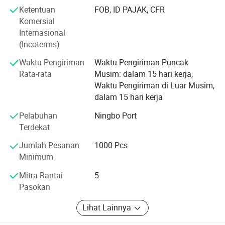
F. T.:
Ketentuan
FOB, ID PAJAK, CFR
Komersial
Mengapa memilih kita?
Internasional
Kami adalah manufaktur utama di Cina yang
(Incoterms)
mengkhususkan diri pada produk botol air plastik untuk
Waktu Pengiriman
Waktu Pengiriman Puncak
pengadaan selama lebih dari 5 tahun.
Rata-rata
Musim: dalam 15 hari kerja,
Kami juga memiliki kualitas yang baik dan harga yang
Waktu Pengiriman di Luar Musim,
bagus. Harap percayai kami.
dalam 15 hari kerja
Apa MOQ Anda?
Pelabuhan
Ningbo Port
Terdekat
Umumnya, MOQ adalah 1000 PC, untuk membangun
Jumlah Pesanan
1000 Pcs
kerja sama dan saling percaya, kami bersedia menerima
Minimum
pesanan percobaan Anda dengan kuantitas yang sedikit
sehingga Anda dapat memeriksa kualitas dan menguji
Mitra Rantai
5
reaksi pasar Anda. Silakan menghubungi asisten
Pasokan
penjualan kami dan sampaikan kebutuhan Anda.
Lihat Lainnya
Bagaimana cara mendapatkan sampel?