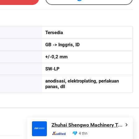
Tersedia
GB -> Inggris, ID
+/-0,2 mm
SW-LP
anodisasi, elektroplating, perlakuan
panas, dll
Zhuhai Shengwo Machinery Technology Co., Ltd.
4 thn