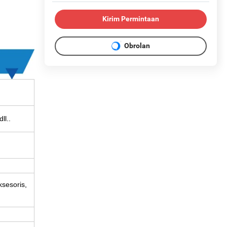
Kirim Permintaan
Obrolan
ll..
ksesoris,