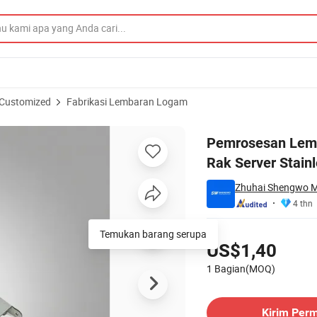
 Customized
Fabrikasi Lembaran Logam
nggi untuk Rak Server Stainless Steel
Pemrosesan Lemb
Rak Server Stainl
Zhuhai Shengwo Ma
4 thn
Harga
Temukan barang serupa
US$1,40
1 Bagian(MOQ)
Hubungi Pemasok
Kirim Per