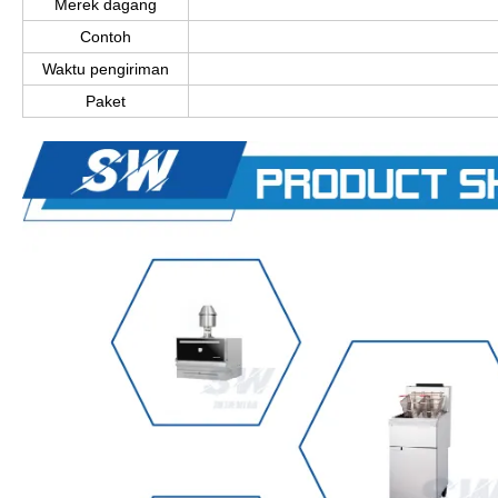
Merek dagang
Contoh
Waktu pengiriman
Paket