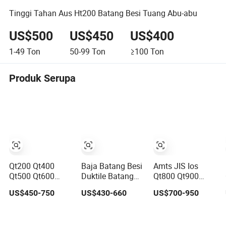
Tinggi Tahan Aus Ht200 Batang Besi Tuang Abu-abu
US$500
US$450
US$400
1-49
Ton
50-99
Ton
≥100
Ton
Produk Serupa
Qt200 Qt400
Baja Batang Besi
Amts JIS Ios
Qt500 Qt600
Duktile Batang
Qt800 Qt900
Qt700 Qt800
Bulat Besi Tuang
Batang Besi
US$450-750
US$430-660
US$700-950
Pemasok Batang
Abu
Ductile Datar dan
Besi Duktile
Batang Baja
1.4418 Batang
Ductile yang