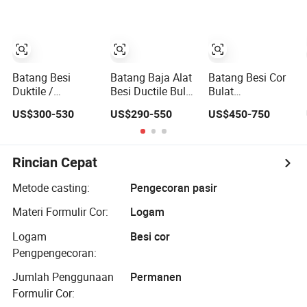
Bulat Baja
Dihasilkan Panas
Batang Paduan
Besi Abu Las
Batang Besi
Batang Baja Alat
Batang Besi Cor
Duktile /
Besi Ductile Bulat
Bulat
Pengecoran Besi
Panas Ditarik
Berkelanjutan /
US$300-530
US$290-550
US$450-750
Cor / Besi Cor
Impor Fcd450-10
Batang Besi
Duktile
dengan Layanan
Duktile
Pemotongan
Berkelanjutan /
Aplikasi Baja Alat
Batang Besi Cor
Rincian Cepat
Abu-abu
Metode casting:
Pengecoran pasir
Materi Formulir Cor:
Logam
Logam
Besi cor
Pengpengecoran:
Jumlah Penggunaan
Permanen
Formulir Cor: