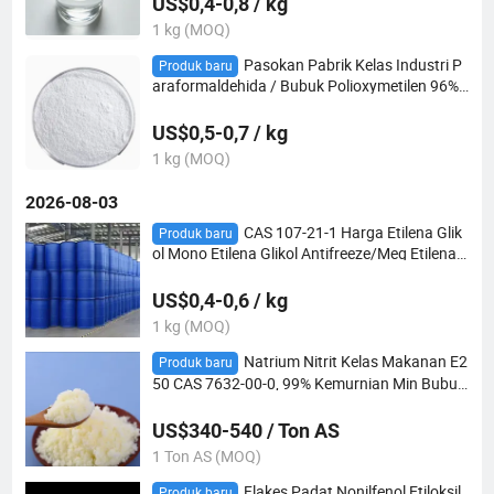
US$0,4-0,8 / kg
1 kg (MOQ)
Pasokan Pabrik Kelas Industri P
Produk baru
araformaldehida / Bubuk Polioxymetilen 96%
Digunakan untuk Lem Resin 30525-89-4
US$0,5-0,7 / kg
1 kg (MOQ)
2026-08-03
CAS 107-21-1 Harga Etilena Glik
Produk baru
ol Mono Etilena Glikol Antifreeze/Meg Etilena
Glikol
US$0,4-0,6 / kg
1 kg (MOQ)
Natrium Nitrit Kelas Makanan E2
Produk baru
50 CAS 7632-00-0, 99% Kemurnian Min Bubuk
Kristal, Pewarna Pengikat & Pengawet untuk
Pengolahan Daging, Grosir Pabrik
US$340-540 / Ton AS
1 Ton AS (MOQ)
Flakes Padat Nonilfenol Etiloksil
Produk baru