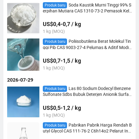
Soda Kaustik Murni Tinggi 99% S
Produk baru
erpihan Mutiara CAS 1310-73-2 Pemasok Kela
s Industri Makanan Natrium Hidroksida
US$0,4-0,7 / kg
1 kg (MOQ)
Poliisobutilena Berat Molekul Tin
Produk baru
ggi Pib CAS 9003-27-4 Pelumas & Aditif Modifi
kasi Karet
US$0,7-1,5 / kg
1 kg (MOQ)
2026-07-29
Las 80 Sodium Dodecyl Benzene
Produk baru
Sulfonate Sdbs Bubuk Deterjen Anionik Surfac
tant CAS 25155-30-0
US$0,5-1,2 / kg
1 kg (MOQ)
Pabrikan Pabrik Harga Rendah B
Produk baru
utyl Glycol CAS 111-76-2 C6h14o2 Pelarut Ind
ustri 2-Butoxyethanol untuk Cat Pelapis Tinta