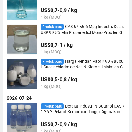
ggi USP dan Kelas Kosmetik Mono Propylene
Glycol dengan Sertifikat ISO
US$0,7-0,9 / kg
1 kg (MOQ)
CAS 57-55-6 Mpg Industri/Kelas
Produk baru
USP 99.5% Min Propanediol Mono Propilen Gli
kol untuk Aditif Makanan Emulsifier
US$0,7-1 / kg
1 kg (MOQ)
Harga Rendah Pabrik 99% Bubu
Produk baru
k Succinchlorimide Ncs N-Klorosuksinimida CA
S 128-09-6
US$0,5-0,8 / kg
1 kg (MOQ)
2026-07-24
Derajat Industri N-Butanol CAS 7
Produk baru
1-36-3 Pelarut Kemurnian Tinggi Digunakan d
alam Pelapisan, Pestisida dan Kosmetik Paso
kan Pabrik
US$0,7-0,9 / kg
1 kg (MOQ)