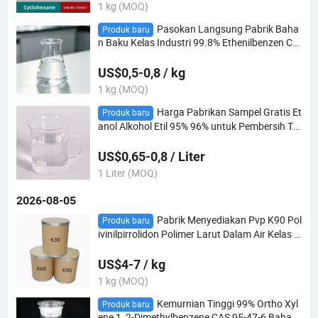
1 kg (MOQ)
Pasokan Langsung Pabrik Baha
Produk baru
n Baku Kelas Industri 99.8% Ethenilbenzen CA
S 100-42-5 Monomer Stirena
US$0,5-0,8 / kg
1 kg (MOQ)
Harga Pabrikan Sampel Gratis Et
Produk baru
anol Alkohol Etil 95% 96% untuk Pembersih Ta
ngan
US$0,65-0,8 / Liter
1 Liter (MOQ)
2026-08-05
Pabrik Menyediakan Pvp K90 Pol
Produk baru
ivinilpirrolidon Polimer Larut Dalam Air Kelas I
ndustri CAS 9003-39-8 Kemurnian 99%
US$4-7 / kg
1 kg (MOQ)
Kemurnian Tinggi 99% Ortho Xyl
Produk baru
ene 1, 2-Dimethylbenzene CAS 95-47-6 Bahan