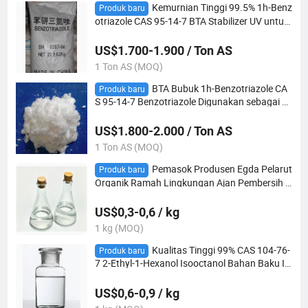
Kemurnian Tinggi 99.5% 1h-Benz
Produk baru
otriazole CAS 95-14-7 BTA Stabilizer UV untuk
Pelapis & Bahan Baku Kosmetik
US$1.700-1.900 / Ton AS
1 Ton AS (MOQ)
BTA Bubuk 1h-Benzotriazole CA
Produk baru
S 95-14-7 Benzotriazole Digunakan sebagai A
gen Pengolahan Air
US$1.800-2.000 / Ton AS
1 Ton AS (MOQ)
Pemasok Produsen Egda Pelarut
Produk baru
Organik Ramah Lingkungan Ajan Pembersih E
lektronik CAS 111-55-7 Diasetat Etilena Glikol
US$0,3-0,6 / kg
1 kg (MOQ)
Kualitas Tinggi 99% CAS 104-76-
Produk baru
7 2-Ethyl-1-Hexanol Isooctanol Bahan Baku In
dustri Alkohol Isooctil dan 2-Ethylhexanol den
gan Harga Bersaing
US$0,6-0,9 / kg