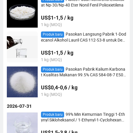
at Np-30/Np-40 Eter Nonil Fenil Polioxietilena
US$1-1,5 / kg
1 kg (MOQ)
Pasokan Langsung Pabrik 1-Dod
Produk baru
ecanol Alkohol Lauril CAS 112-53-8 untuk Dete
rjen Kosmetik Aksesoris Tekstil/ Agen Minyak
Serat
US$1-1,5 / kg
1 kg (MOQ)
Pasokan Pabrik Kalium Karbona
Produk baru
t Kualitas Makanan 99.5% CAS 584-08-7 E501
Regulator Keasaman untuk Makanan & Minu
man
US$0,4-0,6 / kg
1 kg (MOQ)
2026-07-31
99% Min Kemurnian Tinggi 1-Eth
Produk baru
ynyl Sikloheksanol / 1-Ethynyl-1-Cyclohexanol
CAS 78-27-3 Intermediat Organik
US$1,5-3,8 / kg