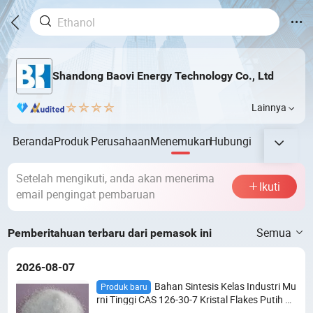
Shandong Baovi Energy Technology Co., Ltd
Lainnya
Beranda
Produk
Perusahaan
Menemukan
Hubungi
Setelah mengikuti, anda akan menerima
Ikuti
email pengingat pembaruan
Semua
Pemberitahuan terbaru dari pemasok ini
2026-08-07
Bahan Sintesis Kelas Industri Mu
Produk baru
rni Tinggi CAS 126-30-7 Kristal Flakes Putih Ne
opentil Glikol (NPG) Intermediat