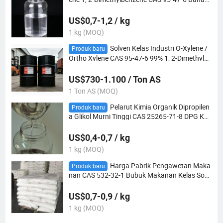
Baku Industri untuk Anhidrida Ftalat, Cat & Re
sin Sintetis
US$0,7-1,2 / kg
1 kg (MOQ)
Solven Kelas Industri O-Xylene /
Produk baru
Ortho Xylene CAS 95-47-6 99% 1, 2-Dimethylbe
nzene untuk Bahan Mentah Pelapisan
US$730-1.100 / Ton AS
1 Ton AS (MOQ)
Pelarut Kimia Organik Dipropilen
Produk baru
a Glikol Murni Tinggi CAS 25265-71-8 DPG Kel
as Kosmetik untuk Penggunaan Kosmetik
US$0,4-0,7 / kg
1 kg (MOQ)
Harga Pabrik Pengawetan Maka
Produk baru
nan CAS 532-32-1 Bubuk Makanan Kelas Sodi
um Benzoat
US$0,7-0,9 / kg
1 kg (MOQ)