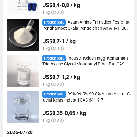
US$0,4-0,8 / kg
1 kg (MOQ)
Asam Amino Trimetilen Fosfonat
Produk baru
Penghambat Skala Pengolahan Air ATMP Bub
uk / Cair CAS 6419-19-8
US$0,7-1 / kg
1 kg (MOQ)
Industri Kelas Tinggi Kemurnian
Produk baru
Triethylene Glycol Monobutyl Ether Btg CAS 1
43-22-6 C10h22o4, Pasokan Pabrik
US$0,7-1,2 / kg
1 kg (MOQ)
99% 99.5% 99.8% Asam Asetat G
Produk baru
lacial Kelas Industri CAS 64-19-7
US$0,35-0,65 / kg
1 kg (MOQ)
2026-07-28