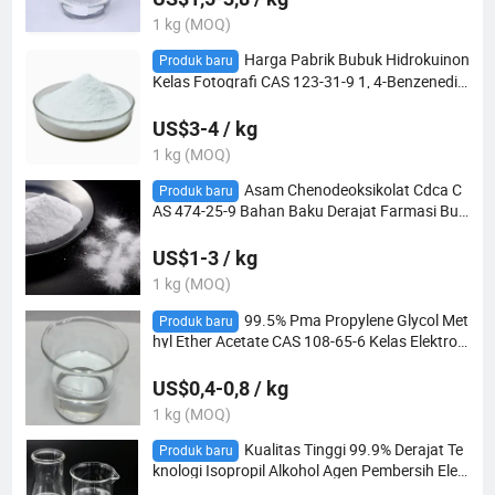
1 kg (MOQ)
Harga Pabrik Bubuk Hidrokuinon
Produk baru
Kelas Fotografi CAS 123-31-9 1, 4-Benzenediol
untuk Agen Pengembang Reagen Analisis Kim
ia
US$3-4 / kg
1 kg (MOQ)
Asam Chenodeoksikolat Cdca C
Produk baru
AS 474-25-9 Bahan Baku Derajat Farmasi Bub
uk
US$1-3 / kg
1 kg (MOQ)
99.5% Pma Propylene Glycol Met
Produk baru
hyl Ether Acetate CAS 108-65-6 Kelas Elektroni
k Pelapis Pelarut Industri
US$0,4-0,8 / kg
1 kg (MOQ)
Kualitas Tinggi 99.9% Derajat Te
Produk baru
knologi Isopropil Alkohol Agen Pembersih Elek
tronik CAS 67-63-0 Pelarut Industri Impuritas