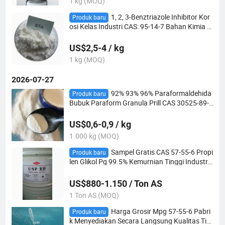
1 kg (MOQ)
1, 2, 3-Benztriazole Inhibitor Kor
Produk baru
osi Kelas Industri CAS: 95-14-7 Bahan Kimia P
engolahan Air 1h-Benzotriazole BTA
US$2,5-4 / kg
1 kg (MOQ)
2026-07-27
92% 93% 96% Paraformaldehida
Produk baru
Bubuk Paraform Granula Prill CAS 30525-89-4
Intermediat Organik untuk Pestisida
US$0,6-0,9 / kg
1.000 kg (MOQ)
Sampel Gratis CAS 57-55-6 Propi
Produk baru
len Glikol Pg 99.5% Kemurnian Tinggi Industri
USP Kosmetik Makanan Derajat Medis
US$880-1.150 / Ton AS
1 Ton AS (MOQ)
Harga Grosir Mpg 57-55-6 Pabri
Produk baru
k Menyediakan Secara Langsung Kualitas Tin