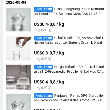
2026-08-04
Grosir Langsung Pabrik Kemurni
Produk baru
an Tinggi 99.9% Benzena C6h6 CAS 71-43-2 P
elarut Industri Universal untuk Berbagai Indus
tri Kimia
US$0,4-0,8 / kg
1 kg (MOQ)
Glikol Trietilen Teg 99.9% Glikol T
Produk baru
rietilen Anhidrat untuk Sintesis Organik Dijual
US$0,3-0,7 / kg
1 kg (MOQ)
Harga Terbaik USP dan Kelas Ind
Produk baru
ustri 1, 2-Propanediol Propilen Glikol Mpg CAS
57-55-6 Bahan Baku untuk Emulsifier
US$0,4-0,8 / kg
1 kg (MOQ)
Penjualan Panas DPG Dipropyle
Produk baru
ne Glycol 99.9% Pelarut Kelas Aroma untuk Pe
masok Parfum dan Kosmetik