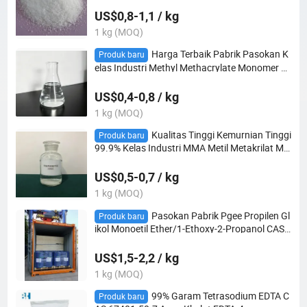
US$0,8-1,1 / kg
1 kg (MOQ)
Harga Terbaik Pabrik Pasokan K
Produk baru
elas Industri Methyl Methacrylate Monomer M
MA Cair untuk Industri Resin CAS 80-62-6
US$0,4-0,8 / kg
1 kg (MOQ)
Kualitas Tinggi Kemurnian Tinggi
Produk baru
99.9% Kelas Industri MMA Metil Metakrilat Mo
nomer Cairan Organik Perantara untuk Pemb
uatan Resin Akrilik CAS 80-62-6
US$0,5-0,7 / kg
1 kg (MOQ)
Pasokan Pabrik Pgee Propilen Gl
Produk baru
ikol Monoetil Ether/1-Ethoxy-2-Propanol CAS
1569-02-4 PE Glikol Eter dengan Harga Pabrik
an
US$1,5-2,2 / kg
1 kg (MOQ)
99% Garam Tetrasodium EDTA C
Produk baru