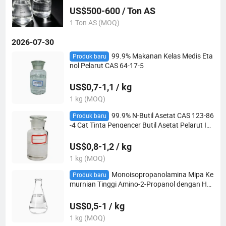
Rendah Ipa
US$500-600 / Ton AS
1 Ton AS (MOQ)
2026-07-30
99.9% Makanan Kelas Medis Eta
Produk baru
nol Pelarut CAS 64-17-5
US$0,7-1,1 / kg
1 kg (MOQ)
99.9% N-Butil Asetat CAS 123-86
Produk baru
-4 Cat Tinta Pengencer Butil Asetat Pelarut Ind
ustri
US$0,8-1,2 / kg
1 kg (MOQ)
Monoisopropanolamina Mipa Ke
Produk baru
murnian Tinggi Amino-2-Propanol dengan Har
ga Grosir Kelas Industri CAS 78-96-6
US$0,5-1 / kg
1 kg (MOQ)