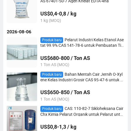
AS 67401-50-7 Agen Khelat EDTA-4na
US$0,4-0,8 / kg
1 kg (MOQ)
2026-08-06
Pelarut Industri Kelas Etanol Ase
Produk baru
tat 99.9% CAS 141-78-6 untuk Pembuatan Tin
ta Cetak dan Kulit Buatan
US$680-800 / Ton AS
1 Ton AS (MOQ)
Bahan Mentah Cair Jernih O-Xyl
Produk baru
ene Kelas Industri Grosir CAS 95-47-6 untuk C
at dan Pelapis
US$650-850 / Ton AS
1 Ton AS (MOQ)
CAS: 110-82-7 Sikloheksana Cair
Produk baru
Chx Kimia Pelarut Organik untuk Pelarut untu
k Perekat
US$0,8-1,3 / kg