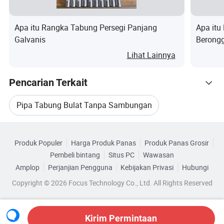
±0,
±0,
±0,05
±0,03m
41-50mm
20
20
mm
m
Apa itu Rangka Tabung Persegi Panjang
Apa itu
mm
mm
Galvanis
Berongg
Lihat Lainnya
±0,
±0,
±0,08
±0,03m
51 mm
25
25
mm
m
Pencarian Terkait
mm
mm
Pipa Tabung Bulat Tanpa Sambungan
±0,
±0,
±0,10
±0,05m
Telusuri menurut Kategori
61-70mm
30
30
Tabung Seamless Hidrolik
mm
m
mm
mm
Produk Populer
Harga Produk Panas
Produk Panas Grosir
Pembeli bintang
Situs PC
Wawasan
Pipa Tabung Seamless Galvanis
±0,
±0,
Amplop
Perjanjian Pengguna
Kebijakan Privasi
Hubungi
±0,10
±0,05m
71-160mm
30
30
Copyright © 2026 Focus Technology Co., Ltd. All Rights Reserved
mm
m
Pipa Tabung Persegi Tanpa Sambungan
mm
mm
Penambangan Pipa Tabung Tanpa Sambungan
±0,
±0,
Kirim Permintaan