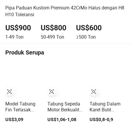
Pipa Paduan Kustom Premium 42CrMo Halus dengan H8
H10 Toleransi
US$900
US$800
US$600
1-49
Ton
50-499
Ton
≥500
Ton
Produk Serupa
Model Tabung
Tabung Sepeda
Tabung Dalam
Fin Terlasak
Motor Berkualitas
Karet Butil
Frekuensi Tinggi
Tinggi 3.00-18
Berkualitas
US$3,09
US$1,06-1,08
US$0,8-0,9
Aluminium untuk
Karet Alami dan
Tinggi, 90/90-18
Tabung Baja
Karet Butil
Tabung Dalam