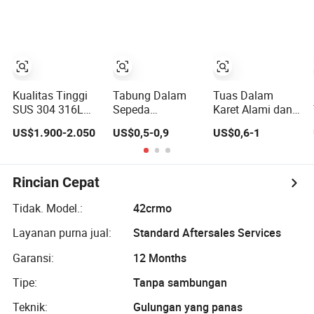
Finned untuk
Sepeda Motor
Penukar Panas
Tahan Lama
Kualitas Tinggi
Tabung Dalam
Tuas Dalam
SUS 304 316L
Sepeda
Karet Alami dan
Baja Tahan Karat
Berkualitas
Butil Motor
US$1.900-2.050
US$0,5-0,9
US$0,6-1
Pipa Bulat
Tinggi 12-26''&
Berkualitas
Dipoles Cermin
700*23c/25c
Tinggi 2.50/2.75-
600 Grit untuk
Serbaguna
17 3.00-17
Penggunaan
Rincian Cepat
Konstruksi dan
Arsitektur
Tidak. Model.:
42crmo
Layanan purna jual:
Standard Aftersales Services
Garansi:
12 Months
Tipe:
Tanpa sambungan
Teknik:
Gulungan yang panas