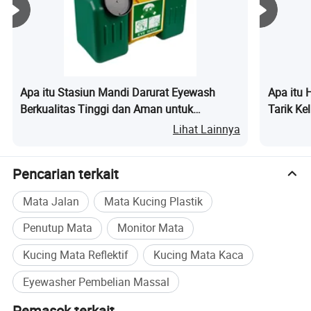
Apa itu Stasiun Mandi Darurat Eyewash
Apa itu 
Berkualitas Tinggi dan Aman untuk
Tarik Ke
Laboratorium Ilmiah
Darurat
Lihat Lainnya
Pencarian terkait
Mata Jalan
Mata Kucing Plastik
Penutup Mata
Monitor Mata
Kucing Mata Reflektif
Kucing Mata Kaca
Eyewasher Pembelian Massal
Pemasok terkait