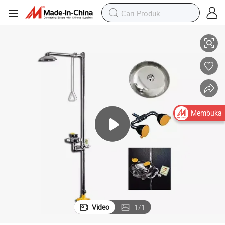
Jenis Ekonomi Pencuci Mata Pencuci Mata Kompaun
Membuka
Video
1
/
1