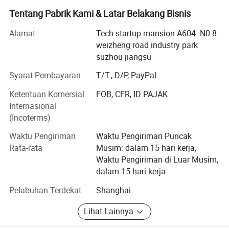
sistem ISO9001 Quality dan ISO14001. Untuk memenuhi
Tentang Pabrik Kami & Latar Belakang Bisnis
persyaratan yang paling ketat bagi pelanggan teknologi
tinggi, kami memperkenalkan peralatan produksi
Alamat
Tech startup mansion A604. N0.8
profesional paling mutakhir dan perlengkapan pengujian
weizheng road industry park
lengkap untuk kontaminasi dan anti-statis, pusat
suzhou jiangsu
penelitian dan pengujian serta pusat pembersih kelas 10
Syarat Pembayaran
T/T., D/P, PayPal
yang telah ditetapkan.
Ketentuan Komersial
FOB, CFR, ID PAJAK
Kami menyediakan produk ruang ESD dan bersih, mereka
Internasional
beragam mulai dari pembersih wiper/pembersih ruangan,
(Incoterms)
kain anti-statis, pakaian/ sepatu pengaman, sepatu anti-
statik, masker wajah bersih, masker wajah, masker
Waktu Pengiriman
Waktu Pengiriman Puncak
pembersih, masker karbon aktif, alas kaki biasa/lengket,
Rata-rata
Musim: dalam 15 hari kerja,
sarung tangan anti-statis/blower kamar yang bersih,
Waktu Pengiriman di Luar Musim,
monitor muatan elektrostatis on-line, dan komponen lain
dalam 15 hari kerja
untuk perlindungan bersih dan ESD.
Pelabuhan Terdekat
Shanghai
Kami siap mencapai kepuasan sebesar 100% di setiap
Lihat Lainnya
pesanan dan berkomitmen untuk membuat pengalaman
pembelian Anda menyenangkan dan memuaskan.