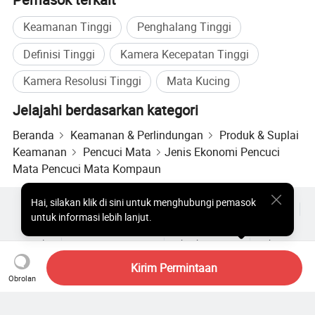
Keamanan Tinggi
Penghalang Tinggi
Definisi Tinggi
Kamera Kecepatan Tinggi
Kamera Resolusi Tinggi
Mata Kucing
Jelajahi berdasarkan kategori
Beranda
Keamanan & Perlindungan
Produk & Suplai
Keamanan
Pencuci Mata
Jenis Ekonomi Pencuci
Mata Pencuci Mata Kompaun
Hai
,
silakan klik di sini untuk menghubungi pemasok
Produk Populer
Harga Produk Panas
Produk Panas Grosir
untuk informasi lebih lanjut.
Pembeli bintang
Situs PC
Wawasan
Amplop
Perjanjian Pengguna
Kebijakan Privasi
Hubungi
Copyright © 2026 Focus Technology Co., Ltd. All Rights Reserved
Kirim Permintaan
Obrolan