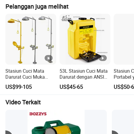
Pelanggan juga melihat
Stasiun Cuci Mata
53L Stasiun Cuci Mata
Stasiun 
Darurat Cuci Muka
Darurat dengan ANSI
Portabel 
Darurat 304 Peralatan
Z358.1
untuk Fas
US$99-105
US$45-65
US$50-
Laboratorium Stainless
Penelitia
Steel
Keamana
Video Terkait