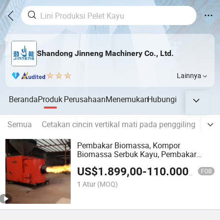
Shandong Jinneng Machinery Co., Ltd.
Lainnya
Beranda
Produk
Perusahaan
Menemukan
Hubungi
Semua
Cetakan cincin vertikal mati pada penggiling
Die 
Pembakar Biomassa, Kompor
Biomassa Serbuk Kayu, Pembakar
Pelet Kayu
US$
1.899,00
-
110.000,00
FOB
1 Atur
(MOQ)