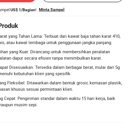
sampel
!
Minta Sampel
US$ 1/Bagian
 Produk
arat yang Tahan Lama: Terbuat dari kawat baja tahan karat 410,
anis, atau kawat tembaga untuk penggunaan jangka panjang.
an yang Kuat: Dirancang untuk membersihkan peralatan
alatan dapur secara efisien tanpa menimbulkan karat.
apat Disesuaikan: Tersedia dalam berbagai berat, mulai dari 5g
enuhi kebutuhan klien yang spesifik.
g Fleksibel: Ditawarkan dalam bentuk grosir, kemasan plastik,
masan khusus sesuai permintaan klien.
 Cepat: Pengiriman standar dalam waktu 15 hari kerja, baik
maupun musim sepi.