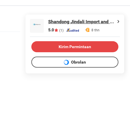
Shandong Jindali Import and Export Co., Ltd.
5.0
8 thn
(1)
Kirim Permintaan
Obrolan