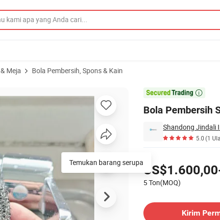
 & Meja
Bola Pembersih, Spons & Kain
ng Scourer

Bola Pembersih S
Shandong Jindali I
5.0
(1 Ul
Harga
Temukan barang serupa
US$1.600,00
5 Ton(MOQ)
Hubungi Pemasok
Kirim Per