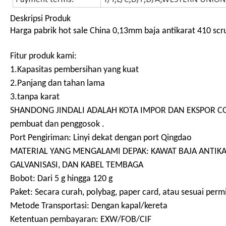
Deskripsi Produk
Harga pabrik hot sale China 0,13mm baja antikarat 410 sc
Fitur produk kami:
1.Kapasitas pembersihan yang kuat
2.Panjang dan tahan lama
3.tanpa karat
SHANDONG JINDALI ADALAH KOTA IMPOR DAN EKSPOR CO.,LTD
pembuat dan penggosok .
Port Pengiriman: Linyi dekat dengan port Qingdao
MATERIAL YANG MENGALAMI DEPAK: KAWAT BAJA ANTIKARA
GALVANISASI, DAN KABEL TEMBAGA
Bobot: Dari 5 g hingga 120 g
Paket: Secara curah, polybag, paper card, atau sesuai perm
Metode Transportasi: Dengan kapal/kereta
Ketentuan pembayaran: EXW/FOB/CIF