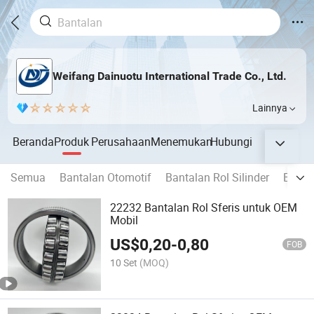
Weifang Dainuotu International Trade Co., Ltd.
Lainnya
Beranda
Produk
Perusahaan
Menemukan
Hubungi
Semua
Bantalan Otomotif
Bantalan Rol Silinder
Banta
22232 Bantalan Rol Sferis untuk OEM
Mobil
US$
0,20
-
0,80
FOB
10 Set
(MOQ)