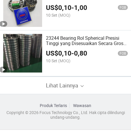
US$
0,10
-
1,00
FOB
10 Set
(MOQ)
23244 Bearing Rol Spherical Presisi
Tinggi yang Disesuaikan Secara Grosir
untuk Bagian Mesin Berat
US$
0,10
-
0,80
FOB
10 Set
(MOQ)
Lihat Lainnya
Produk Terlaris
Wawasan
Copyright © 2026 Focus Technology Co., Ltd. Hak cipta dilindungi
undang-undang.