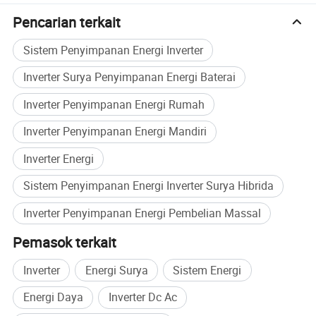
rendah, pengaturan daya cepat, dan kemampuan penyesuaian
Pencarian terkait
jaringan listrik yang kuat;
Sistem Penyimpanan Energi Inverter
4.
peralihan lancar antara koneksi grid dan off grid / daya aktif
Inverter Surya Penyimpanan Energi Baterai
bisa disesuaikan, terima penjadwalan;
Inverter Penyimpanan Energi Rumah
5.EMS Terintegrasi memudahkan menetapkan waktu puncak
Inverter Penyimpanan Energi Mandiri
dan periode lembah;
Inverter Energi
6.dilengkapi dengan fungsi/ / DC source/black start;
Sistem Penyimpanan Energi Inverter Surya Hibrida
Inverter Penyimpanan Energi Pembelian Massal
7.ini cocok untuk berbagai skenario aplikasi penyimpanan energi
Pemasok terkait
seperti perpindahan beban puncak, regulasi puncak dan regulasi
frekuensi, serta koneksi jaringan listrik baru tambahan.
Inverter
Energi Surya
Sistem Energi
Energi Daya
Inverter Dc Ac