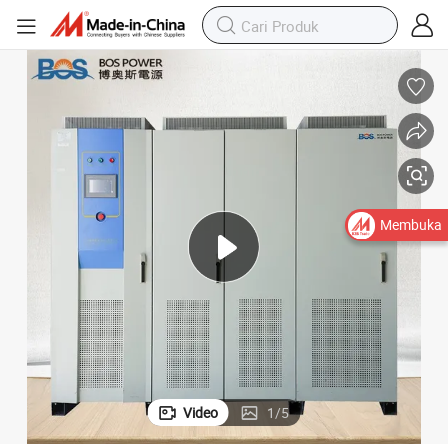
Membuka
Video
1
/
5