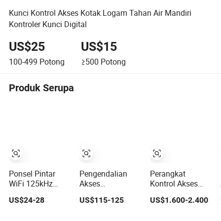
Kunci Kontrol Akses Kotak Logam Tahan Air Mandiri
Kontroler Kunci Digital
US$25
US$15
100-499
Potong
≥500
Potong
Produk Serupa
Ponsel Pintar
Pengendalian
Perangkat
WiFi 125kHz
Akses
Kontrol Akses
Kartu ID
Pengenalan
Pengenalan Iris
US$24-28
US$115-125
US$1.600-2.400
13.56MHz
Wajah Dinamis
dan Wajah
Pembaca Kontrol
dengan Harga
Ecx333