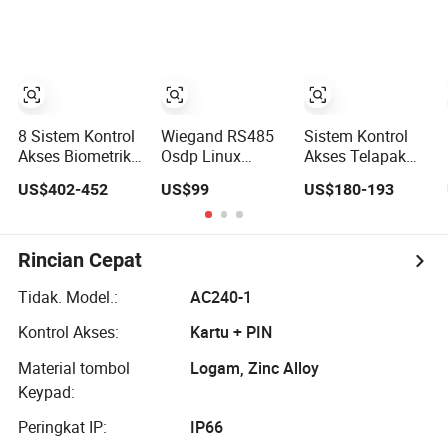
Akses RFID
Baik Kartu
Keypad Sentuh
Telapak Tangan
Pintu Keypad
dan Proksimitas
Tuya APLIKASI
Mandiri Kontrol
Akses Pintu RFID
dengan Sistem
8 Sistem Kontrol
Wiegand RS485
Sistem Kontrol
Akses Biometrik
Osdp Linux
Akses Telapak
Pembacaan
Tampilkan RFID
Tangan dengan
US$402-452
US$99
US$180-193
Kartu dengan
13.56MHz
Perangkat Lunak
Pengoperasian
125kHz Pembaca
Gratis
Ramah
Kontrol Akses
Pengguna
dengan NFC
Rincian Cepat
Android,
Bluetooth
Pengenalan
Aplikasi Seluler
Tidak. Model.:
AC240-1
Wajah dan Sidik
Kontrol Akses:
Kartu + PIN
Jari, untuk
Kehadiran Waktu
Material tombol
Logam, Zinc Alloy
di Sekolah
Keypad:
Peringkat IP:
IP66