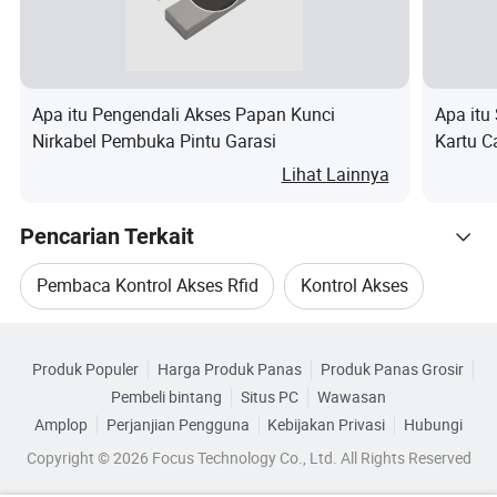
2. Tegangan input:12-24VAC/VDC
3. 2 relai tidak/COM/NC
4. Lampu latar tombol hidup/mati
Apa itu Pengendali Akses Papan Kunci
Apa itu
5. Fungsi alarm anti-pencurian
Nirkabel Pembuka Pintu Garasi
Kartu C
6. Tambahkan kartu secara bertahap
Kontrol
Lihat Lainnya
7. Bel pintu
Pencarian Terkait
8. Panjang PIN: 2-6 digit
9.Buka kunci waktu: 1-99 detik
Pembaca Kontrol Akses Rfid
Kontrol Akses
Telusuri menurut Kategori
Kotak Logam Kontrol Akses dari
Akses Kontrol Pembaca
Produk Populer
Harga Produk Panas
Produk Panas Grosir
kejahatan, kotak Logam, die-Cast
Pembeli bintang
Situs PC
Wawasan
Pembaca Kontrol Akses Kartu
Amplop
Perjanjian Pengguna
Kebijakan Privasi
Hubungi
tahan Air Kontrol Akses Pengontrol
Copyright © 2026 Focus Technology Co., Ltd. All Rights Reserved
Kontrol Akses Keypad
Kontrol Akses Mandiri
Keypad Digital