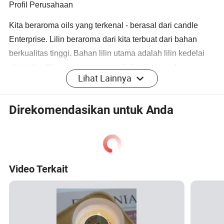
Profil Perusahaan
Kita beraroma oils yang terkenal - berasal dari candle
Enterprise. Lilin beraroma dari kita terbuat dari bahan
berkualitas tinggi. Bahan lilin utama adalah lilin kedelai
alami dan lilin, yang aman, ramah lingkungan dan
Lihat Lainnya
terbakar dengan stabil.
Direkomendasikan untuk Anda
Dalam hal wewangian yang , kami memiliki wangi
profesional yang dengan hati-hati mencampurkan
beragam aroma yang memikat, seperti wewangian rasa
yang menenangkan, wangi melati yang manis,
Video Terkait
wewangian laut segar, dll. untuk memenuhi preferensi
pabrik yang berbeda dari konsumen.
Proses produksi kami sungguh indah, dan ada