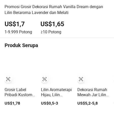
Promosi Grosir Dekorasi Rumah Vanilla Dream dengan
Lilin Beraroma Lavender dan Melati
US$1,7
US$1,65
1-9.999
Potong
≥10
Potong
Produk Serupa
Grosir Label
Lilin Aromaterapi
Dekorasi Rumah
Pribadi Kustom
Hijau, Lilin
Mewah Jar Lilin
Dekorasi
Beraroma Tekstur
Keramik
US$1,78
US$0,5-3
US$5,2-5,8
Pernikahan
Hijau Segar, Lilin
Berwarna Multi
Rumah Natal
Aromaterapi
Kustom Aroma