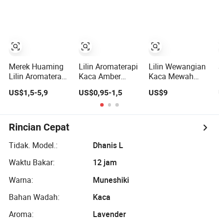
Mewah
Sumbu Kayu
Lilin Kedelai
Aromaterapi
Tanpa Asap
Mewah Jar
Aroma Vegan
Keramik
Bunga
Porcelain dalam
Penyembuhan
Jumlah Besar
Aroma Lilin Kaca
Beraroma dari
Merek Huaming
Lilin Aromaterapi
Lilin Wewangian
Lilin Kedelai
Lilin Aromaterapi
Kaca Amber
Kaca Mewah
Mewah Lilin
Grosir untuk
Kustom Label
US$1,5-5,9
US$0,95-1,5
US$9
Beraroma Label
Hadiah Ulang
Pribadi Lilin
Pribadi Lilin
Tahun di Rumah
Kedelai Dekorasi
Beraroma Logo
Natal Lilin
dan Kemasan
Wewangian
Rincian Cepat
Kustom
Pantai Kelapa
Lilin Tropis
Tidak. Model.:
Dhanis L
Waktu Bakar:
12 jam
Warna:
Muneshiki
Bahan Wadah:
Kaca
Aroma:
Lavender