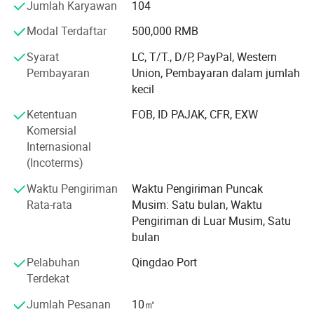
Jumlah Karyawan
104
Kami terus berupaya menjadi yang terdepan dalam
Modal Terdaftar
500,000 RMB
desain dan pengembangan produk, yang benar-benar
membedakan kami dengan yang lain adalah komitmen
Syarat
LC, T/T., D/P, PayPal, Western
kami pada setiap dan setiap kebutuhan dan keinginan
Pembayaran
Union, Pembayaran dalam jumlah
individu pelanggan.
kecil
Kita peduli pada kualitas produk dan layanan pelanggan,
Ketentuan
FOB, ID PAJAK, CFR, EXW
sehingga memastikan bahwa produk kita memenuhi
Komersial
standar bangunan kontemporer. Sistem manajemen
Internasional
kualitas kami sesuai dengan GB/T 19001-2000, dan kami
(Incoterms)
memiliki sistem CE, AAMA, BSCI, Rosh, dan AAMA...
Waktu Pengiriman
Waktu Pengiriman Puncak
Prinsip integritas, kerja sama tim, dan inovasi diukir di
Rata-rata
Musim: Satu bulan, Waktu
setiap elemen bisnis kita.
Pengiriman di Luar Musim, Satu
bulan
Pelabuhan
Qingdao Port
Terdekat
Jumlah Pesanan
10㎡