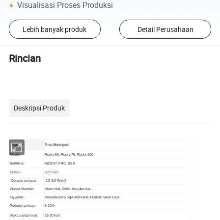
Visualisasi Proses Produksi
Lebih banyak produk
Detail Perusahaan
Rincian
Deskripsi Produk
Nama
Pintu Berengsel
Model:
Rocky 50, Rocky 75, Rocky 100
Sertifikat:
AS2047, FRC, SGS
SHGC:
0.27-0.61
Dengan rentang:
1.2-5.0 W/m2
Warna Standar:
Hitam Mat, Putih, Abu-abu tua...
Flywheel:
Tersedia kasa baja anti karat & bahan Serat kaca
Periode jaminan:
5-10Yir
Waktu pengiriman:
15-30 hari