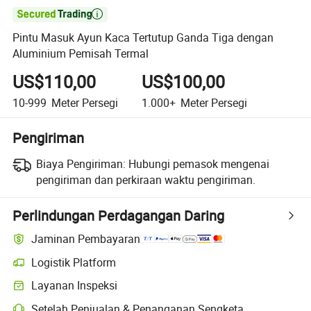

Pintu Masuk Ayun Kaca Tertutup Ganda Tiga dengan
Aluminium Pemisah Termal
US$110,00
US$100,00
10-999
Meter Persegi
1.000+
Meter Persegi
Pengiriman
Biaya Pengiriman:
Hubungi pemasok mengenai
pengiriman dan perkiraan waktu pengiriman.
Perlindungan Perdagangan Daring
Jaminan Pembayaran
Logistik Platform
Pelacakan pengiriman yang lebih jelas dengan logistik yang didukung
Layanan Inspeksi
Pemeriksaan pra-pengiriman opsional untuk pemeriksaan kualitas da
Setelah Penjualan & Penanganan Sengketa