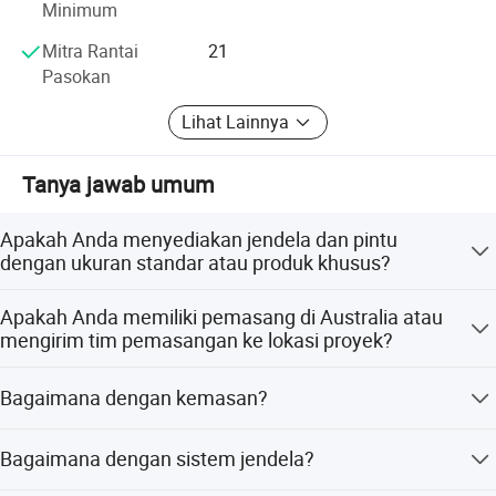
Minimum
Mitra Rantai
21
Pasokan
Lihat Lainnya
Tanya jawab umum
Apakah Anda menyediakan jendela dan pintu
dengan ukuran standar atau produk khusus?
Keduanya. Kami memiliki distributor di luar negeri,
Apakah Anda memiliki pemasang di Australia atau
beberapa di antaranya mendapatkan jendela dan pintu
mengirim tim pemasangan ke lokasi proyek?
dengan ukuran standar dari pabrik Rocky, serta
menyediakan produk khusus untuk pelanggan akhir,
Kami memiliki panduan pemasangan untuk membantu
Bagaimana dengan kemasan?
pengembang, dan kontraktor.
pelanggan melakukan pemasangan dengan mudah.
Kami juga sangat merekomendasikan penggunaan
Kami telah mengekspor banyak jendela dan pintu ke luar
rangka pemasangan untuk dinding bata, dinding bata
Bagaimana dengan sistem jendela?
negeri, dan tidak ada pelanggan yang mengajukan
ringan, dinding beton, dan dinding kayu. Jika diperlukan,
keluhan tentang kemasan kami. Silakan hubungi kami,