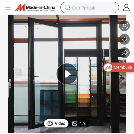
h Termal
Pintu Masuk Ayun Kaca Tertutup Ganda Tiga dengan Aluminium Pemisa
Membuka
Video
1
/
6