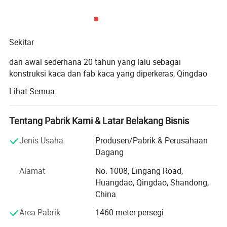
Sekitar
dari awal sederhana 20 tahun yang lalu sebagai
konstruksi kaca dan fab kaca yang diperkeras, Qingdao
Rocky Group Co., Ltd telah berkembang menjadi produsen
Lihat Semua
rel kaca terkemuka di China, pagar kaca depan, jendela
dan pintu kaca aluminium, dinding tirai, fasad kaca
struktural untuk
Tentang Pabrik Kami & Latar Belakang Bisnis
pengalaman selama 20 tahun, Qingdao Rocky Industry
Jenis Usaha
Produsen/Pabrik & Perusahaan
Co., Ltd diakui oleh pemilik rumah, merenovasi, arsitek
Dagang
dan pembangun sama seperti salah satu produsen
Alamat
No. 1008, Lingang Road,
terkemuka dari susuran kaca dengan kualitas tinggi,
Huangdao, Qingdao, Shandong,
jendela dan pintu aluminium, dinding tirai kaca di Cina,
China
juga di seluruh dunia. Klien kami berasal dari lebih 100
negara. Dan beberapa perusahaan yang paling mengenal
Area Pabrik
1460 meter persegi
di Eropa, Amerika Serikat, Kanada.