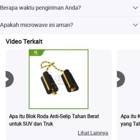
Inspeksi QC 100% sebelum pengemasan, dan
Berapa waktu pengiriman Anda?
penggantian 100% untuk produk yang rusak.
Waktu pengiriman normal adalah 30 hari setelah
Apakah microwave ini aman?
menerima deposit. Waktu pengiriman mendesak dapat
dinegosiasikan.
Ya, semua wadah makanan sekali pakai berbahan plastik
Video Terkait
polipropilena (PP5) kami aman digunakan di microwave.
Dapat tahan dari -20°C hingga +120°C tanpa
mengeluarkan zat berbahaya. Sampel wadah plastik
sekali pakai tersedia untuk pengujian.
Apa itu Blok Roda Anti-Selip Tahan Berat
Apa itu 
untuk SUV dan Truk
yang Ta
Lihat Lainnya