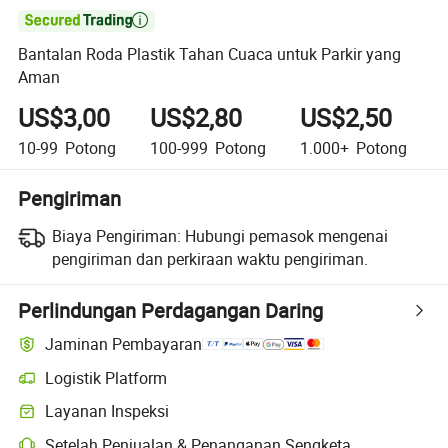

Bantalan Roda Plastik Tahan Cuaca untuk Parkir yang
Aman
US$3,00
US$2,80
US$2,50
10-99
Potong
100-999
Potong
1.000+
Potong
Pengiriman
Biaya Pengiriman:
Hubungi pemasok mengenai
pengiriman dan perkiraan waktu pengiriman.
Perlindungan Perdagangan Daring
Jaminan Pembayaran
Logistik Platform
Pelacakan pengiriman yang lebih jelas dengan logistik yang didukung
Layanan Inspeksi
Pemeriksaan pra-pengiriman opsional untuk pemeriksaan kualitas da
Setelah Penjualan & Penanganan Sengketa