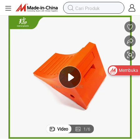
Bantalan Roda Plastik Tahan Cuaca untuk Parkir yang Aman
Membuka
Video
1
/
6