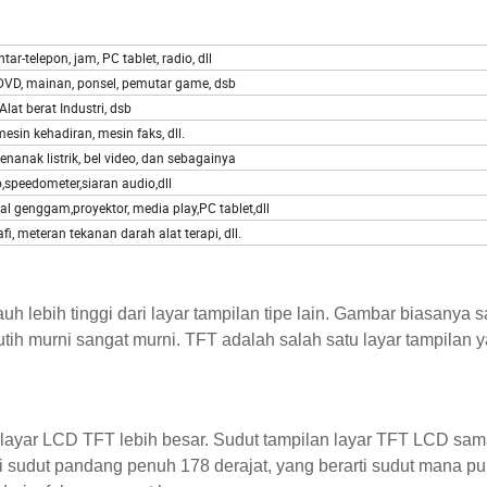
tar-telepon, jam, PC tablet, radio, dll
VD, mainan, ponsel, pemutar game, dsb
Alat berat Industri, dsb
mesin kehadiran, mesin faks, dll.
enanak listrik, bel video, dan sebagainya
,speedometer,siaran audio,dll
al genggam,proyektor, media play,PC tablet,dll
i, meteran tekanan darah alat terapi, dll.
lebih tinggi dari layar tampilan tipe lain. Gambar biasanya 
utih murni sangat murni. TFT adalah salah satu layar tampilan 
n layar LCD TFT lebih besar. Sudut tampilan layar TFT LCD sa
i sudut pandang penuh 178 derajat, yang berarti sudut mana p