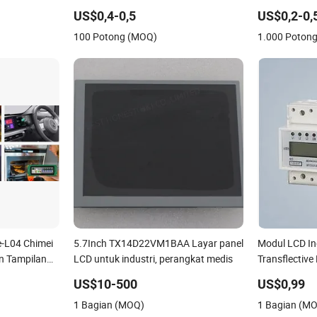
Kustom 7 Segmen Ukuran Kecil
LCD/Panel L
US$0,4-0,5
US$0,2-0,
Tampilan LCD
LCD/pabrikan
100 Potong (MOQ)
1.000 Poton
e-L04 Chimei
5.7Inch TX14D22VM1BAA Layar panel
Modul LCD In
n Tampilan
LCD untuk industri, perangkat medis
Transflective
gganti
US$10-500
US$0,99
1 Bagian (MOQ)
1 Bagian (M