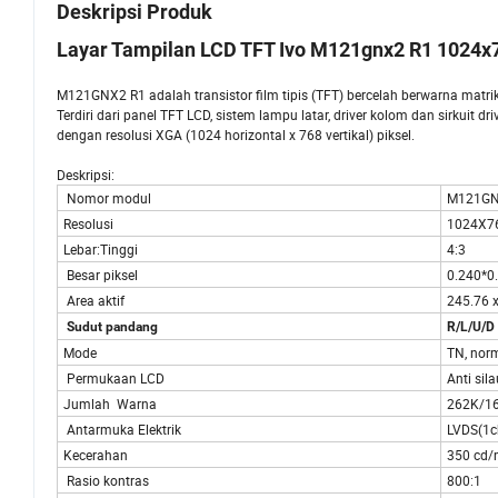
Deskripsi Produk
Layar Tampilan LCD TFT Ivo M121gnx2 R1 1024x
M121GNX2 R1 adalah transistor film tipis (TFT) bercelah berwarna matri
Terdiri dari panel TFT LCD, sistem lampu latar, driver kolom dan sirkuit 
dengan resolusi XGA (1024 horizontal x 768 vertikal) piksel.
Deskripsi:
Nomor modul
M121GN
Resolusi
1024X7
Lebar:Tinggi
4:3
Besar piksel
0.240*0
Area aktif
245.76 
Sudut pandang
R/L/U/D
Mode
TN, norm
Permukaan LCD
Anti sil
Jumlah Warna
262K/16
Antarmuka Elektrik
LVDS(1ch
Kecerahan
350 cd
Rasio kontras
800:1