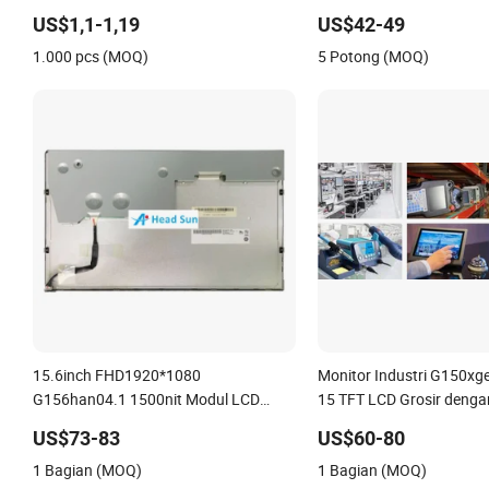
Industri
US$1,1-1,19
US$42-49
1.000 pcs (MOQ)
5 Potong (MOQ)
15.6inch FHD1920*1080
Monitor Industri G150xg
G156han04.1 1500nit Modul LCD
15 TFT LCD Grosir denga
Industri Kecerahan Tinggi Outdoor
Sudut Pandang Luas Pen
US$73-83
US$60-80
1 Bagian (MOQ)
1 Bagian (MOQ)