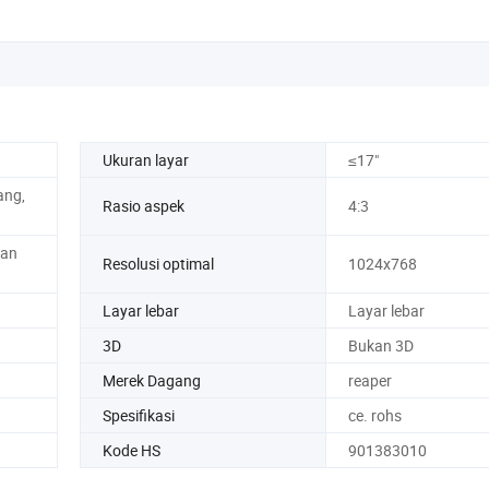
Ukuran layar
≤17"
ang,
Rasio aspek
4:3
lan
Resolusi optimal
1024x768
Layar lebar
Layar lebar
3D
Bukan 3D
Merek Dagang
reaper
Spesifikasi
ce. rohs
Kode HS
901383010