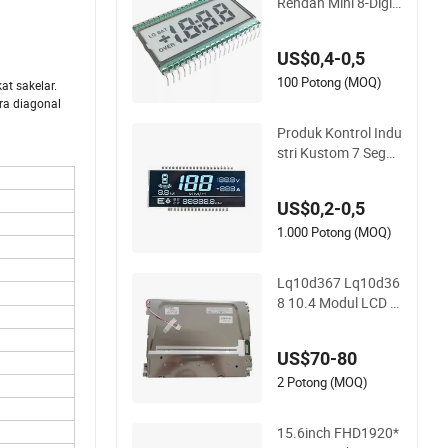
Rendah Mini 8-Digit
Panel Monokrom M
odul Industri Kusto
US$0,4-0,5
m 7 Segmen Ukuran
Kecil Tampilan LCD
100 Potong (MOQ)
at sakelar.
ara diagonal
Produk Kontrol Indu
stri Kustom 7 Segm
en VVVochrome Stn
Layar LCD/Panel L
US$0,2-0,5
CD TN/layar LCD/p
abrikan Cina pabrik
1.000 Potong (MOQ)
an/pabrikan
Lq10d367 Lq10d36
8 10.4 Modul LCD T
FT Inch Layar LCD
Asli Panel Layar LC
US$70-80
D untuk Tampilan K
ontrol Industri
2 Potong (MOQ)
15.6inch FHD1920*