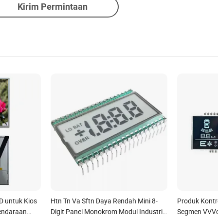
Kirim Permintaan
CD untuk Kios
Htn Tn Va Sftn Daya Rendah Mini 8-
Produk Kontr
Kendaraan
Digit Panel Monokrom Modul Industri
Segmen VVVo