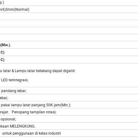
p.)
9x9,0mm(Normal)
(Min.)
 C)
 C)
u latar & Lampu latar belakang dapat diganti
 LED terintegrasi;
 pandang lebar;
lebar;
pakai lampu latar panjang 50K jam(Min.);
erajat. Penopang tampilan rotasi;
t opsional;
mukaan MELENGKUNG.
untuk penggunaan di kelas industri