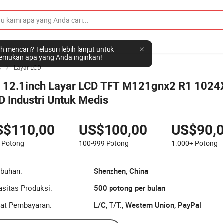
h mencari? Telusuri lebih lanjut untuk
mukan apa yang Anda inginkan!
s
Layar LCD

o 12.1inch Layar LCD TFT M121gnx2 R1 102
D Industri Untuk Medis
S$110,00
US$100,00
US$90,
9
Potong
100-999
Potong
1.000+
Potong
abuhan:
Shenzhen, China
sitas Produksi:
500 potong per bulan
rat Pembayaran:
L/C, T/T., Western Union, PayPal