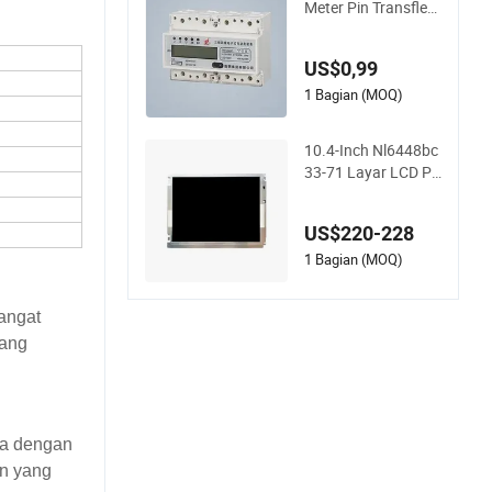
Meter Pin Transflect
ive Positif Kuning Hi
jau Stn
US$0,99
1 Bagian (MOQ)
10.4-Inch Nl6448bc
33-71 Layar LCD Pa
nel Pabrikan Asli Ot
omasi Industri Gala
US$220-228
xy Note
1 Bagian (MOQ)
sangat
yang
ma dengan
un yang