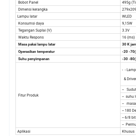
Bobot Panel
495g (Ti
Dimensi kerangka
279x20
Lampu latar
WLED
Konsumsi daya
9,15W
Tegangan Suplai (V)
3.3V
Waktu Respons
16 (ms)
Masa pakai lampu latar
30 K jam
Operasikan temperatur
-20 -70(
Suhu penyimpanan
-30 -80(
- - Lamp
& Driver
-- Sudut
Fitur Produk
-- suhu 
-- masa 
-- 180 D
-- 6/8 bi
-- Per
Aplikasi
Khusus 