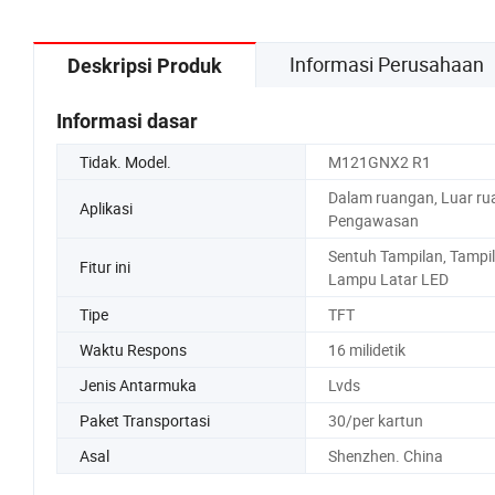
Informasi Perusahaan
Deskripsi Produk
Informasi dasar
Tidak. Model.
M121GNX2 R1
Dalam ruangan, Luar ru
Aplikasi
Pengawasan
Sentuh Tampilan, Tampi
Fitur ini
Lampu Latar LED
Tipe
TFT
Waktu Respons
16 milidetik
Jenis Antarmuka
Lvds
Paket Transportasi
30/per kartun
Asal
Shenzhen. China