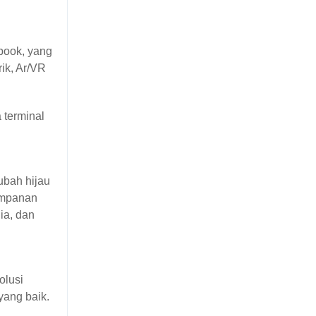
book, yang
rik, Ar/VR
 terminal
ubah hijau
impanan
ia, dan
olusi
yang baik.