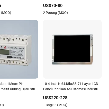
CD TN/layar
LCD untuk Tampilan Kontrol Industri
5
US$70-80
 Cina pabrikan/pabrikan
g (MOQ)
2 Potong (MOQ)
dustri Meter Pin
10.4-Inch Nl6448bc33-71 Layar LCD
 Positif Kuning Hijau Stn
Panel Pabrikan Asli Otomasi Industri
Galaxy Note
US$220-228
OQ)
1 Bagian (MOQ)