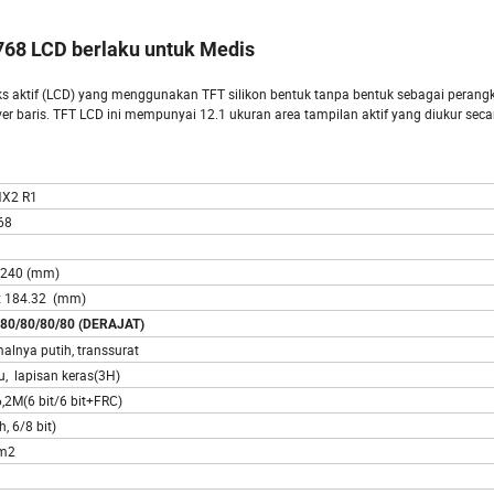
768 LCD berlaku untuk Medis
ks aktif (LCD) yang menggunakan TFT silikon bentuk tanpa bentuk sebagai perangk
driver baris. TFT LCD ini mempunyai 12.1 ukuran area tampilan aktif yang diukur sec
X2 R1
68
.240 (mm)
x 184.32
(mm)
 80/80/80/80 (DERAJAT)
alnya putih, transsurat
au, lapisan keras(3H)
,2M(6 bit/6 bit+FRC)
, 6/8 bit)
/m2