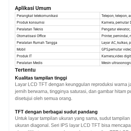
Aplikasi Umum
Perangkat telekomunikasi
Telepon, telepon, an
Produk konsumsi
Kamera, pemutar D
Peralatan Teknis
Pengatur elevator, 
Otomatisasi Office
Printer, pemindai, 
Peralatan Rumah Tangga
Layar AC, kulkas, p
Mobil
GPS,pemutar video
Produk IT
Kamera,video digit
Peralatan Medis
Mesin ultrasonograf
Tertentu
Kualitas tampilan tinggi
Layar LCD TFT dengan keunggulan reproduksi warna jauh 
jernih berwarna, tingginya saturasi, dan gambar hitam p
disetujui oleh semua orang.
TFT dengan berbagai sudut pandang
Untuk layar tampilan ukuran yang sama, sudut tampila
ukuran diagonal. Seri IPS layar LCD TFT bisa mencapa