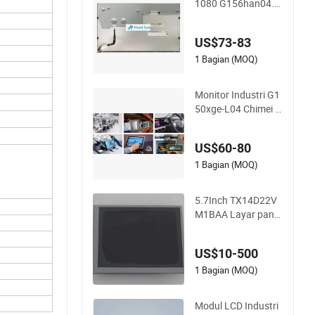
1080 G156han04.1
1500nit Modul LCD
Industri Kecerahan
US$73-83
Tinggi Outdoor
1 Bagian (MOQ)
Monitor Industri G1
50xge-L04 Chimei 1
5 TFT LCD Grosir de
ngan Tampilan Sud
US$60-80
ut Pandang Luas P
engganti
1 Bagian (MOQ)
5.7Inch TX14D22V
M1BAA Layar panel
LCD untuk industri,
perangkat medis
US$10-500
1 Bagian (MOQ)
Modul LCD Industri