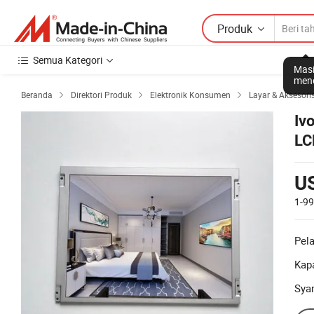
Produk
Semua Kategori
Masi
mene
Beranda
Direktori Produk
Elektronik Konsumen
Layar & Aksesori



Iv
LC
U
1-9
Pel
Kapa
Sya