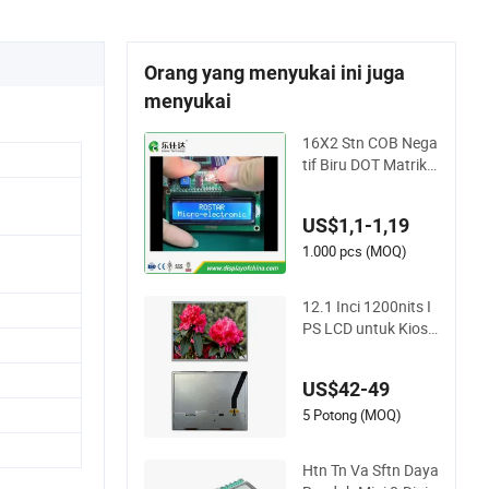
Orang yang menyukai ini juga
menyukai
16X2 Stn COB Nega
tif Biru DOT Matriks
LCD untuk Perangk
at Industri
US$1,1-1,19
1.000 pcs (MOQ)
12.1 Inci 1200nits I
PS LCD untuk Kios
Luar Ruangan Aplik
asi Kendaraan Indu
US$42-49
stri
5 Potong (MOQ)
Htn Tn Va Sftn Daya