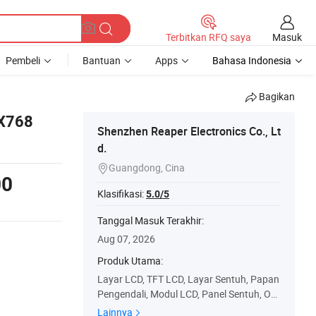
Masuk
Terbitkan RFQ saya
Pembeli
Bantuan
Apps
Bahasa Indonesia
Bagikan
4X768
Shenzhen Reaper Electronics Co., Lt
d.
Guangdong, Cina

00
Klasifikasi:
5.0/5
Tanggal Masuk Terakhir:
Aug 07, 2026
Produk Utama:
Layar LCD, TFT LCD, Layar Sentuh, Papan
Pengendali, Modul LCD, Panel Sentuh, OL
ED, Layar LCD Karakter, Layar LCD Grafis,
Lainnya