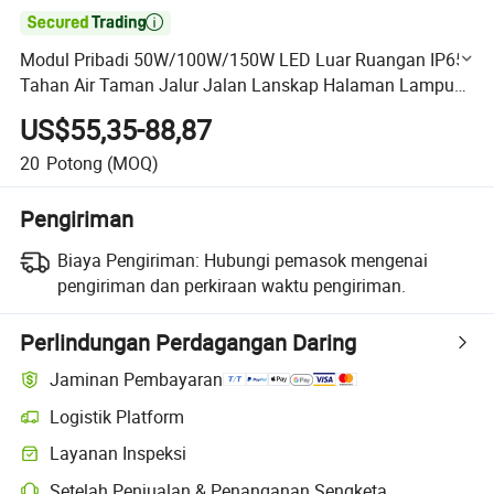

Modul Pribadi 50W/100W/150W LED Luar Ruangan IP65
Tahan Air Taman Jalur Jalan Lanskap Halaman Lampu
Puncak Tiang Kebun
US$55,35-88,87
20
Potong
(MOQ)
Pengiriman
Biaya Pengiriman:
Hubungi pemasok mengenai
pengiriman dan perkiraan waktu pengiriman.
Perlindungan Perdagangan Daring
Jaminan Pembayaran
Logistik Platform
Pelacakan pengiriman yang lebih jelas dengan logistik yang didukung
Layanan Inspeksi
Pemeriksaan pra-pengiriman opsional untuk pemeriksaan kualitas da
Setelah Penjualan & Penanganan Sengketa