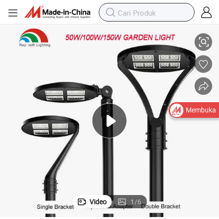
an Jalur Jalan Lanskap Halaman Lampu Puncak Tiang Kebun
Modul Pribadi 50W/100W/150W LED Luar Ruangan IP65 Tahan Air Tam
Membuka
Video
1
/
6