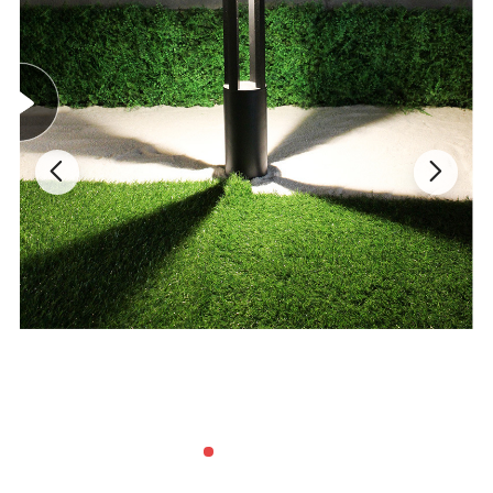
NO. Model:
Dimensi
Watt
Spesifikasi
Item: led lulus lampu
Material:kaca aluminium+diperkeras
Tegangan: AC85-265V
LED: LED SMD3030
Sudut berkas: 60/ 90/ 120/T2M/ T3M/ 75x160derajat
GLGL-5909
Dia423*H520mm
50W/100W/150W
IP Tetapan: IP65
WARNA PENGHASIL: 2.200 K/2700K/3000K/4000K/5000K/6000K
Metode Pemasangan: Pemasangan permukaan dasar