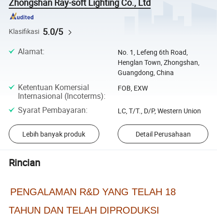
Zhongshan Ray-soft Lighting Co., Ltd
5.0/5
Klasifikasi
Alamat
:
No. 1, Lefeng 6th Road,
Henglan Town, Zhongshan,
Guangdong, China
Ketentuan Komersial
FOB, EXW
Internasional (Incoterms)
:
Syarat Pembayaran
:
LC, T/T., D/P, Western Union
Lebih banyak produk
Detail Perusahaan
Rincian
PENGALAMAN R&D YANG TELAH 18
TAHUN DAN TELAH DIPRODUKSI