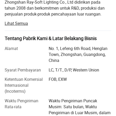
Zhongshan Ray-Soft Lighting Co., Ltd didirikan pada
APLIKASI: PARK/SCHOOL/PATHWAY/GARDEN/STREET
tahun 2008 dan berkomitmen untuk R&D, produksi dan
CATATAN: Tersedia tiga tipe bentuk yang berbeda
penjualan produk-produk pencahayaan luar ruangan.
Kami berspesialisasi dalam tata lampu lanskap air luar
Lihat Semua
ruangan, yang mencakup lampu bawah air, lampu bawah
Foto detail
tanah, lampu sorot lanskap, lampu langkah, lampu taman,
Lampu dinding, lampu washer dinding, lampu pegangan,
Tentang Pabrik Kami & Latar Belakang Bisnis
dll. semua produk telah mencapai IP65, IP66, IP67,
Alamat
No. 1, Lefeng 6th Road, Henglan
standar tes kedap air IP68, dan memperoleh banyak paten
Town, Zhongshan, Guangdong,
penampilan dan sertifikat paten utilitas.
China
Dari yang sangat mengemis, kualitas tinggi selalu
Syarat Pembayaran
LC, T/T., D/P, Western Union
menjadi prioritas utama kami, dan semua lampu kami
diproduksi dengan bahan mentah berkualitas tinggi dan
Ketentuan Komersial
FOB, EXW
dengan standar kualitas tinggi, kami menggunakan
Internasional
materils dan komponen berupa merek saluran pertama di
(Incoterms)
dalam dan luar negeri untuk memastikan performa lampu
Waktu Pengiriman
Waktu Pengiriman Puncak
fotoelektrik yang superior. Selama produksi masing-
Rata-rata
Musim: Satu bulan, Waktu
masing lampu harus melewati uji penuaan dan pengujian
Pengiriman di Luar Musim, dalam
pencitraan termal inframerah untuk menjaga kinerja