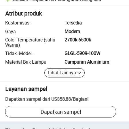
Penyelesaian sengketa yang dibantu platform, termasuk pengembalia
Atribut produk
Kustomisasi
Tersedia
Gaya
Modern
Color Temperature (suhu
2700k-6500k
Warna)
Tidak. Model.
GLGL-5909-100W
Material Bak Lampu
Campuran Aluminium
Lihat Lainnya
Layanan sampel
Dapatkan sampel dari
US$58,88
/
Bagian
!
Dapatkan sampel