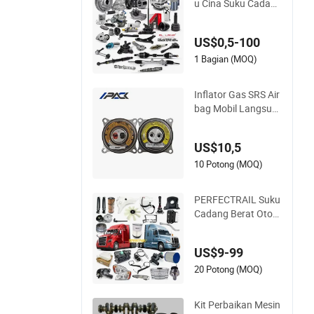
u Cina Suku Cadang
Mobil untuk Mobil J
epang Toyota Nissa
US$0,5-100
n Mazda Mitsubishi
Honda Infiniti Suzuk
1 Bagian (MOQ)
i Camry Cr-V Hilux Y
aris Avensis
Inflator Gas SRS Air
bag Mobil Langsun
g Pabrik Inflator Set
ir
US$10,5
10 Potong (MOQ)
PERFECTRAIL Suku
Cadang Berat Otom
atis untuk Freightlin
er Columbia Cascad
US$9-99
ia Century Coronad
o Argosy FLD Sprint
20 Potong (MOQ)
er Truk Amerika
Kit Perbaikan Mesin