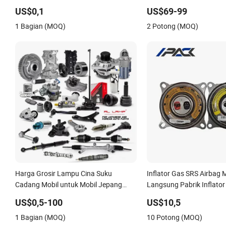
Otomotif Bagian Kustom
Tiggo Omoda 5/9 A1 Mobi
US$0,1
US$69-99
Dijual Jetour Dashing X7
1 Bagian (MOQ)
2 Potong (MOQ)
G700 Suku Cadang Mobil
Harga Grosir Lampu Cina Suku
Inflator Gas SRS Airbag 
Cadang Mobil untuk Mobil Jepang
Langsung Pabrik Inflator 
Toyota Nissan Mazda Mitsubishi
US$0,5-100
US$10,5
Honda Infiniti Suzuki Camry Cr-V Hilux
1 Bagian (MOQ)
10 Potong (MOQ)
Yaris Avensis