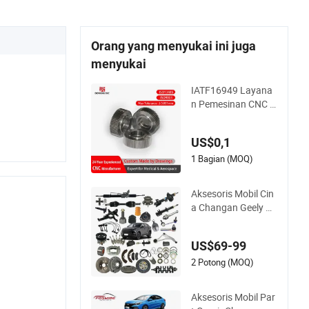
Orang yang menyukai ini juga
menyukai
IATF16949 Layana
n Pemesinan CNC K
ustom Standar untu
k Industri Otomotif
US$0,1
Bagian Kustom
1 Bagian (MOQ)
Aksesoris Mobil Cin
a Changan Geely H
aval/JAC/Byd Grosi
r untuk Chery QQ Ti
US$69-99
ggo Omoda 5/9 A1
Mobil untuk Dijual J
2 Potong (MOQ)
etour Dashing X70
Plus T2 T1 G700 Su
Aksesoris Mobil Par
ku Cadang Mobil