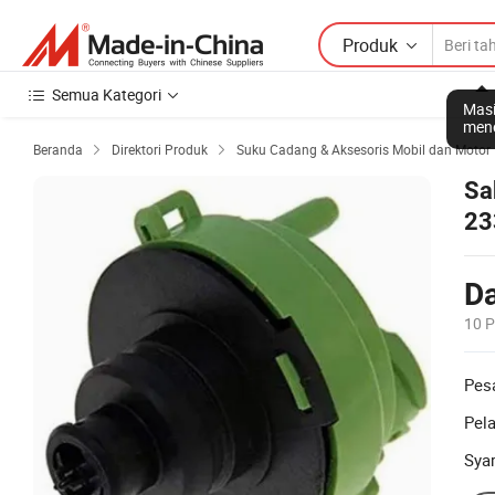
Produk
Semua Kategori
Masi
mene
Beranda
Direktori Produk
Suku Cadang & Aksesoris Mobil dan Motor


Sa
23
Da
10 
Pes
Pel
Sya