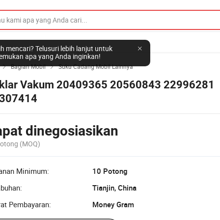
h mencari? Telusuri lebih lanjut untuk
mukan apa yang Anda inginkan!
Bagian Mobil
Suku Cadang Mobil Lainnya


klar Vakum 20409365 20560843 22996281
307414
pat dinegosiasikan
Potong
(MOQ)
anan Minimum:
10 Potong
abuhan:
Tianjin, China
rat Pembayaran:
Money Gram