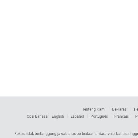
Tentang Kami
Deklarasi
Pe
Opsi Bahasa:
English
Español
Português
Français
Р
Fokus tidak bertanggung jawab atas perbedaan antara versi bahasa Inggri