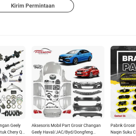
Kirim Permintaan
angan Geely
Aksesoris Mobil Part Grosir Changan
Pabrik Grosi
ntuk Chery QQ
Geely Haval/JAC/Byd/Dongfeng
Naqin Suku 