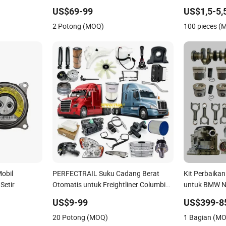
l untuk
Semua Tersedia untuk Suku Cadang
Rem untuk To
US$69-99
US$1,5-5,
0 Plus T2 T1
Chery Mobil Jetour Tiggo Exeed Arrizo
Landcruiser 
2 Potong (MOQ)
100 pieces (
Omoda Suku Cadang
Mitsubishi C
Sprinter
Mobil
PERFECTRAIL Suku Cadang Berat
Kit Perbaikan
Setir
Otomatis untuk Freightliner Columbia
untuk BMW N
Cascadia Century Coronado Argosy
Piston Diese
US$9-99
US$399-8
FLD Sprinter Truk Amerika
Penghubung 
20 Potong (MOQ)
1 Bagian (M
Penuh Kit Ra