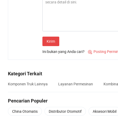
Kirim
Ini bukan yang Anda cari?
Posting Permi

Kategori Terkait
Komponen Truk Lainnya
Layanan Permesinan
Kombina
Pencarian Populer
China Otomatis
Distributor Otomotif
Aksesori Mobil