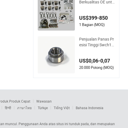
Berkualitas OE untu
k BMW N57 N57D3
0 3.0 Set Piston Die
US$399-850
sel Poros Engkol Ba
tang Penghubung B
1 Bagian (MOQ)
antalan Set Gasket
Penuh Kit Rantai W
Penjualan Panas Pr
aktu Pompa Oli
esisi Tinggi Swch18
A Rivet Nut M8.6×1
7×10.5 Material Kus
US$0,06-0,07
tom Gambar Kusto
m IATF16949 untuk
20.000 Potong (MOQ)
Industri Otomotif
roduk Produk Cepat
Wawasan
हिन्दी
ภาษาไทย
Türkçe
Tiếng Việt
Bahasa Indonesia
s akan muncul. Penggunaan Anda atas situs ini tunduk pada, dan merupakan