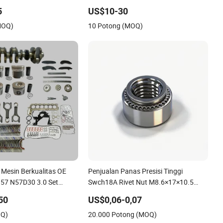
yota Hilux Hiace
Wd615 untuk A7 T7 T7h T5g Suku
5
US$10-30
Hyundai Nissan Suzuki
Cadang Kendaraan Trailer Pasar
MOQ)
10 Potong (MOQ)
anter Fuso Mercedes
Setelah Transmisi Gearbox
 Mesin Berkualitas OE
Penjualan Panas Presisi Tinggi
57 N57D30 3.0 Set
Swch18A Rivet Nut M8.6×17×10.5
l Poros Engkol Batang
Material Kustom Gambar Kustom
50
US$0,06-0,07
Bantalan Set Gasket
IATF16949 untuk Industri Otomotif
OQ)
20.000 Potong (MOQ)
ntai Waktu Pompa Oli