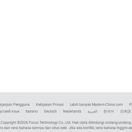
rjanjian Pengguna
Kebijakan Privasi
Lebih banyak Made-in-China.com
P
усский язык
Italiano
Deutsch
Nederlands
العربية
한국어
日本語
Copyright ©2026
Focus Technology Co., Ltd.
Hak cipta dilindungi undang-undang.
s dan versi bahasa lainnya dari situs web. Jika ada konflik, versi bahasa Inggri