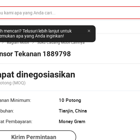
h mencari? Telusuri lebih lanjut untuk
mukan apa yang Anda inginkan!
Bagian Mobil
Suku Cadang Mobil Lainnya


nsor Tekanan 1889798
pat dinegosiasikan
Potong
(MOQ)
anan Minimum:
10 Potong
abuhan:
Tianjin, China
rat Pembayaran:
Money Gram
Kirim Permintaan