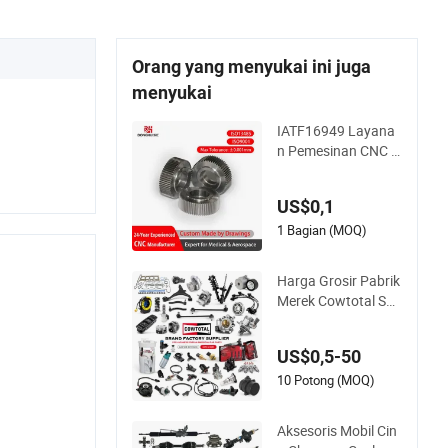
Orang yang menyukai ini juga
menyukai
IATF16949 Layana
n Pemesinan CNC K
ustom Standar untu
k Industri Otomotif
US$0,1
Bagian Kustom
1 Bagian (MOQ)
Harga Grosir Pabrik
Merek Cowtotal Suk
u Cadang Mobil Aks
esori Mobil untuk To
US$0,5-50
yota Nissan Mazda
Mitsubishi Honda H
10 Potong (MOQ)
yundai KIA Suzuki
Mobil Jepang
Aksesoris Mobil Cin