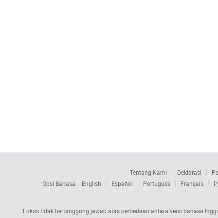
Tentang Kami
Deklarasi
Pe
Opsi Bahasa:
English
Español
Português
Français
Р
Fokus tidak bertanggung jawab atas perbedaan antara versi bahasa Inggri