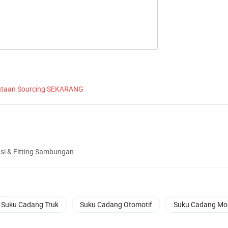
ntaan Sourcing SEKARANG
si & Fitting Sambungan
Suku Cadang Truk
Suku Cadang Otomotif
Suku Cadang Mob