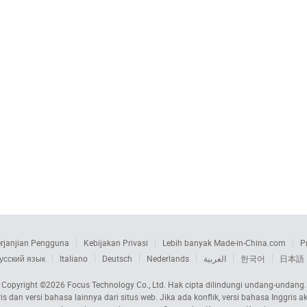
rjanjian Pengguna
Kebijakan Privasi
Lebih banyak Made-in-China.com
P
усский язык
Italiano
Deutsch
Nederlands
العربية
한국어
日本語
Copyright ©2026
Focus Technology Co., Ltd.
Hak cipta dilindungi undang-undang.
s dan versi bahasa lainnya dari situs web. Jika ada konflik, versi bahasa Inggri