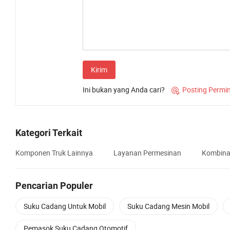
Kirim
Ini bukan yang Anda cari?
Posting Permi

Kategori Terkait
Komponen Truk Lainnya
Layanan Permesinan
Kombina
Pencarian Populer
Suku Cadang Untuk Mobil
Suku Cadang Mesin Mobil
Pemasok Suku Cadang Otomotif