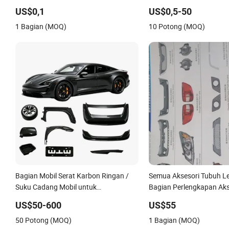
Otomotif Bagian Kustom
untuk Toyota Nissan Ma
US$0,1
US$0,5-50
Mitsubishi Honda Hyunda
1 Bagian (MOQ)
10 Potong (MOQ)
Mobil Jepang
Bagian Mobil Serat Karbon Ringan /
Semua Aksesori Tubuh L
Suku Cadang Mobil untuk
Bagian Perlengkapan Aks
Peningkatan Efisiensi Kendaraan
untuk Mobil Baic SUV, MP
US$50-600
US$55
50 Potong (MOQ)
1 Bagian (MOQ)