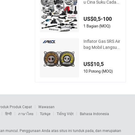
u Cina Suku Cadang
Mobil untuk Mobil J
epang Toyota Nissa
US$0,5-100
n Mazda Mitsubishi
Honda Infiniti Suzuk
1 Bagian (MOQ)
i Camry Cr-V Hilux Y
aris Avensis
Inflator Gas SRS Air
bag Mobil Langsun
g Pabrik Inflator Set
ir
US$10,5
10 Potong (MOQ)
roduk Produk Cepat
Wawasan
हिन्दी
ภาษาไทย
Türkçe
Tiếng Việt
Bahasa Indonesia
s akan muncul. Penggunaan Anda atas situs ini tunduk pada, dan merupakan