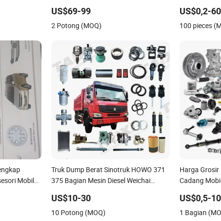
zda
Tiggo Omoda 5/9 A1 Mobil untuk
Hyundai Niss
US$69-99
US$0,2-6
i KIA Suzuki
Dijual Jetour Dashing X70 Plus T2 T1
Canter Fuso 
2 Potong (MOQ)
100 pieces (
G700 Suku Cadang Mobil
Ford Kendar
engkap
Truk Dump Berat Sinotruk HOWO 371
Harga Grosir
esori Mobil
375 Bagian Mesin Diesel Weichai
Cadang Mobil
V dll
Wd615 untuk A7 T7 T7h T5g Suku
Toyota Nissa
US$10-30
US$0,5-1
Cadang Kendaraan Trailer Pasar
Honda Infinit
10 Potong (MOQ)
1 Bagian (M
Setelah Transmisi Gearbox
Yaris Avensis