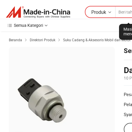
Produk
Semua Kategori
Masi
mene
Beranda
Direktori Produk
Suku Cadang & Aksesoris Mobil dan Motor


Se
Da
10 
Pes
Pel
Sya