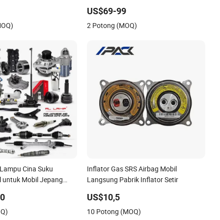
an Suzuki Mitsubishi
Semua Tersedia untuk Suku Cadang
0
US$69-99
Mercedes Benz Sprinter
Chery Mobil Jetour Tiggo Exeed Arrizo
MOQ)
2 Potong (MOQ)
aan
Omoda Suku Cadang
 Lampu Cina Suku
Inflator Gas SRS Airbag Mobil
 untuk Mobil Jepang
Langsung Pabrik Inflator Setir
n Mazda Mitsubishi
00
US$10,5
i Suzuki Camry Cr-V Hilux
OQ)
10 Potong (MOQ)