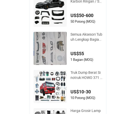
Karbon Ringan / Su
ku Cadang Mobil un
tuk Peningkatan Efi
US$50-600
siensi Kendaraan
50 Potong (MOQ)
Semua Aksesori Tub
uh Lengkap Bagian
Perlengkapan Akse
sori Mobil untuk Mo
US$55
bil Baic SUV, MPV dll
1 Bagian (MOQ)
Truk Dump Berat Si
notruk HOWO 371 3
75 Bagian Mesin Die
sel Weichai Wd615
US$10-30
untuk A7 T7 T7h T5
g Suku Cadang Ken
10 Potong (MOQ)
daraan Trailer Pasa
r Setelah Transmisi
Harga Grosir Lamp
Gearbox