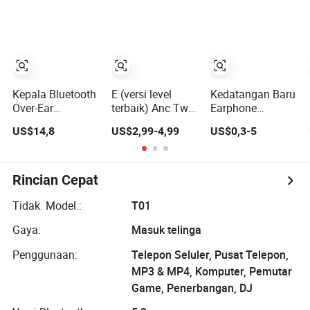
PRO2 Anc
Harga Pabrik
Earphone
dengan
China dengan
Bluetooth
Pembatalan
Earphone Anc
Nirkabel Headset
Kebisingan
Headphone
Gaming Earbud
Penutup Kasus
Nirkabel Tws
Headphone
Transparan untuk
Stereo Air PRO
PRO 2 3 4 Kasus
Max 2 3 4 5 Pods
Kepala Bluetooth
E (versi level
Kedatangan Baru
Max USB-C 3rd
Over-Ear
terbaik) Anc Tws
Earphone
Generasi
Magnetik Max
di Telinga
Bluetooth 1: 1 Air
US$14,8
US$2,99-4,99
US$0,3-5
High-End
Pembatalan
PRO 3 2 Max
Huaqiangbei, 1: 1
Kebisingan PRO3
Harga Pabrik
Penampilan,
PRO2 Earphone
China dengan
Earphone
Bluetooth
Earphone Anc
Rincian Cepat
Nirkabel Pop-up
Nirkabel Headset
Nirkabel
Gaming Earbuds
Headphone Tws
Tidak. Model.:
T01
Headphone
Gaya:
Masuk telinga
Stereo Air PRO
Max 2 3 4 Pods
Penggunaan:
Telepon Seluler, Pusat Telepon,
MP3 & MP4, Komputer, Pemutar
Game, Penerbangan, DJ