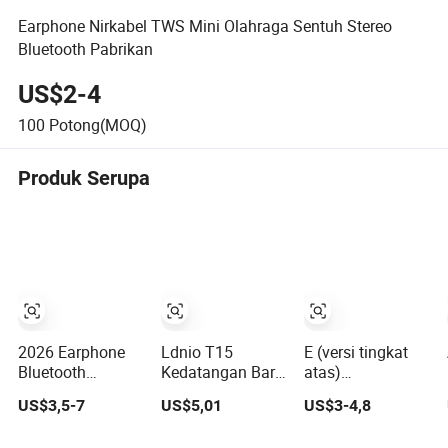
Earphone Nirkabel TWS Mini Olahraga Sentuh Stereo
Bluetooth Pabrikan
US$2-4
100
Potong(MOQ)
Produk Serupa
2026 Earphone
Ldnio T15
E (versi tingkat
Bluetooth
Kedatangan Baru
atas)
Nirkabel
Earphone
Pembatalan
US$3,5-7
US$5,01
US$3-4,8
Berkualitas
Bluetooth 1: 1 Air
Kebisingan Anc
Tinggi PRO3
PRO 3 2 Max
PRO3 PRO2