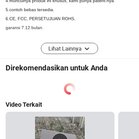
4.munculnya produk ini khusus, kami punya patent-nya.
5.contoh bebas tersedia.
6.CE, FCC, PERSETUJUAN ROHS.
garansi 7.12 bulan.
FAQ
Lihat Lainnya
Q1:Apakah Anda pabrik?
A:Ya, pabrik kami di Guangzhou
Direkomendasikan untuk Anda
Q2: Apakah Anda dapat menerima pesanan OEM dengan paket
yang diminta?
J: YA, kami menerima pesanan OEM, mencetak LOGO dan
paket desain Anda sesuai permintaan Anda.
Video Terkait
Kuartal 3: berapa jenis jangka waktu pembayaran yang Anda
miliki ?
A: T/T,Paypal, Western Union, pembayaran aman, Tendln
Perdagangan, dll .