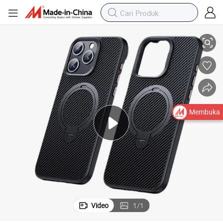
 Pelindung
Kasing Ponsel Serat Karbon untuk iPhone 16 Promax Penutup Magnetik
Membuka
Video
1
/
1