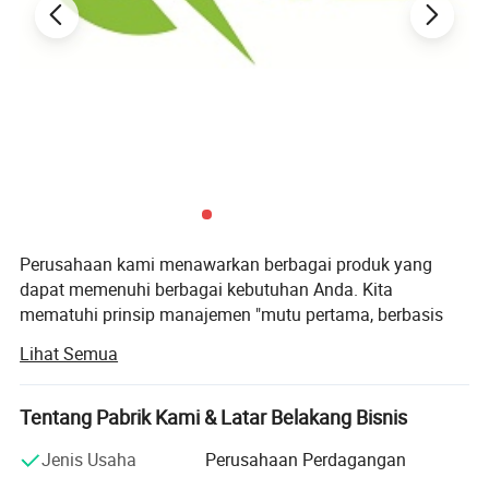
Perusahaan kami menawarkan berbagai produk yang
dapat memenuhi berbagai kebutuhan Anda. Kita
mematuhi prinsip manajemen "mutu pertama, berbasis
pelanggan dan kredit", sejak perusahaan itu berdiri dan
Lihat Semua
selalu melakukan yang terbaik untuk memenuhi
kebutuhan pelanggan. Perusahaan kita dengan tulus
berkeinginan untuk bekerja sama dengan perusahaan-
Tentang Pabrik Kami & Latar Belakang Bisnis
perusahaan dari seluruh dunia untuk mewujudkan situasi
Jenis Usaha
Perusahaan Perdagangan
yang menang-menang sejak tren globalisasi ekonomi