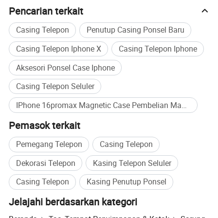
Pencarian terkait
J: T/T, paypal, Serikat buruh bagian barat, pembayaran
yang aman, toko perdagangan dll.
Casing Telepon
Penutup Casing Ponsel Baru
Kuartal 4: Apa paket produk Anda?
Casing Telepon Iphone X
Casing Telepon Iphone
A: Paket ritel.
Aksesori Ponsel Case Iphone
T5: Berapa lama waktu yang menjadi awal produksi
Casing Telepon Seluler
masal?
IPhone 16promax Magnetic Case Pembelian Massal
A: Sekitar 3 hari.
Pemasok terkait
T6: Berapa banyak angkutan yang akan dibawa?
Pemegang Telepon
Casing Telepon
A: Muatan tergantung pada ukuran berat & kemasan dan
area Anda.
Dekorasi Telepon
Kasing Telepon Seluler
Casing Telepon
Kasing Penutup Ponsel
Q7: Dapatkah saya mengunjungi pabrik Anda?
J: Kami menantikan kedatangan Anda, dan Cina adalah
Jelajahi berdasarkan kategori
negara yang luar biasa, makanan lezat, anak-anak