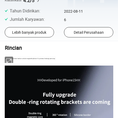
4.2/5
Klasifikasi
Tahun Didirikan
:
2022-08-11
Jumlah Karyawan
:
6
Lebih banyak produk
Detail Perusahaan
Rincian
Kotak ponsel serat karbon untuk magnetik iphone 16 promax lindungi penutup