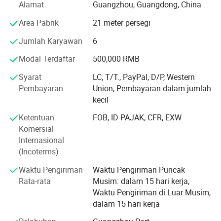
telah berkembang dengan kekuatan yang tidak dapat
Alamat
Guangzhou, Guangdong, China
menggiurkan. Perusahaan ini telah memiliki pengalaman
Area Pabrik
21 meter persegi
manufaktur dan produksi lebih dari 20 tahun di Cina dan
telah memiliki pabrik tersendiri; bisnis penjualan utama
Jumlah Karyawan
6
mencakup: Adaptor pengisi daya dan kabel; pengisi daya
mobil; earbud Bluetooth; Headphone; Baterai ponsel; Bank
Modal Terdaftar
500,000 RMB
daya; LCD; penahan seluler; Speaker Bluetooth; pengisi
Syarat
LC, T/T., PayPal, D/P, Western
daya nirkabel; Kasus telepon, dll. Selamat datang di
Pembayaran
Union, Pembayaran dalam jumlah
pelanggan dengan OEM/ODM bersama kami; Terima
kecil
kasih
Ketentuan
FOB, ID PAJAK, CFR, EXW
Selamat datang di pabrik kami dan berikan panduan
Komersial
tentang pekerjaan kami. Klien kerja sama jangka panjang
Internasional
kami mencakup Amerika Utara, Eropa, Afrika, Asia Timur,
(Incoterms)
Amerika Selatan, Dll. Kami menawarkan harga diskon dan
kualitas jaminan untuk barang yang disediakan;
Waktu Pengiriman
Waktu Pengiriman Puncak
Rata-rata
Musim: dalam 15 hari kerja,
dan memiliki beragam sertifikat sertifikasi produk
Waktu Pengiriman di Luar Musim,
dalam 15 hari kerja
Terima kasih atas dukungan dan kepercayaan Anda; dan
pilih kami; Kami akan memberikan yang terbaik