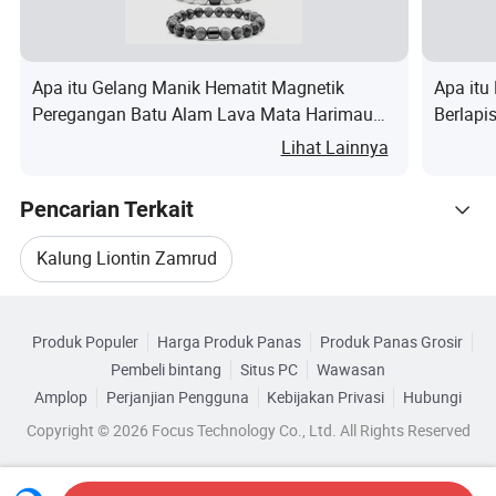
Apa itu Gelang Manik Hematit Magnetik
Apa itu
Peregangan Batu Alam Lava Mata Harimau
Berlapi
Onyx Howlite Fashion Gelang Pria untuk
Zirkoni
Lihat Lainnya
Berhenti Merokok
Pencarian Terkait
Kalung Liontin Zamrud
Kategori Terkait
Zamrud Yang Dibudidayakan Di Laboratorium
Produk Populer
Harga Produk Panas
Produk Panas Grosir
Telusuri menurut Kategori
Pembeli bintang
Situs PC
Wawasan
Kalung Hijau Zamrud
Perhiasan Zamrud
Amplop
Perjanjian Pengguna
Kebijakan Privasi
Hubungi
Copyright © 2026 Focus Technology Co., Ltd. All Rights Reserved
Kristal Zamrud
Berlian Zamrud