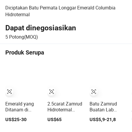
Diciptakan Batu Permata Longgar Emerald Columbia
Hidrotermal
Dapat dinegosiasikan
5
Potong(MOQ)
Produk Serupa
Emerald yang
2.5carat Zamrud
Batu Zamrud
Ditanam di
Hidrotermal
Buatan Lab
Laboratorium
Sintetis Potongan
Zamrud Sintetis
US$25-30
US$65
US$5,9-21,8
Kolombia, Batu
Bantal Zamrud
Zamrud yang
Emerald Sintetis,
Diciptakan di