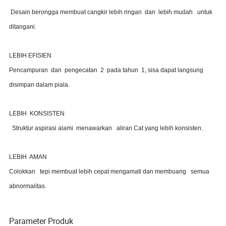
Desain berongga membuat
cangkir
lebih ringan
dan
lebih mudah
untuk
ditangani
.
LEBIH EFISIEN
Pencampuran
dan
pengecatan
2
pada tahun
1,
sisa dapat langsung
disimpan dalam piala.
LEBIH
KONSISTEN
Struktur aspirasi alami
menawarkan
aliran Cat yang lebih konsisten.
LEBIH
AMAN
Colokkan
tepi
membuat lebih cepat mengamati dan
membuang
semua
abnormalitas
.
Parameter Produk