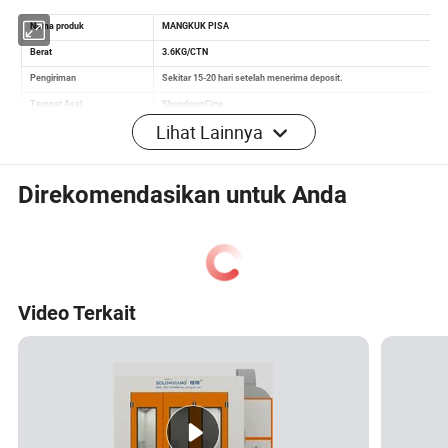
Lihat Lainnya
Direkomendasikan untuk Anda
FAQ
1.Q: Apakah Anda adalah pabrikan atau perusahaan
perdagangan? J: Kita adalah perusahaan yang memiliki
Video Terkait
integrasi industri dan perdagangan.
2.Q: Bagaimana saya bisa mendapatkan sampel?
A:Kami bangga memberi kalian contoh.