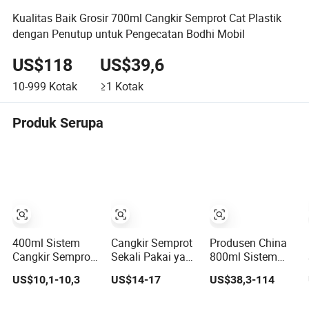
Kualitas Baik Grosir 700ml Cangkir Semprot Cat Plastik
dengan Penutup untuk Pengecatan Bodhi Mobil
US$118
US$39,6
10-999
Kotak
≥1
Kotak
Produk Serupa
400ml Sistem
Cangkir Semprot
Produsen China
Cangkir Semprot
Sekali Pakai yang
800ml Sistem
Cangkir Pelapis
Praktis untuk
Cangkir Cat
US$10,1-10,3
US$14-17
US$38,3-114
Cat Mobil Sekali
Sistem
Plastik dengan
Pakai untuk
Pencampuran
Harga Pabrik