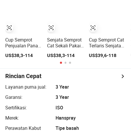
Senapan
Cat Mobil
Langsung yang
Semprot Udara
Kompetitif
Senapan HVLP
Cup Semprot
Senjata Semprot
Cup Semprot Cat
Penjualan Panas
Cat Sekali Pakai
Terlaris Senjata
Sistem Cup Pisa
Penjual Panas
Semprot Cat
US$38,3-114
US$38,3-114
US$39,6-118
untuk
800ml Cangkir
600ml Cup
Penyelesaian
Pencampur Pisa
Mobil, Gelas
Campur Sekali
Rincian Cepat
Pakai yang
Efisien dengan
Layanan purna jual:
3 Year
Penutup
Garansi:
3 Year
Sertifikasi:
ISO
Merek:
Hanspray
Perawatan Kabut
Tipe basah