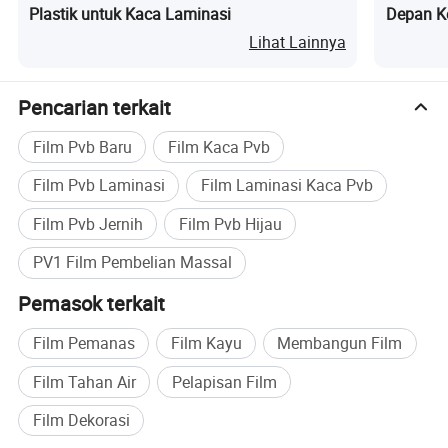
Plastik untuk Kaca Laminasi
Depan K
terhadap goss berlaminasi dengan lapisan anti konflik
SAFLAPTV5.
Lihat Lainnya
Pencarian terkait
Film Pvb Baru
Film Kaca Pvb
Film Pvb Laminasi
Film Laminasi Kaca Pvb
Film Pvb Jernih
Film Pvb Hijau
PV1 Film Pembelian Massal
Pemasok terkait
Film Pemanas
Film Kayu
Membangun Film
Film Tahan Air
Pelapisan Film
Film Dekorasi