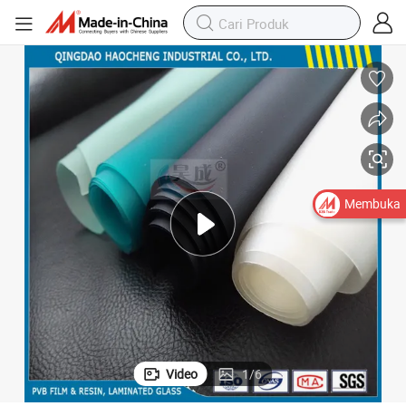
Membuka
Video
1
/
6