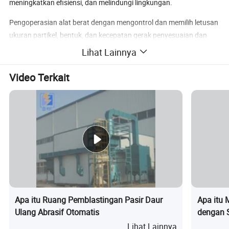
meningkatkan efisiensi, dan melindungi lingkungan.
Pengoperasian alat berat dengan mengontrol dan memilih letusan
ukuran partikel, bentuk, dan kecepatan gerak penyesuaian dan
Lihat Lainnya
mengontrol peralatan, mempengaruhi proyektil kontrol aliran,
proyektil dari berbagai intensitas hingga efek berbeda
Video Terkait
perlakuan permukaan.
Kisaran alat berat peledakan tembakan yang telah
diterapkan
lepas plastik landasan 1.bandara
2.perawatan permukaan struktur baja dan karat
3.bridge keperawatan
Apa itu Ruang Pemblastingan Pasir Daur
Apa itu 
4.perawatan permukaan dasar teknis
Ulang Abrasif Otomatis
dengan S
5.konservasi proyek jalan raya
Lihat Lainnya