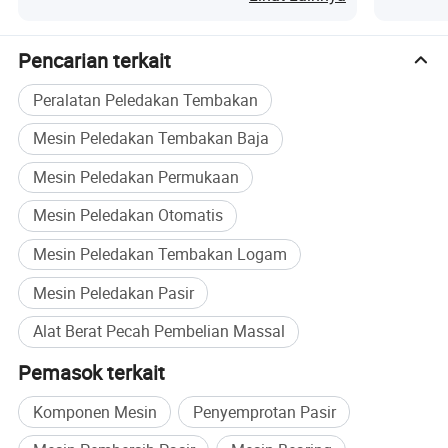
6.jalan perkotaan bekerja di konservasi
Pencarian terkait
7.perawatan karat pada permukaan hull menghilangkan
Peralatan Peledakan Tembakan
pembersihan strip 8.zebra
Mesin Peledakan Tembakan Baja
9.konservasi tangki penyimpanan mengurangi karat dan cat
Mesin Peledakan Permukaan
10.konservasi perlakuan permukaan lainnya.
Mesin Peledakan Otomatis
Parameter teknis
Mesin Peledakan Tembakan Logam
Tipe
BRTK-270
BRTK-550
BRTK-850
Mesin Peledakan Pasir
Lebar kerja (mm)
270
550
850
Alat Berat Pecah Pembelian Massal
Kapasitas peledakan(m2/j)
>180
>400
>600
Pemasok terkait
Daya roda(kw)
11
2*11
2*15
Komponen Mesin
Penyemprotan Pasir
Pengumpul debu yang sesuai
Untuk menyertakan
Untuk menyertakan
Untuk menyertakan