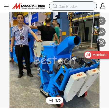
Membuka
1
/
6