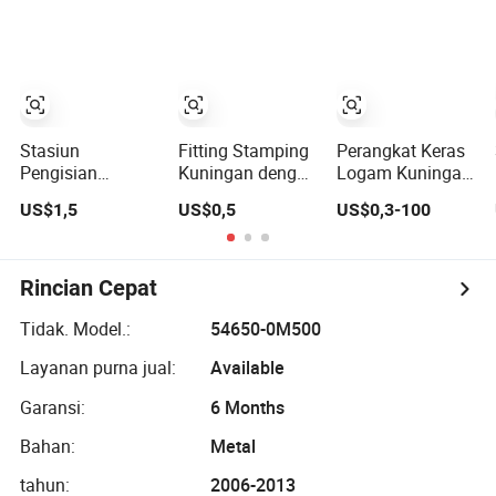
Logam Kecil
Aluminium
Pembengkokan
Penarikan Dalam
Bagian Baja
Bagian Stamping
Tahan Karat
Logam OEM
Aluminium
Presisi Stamping
Logam Lembaran
Stasiun
Fitting Stamping
Perangkat Keras
Pengisian
Kuningan dengan
Logam Kuningan
Kendaraan Listrik
Perawatan
Tembaga
US$1,5
US$0,5
US$0,3-100
Biaya Rendah
Permukaan Tone
Stainless Steel
Bagian Logam
Emas
Aluminium
Busbar Tembaga
Bagian Mobil
Negatif yang
Logam yang
Rincian Cepat
Ditempa
Dikerjakan
Produk Pengikat
Tidak. Model.:
54650-0M500
Pemotongan
Layanan purna jual:
Available
Laser CNC
Memutar
Garansi:
6 Months
Membengkokan
Stamping Presisi
Bahan:
Metal
tahun:
2006-2013