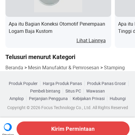
dengan mereka, di mana pun mereka berasal.
Apa itu Bagian Koneksi Otomotif Penempaan
Apa itu
Logam Baja Kustom
Tinggi 
Disesua
Lihat Lainnya
Telusuri menurut Kategori
Beranda
>
Mesin Manufaktur & Pemrosesan
>
Stamping
Produk Populer
Harga Produk Panas
Produk Panas Grosir
Pembeli bintang
Situs PC
Wawasan
Amplop
Perjanjian Pengguna
Kebijakan Privasi
Hubungi
Copyright © 2026 Focus Technology Co., Ltd. All Rights Reserved
Kirim Permintaan
Obrolan