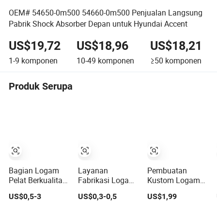
OEM# 54650-0m500 54660-0m500 Penjualan Langsung
Pabrik Shock Absorber Depan untuk Hyundai Accent
US$19,72
US$18,96
US$18,21
1-9
komponen
10-49
komponen
≥50
komponen
Produk Serupa
Bagian Logam
Layanan
Pembuatan
Pelat Berkualitas
Fabrikasi Logam
Kustom Logam
Tinggi dan
Lembaran
Lembaran
US$0,5-3
US$0,3-0,5
US$1,99
Presisi Tinggi
Kustom Tembaga
Pemotongan
Bagian Stamping
Baja Tahan Karat
Laser Pengelasan