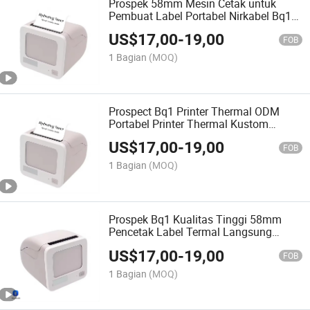
Prospek 58mm Mesin Cetak untuk
Pembuat Label Portabel Nirkabel Bq1
Printer Termal Tanpa Tinta
US$
17,00
-
19,00
FOB
1 Bagian
(MOQ)
Prospect Bq1 Printer Thermal ODM
Portabel Printer Thermal Kustom
dengan Bluetooth
US$
17,00
-
19,00
FOB
1 Bagian
(MOQ)
Prospek Bq1 Kualitas Tinggi 58mm
Pencetak Label Termal Langsung
Nirkabel Bluetooth
US$
17,00
-
19,00
FOB
1 Bagian
(MOQ)