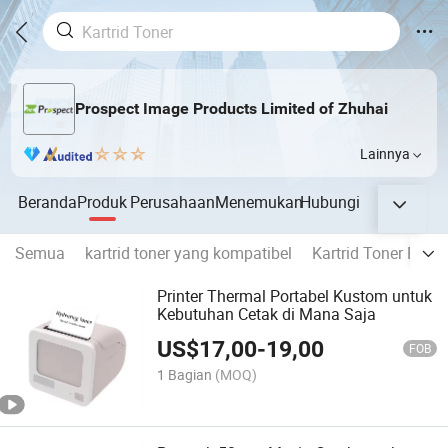
Prospect Image Products Limited of Zhuhai
Lainnya
Beranda
Produk
Perusahaan
Menemukan
Hubungi
Semua
kartrid toner yang kompatibel
Kartrid Toner Penc
Printer Thermal Portabel Kustom untuk
Kebutuhan Cetak di Mana Saja
US$
17,00
-
19,00
FOB
1 Bagian
(MOQ)