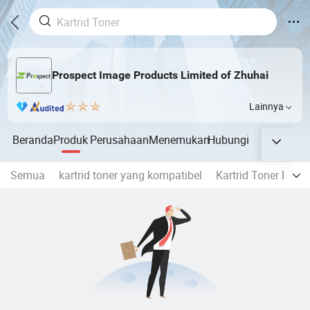
Prospect Image Products Limited of Zhuhai
Lainnya
Beranda
Produk
Perusahaan
Menemukan
Hubungi
Semua
kartrid toner yang kompatibel
Kartrid Toner Penc