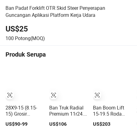
Ban Padat Forklift OTR Skid Steer Penyerapan
Guncangan Aplikasi Platform Kerja Udara
US$25
100
Potong(MOQ)
Produk Serupa
28X9-15 (8.15-
Ban Truk Radial
Ban Boom Lift
15) Grosir
Premium 11r24.5
15-19.5 Roda
Langsung Pabrik
Merek
Terisi Busa
US$90-99
US$106
US$203
Kualitas Tinggi
Cargostone
dengan Ban
Roda Ban Forklift
Safco Posisi
Padat untuk