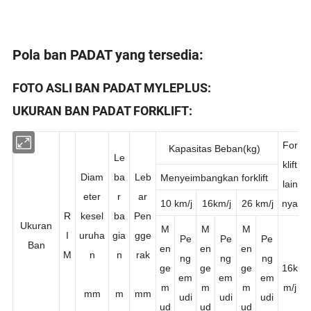
Pola ban PADAT yang tersedia:
FOTO ASLI BAN PADAT MYLEPLUS:
UKURAN BAN PADAT FORKLIFT:
For
Kapasitas Beban(kg)
Le
klift
Diam
ba
Leb
Menyeimbangkan forklift
lain
eter
r
ar
10 km/j
16km/j
26 km/j
nya
R
kesel
ba
Pen
Ukuran
M
M
M
I
uruha
gia
gge
Pe
Pe
Pe
Ban
en
en
en
M
n
n
rak
ng
ng
ng
ge
ge
ge
16k
em
em
em
m
m
m
m/j