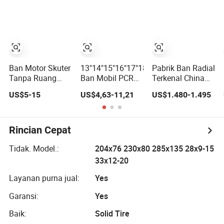
Padat
Penggerak
Genie /Jlg Awp
OTR Ban Industri
Ban Motor Skuter
13"14"15"16"17"18"19"
Pabrik Ban Radial
Tanpa Ruang
Ban Mobil PCR
Terkenal China
90/90-17 90/90-
Goodride Sailun
Ban ISO9001 Ban
US$5-15
US$4,63-11,21
US$1.480-1.495
18 90/90-19
Haida Mileking/
29.5r25
100/90-17
SUV/ at/ Mt/
110/90-16
UHP/ St/ Van/
130/70-17
LTR/ Ban Musim
Rincian Cepat
120/90-16
Dingin Penjualan
120/80-18
Panas Ban Mobil
Tidak. Model.:
204x76 230x80 285x135 28x9-15
140/60-17
Penumpang
33x12-20
150X70X17
Tanpa Tabung
Neumaticos
Layanan purna jual:
Yes
Llantas UNTUK
Garansi:
Yes
Moto
Baik:
Solid Tire