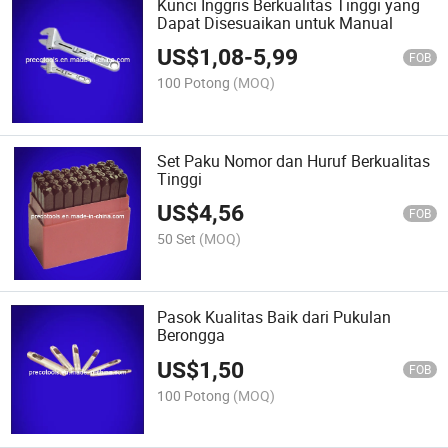
Kunci Inggris Berkualitas Tinggi yang
Dapat Disesuaikan untuk Manual
US$
1,08
-
5,99
FOB
100 Potong
(MOQ)
Set Paku Nomor dan Huruf Berkualitas
Tinggi
US$
4,56
FOB
50 Set
(MOQ)
Pasok Kualitas Baik dari Pukulan
Berongga
US$
1,50
FOB
100 Potong
(MOQ)