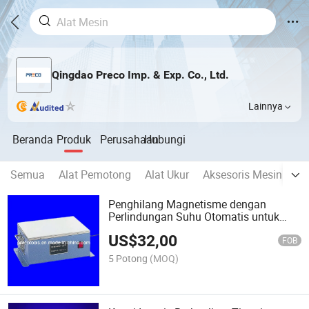
Qingdao Preco Imp. & Exp. Co., Ltd.
Lainnya
Beranda
Produk
Perusahaan
Hubungi
Semua
Alat Pemotong
Alat Ukur
Aksesoris Mesin
Al
Penghilang Magnetisme dengan
Perlindungan Suhu Otomatis untuk
Menghilangkan Magnetisme
US$
32,00
FOB
5 Potong
(MOQ)