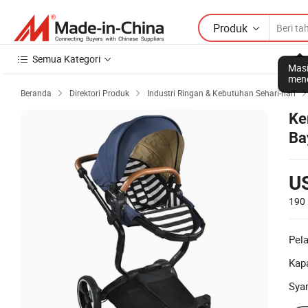
Produk
Semua Kategori
Masi
mene
Beranda
Direktori Produk
Industri Ringan & Kebutuhan Sehari-hari


Ke
Ba
U
190
Pel
Kapa
Sya