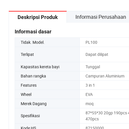
Informasi Perusahaan
Deskripsi Produk
Informasi dasar
Tidak. Model.
PL100
Terlipat
Dapat dilipat
Kapasitas kereta bayi
Tunggal
Bahan rangka
Campuran Aluminium
Features
3 in 1
Wheel
EVA
Merek Dagang
moq
87*55*30 20gp 190pcs 
Spesifikasi
470pcs
Kode HS
87150000