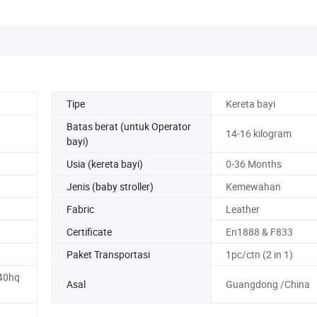
Tipe
Kereta bayi
Batas berat (untuk Operator
14-16 kilogram
bayi)
Usia (kereta bayi)
0-36 Months
Jenis (baby stroller)
Kemewahan
Fabric
Leather
Certificate
En1888 & F833
Paket Transportasi
1pc/ctn (2 in 1)
40hq
Asal
Guangdong /China