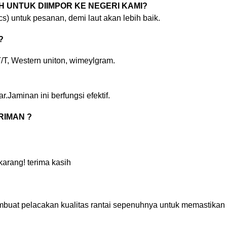
H UNTUK DIIMPOR KE NEGERI KAMI?
ics) untuk pesanan, demi laut akan lebih baik.
?
T/T, Western uniton, wimeylgram.
aminan ini berfungsi efektif.
RIMAN ?
karang! terima kasih
membuat pelacakan kualitas rantai sepenuhnya untuk memastika