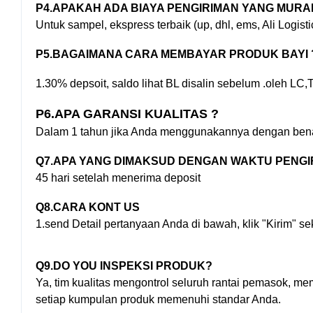
P4.APAKAH ADA BIAYA PENGIRIMAN YANG MURA
Untuk sampel, ekspress terbaik (up, dhl, ems, Ali Logist
P5.BAGAIMANA CARA MEMBAYAR PRODUK BAYI 
1.30% depsoit, saldo lihat BL disalin sebelum .oleh LC,
P6.APA GARANSI KUALITAS ?
Dalam 1 tahun jika Anda menggunakannya dengan benar.J
Q7.APA YANG DIMAKSUD DENGAN WAKTU PENGI
45 hari setelah menerima deposit
Q8.CARA KONT US
1.send Detail pertanyaan Anda di bawah, klik "Kirim" se
Q9.DO YOU INSPEKSI PRODUK?
Ya, tim kualitas mengontrol seluruh rantai pemasok, 
setiap kumpulan produk memenuhi standar Anda.