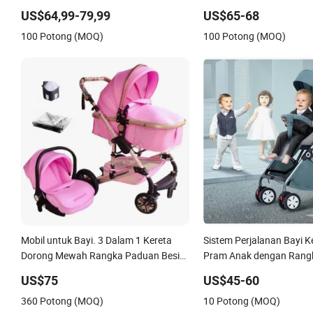
US$64,99-79,99
US$65-68
100 Potong (MOQ)
100 Potong (MOQ)
Mobil untuk Bayi. 3 Dalam 1 Kereta
Sistem Perjalanan Bayi K
Dorong Mewah Rangka Paduan Besi
Pram Anak dengan Rang
Kereta Bayi Lipat 3 di 1 dengan Kursi
Metal Berkualitas Tingg
US$75
US$45-60
Mobil
360 Potong (MOQ)
10 Potong (MOQ)