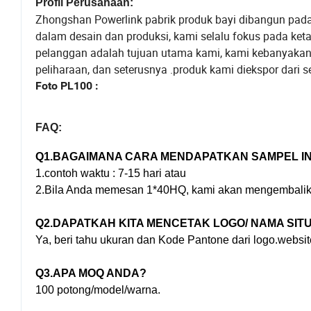
Profil Perusahaan:
Zhongshan Powerlink pabrik produk bayi dibangun pada 
dalam desain dan produksi, kami selalu fokus pada k
pelanggan adalah tujuan utama kami, kami kebanyakan me
peliharaan, dan seterusnya .produk kami diekspor dari 
Foto PL100 :
FAQ:
Q1.BAGAIMANA CARA MENDAPATKAN SAMPEL IN
1.contoh waktu : 7-15 hari atau
2.Bila Anda memesan 1*40HQ, kami akan mengembalik
Q2.
DAPATKAH KITA MENCETAK LOGO/ NAMA SIT
Ya, beri tahu ukuran dan Kode Pantone dari logo.websi
Q3.
APA MOQ ANDA?
100 potong/model/warna.