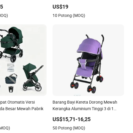
Kereta Bayi
45
US$19
MOQ)
10 Potong (MOQ)
ipat Otomatis Versi
Barang Bayi Kereta Dorong Mewah
oda Besar Mewah Pabrik
Kerangka Aluminium Tinggi 3 di 1
Kereta Bayi BS-09
US$15,71-16,25
(MOQ)
50 Potong (MOQ)