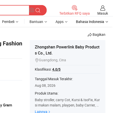
Masuk
Terbitkan RFQ saya
Pembeli
Bantuan
Apps
Bahasa Indonesia
Bagikan
g Fashion
Zhongshan Powerlink Baby Product
s Co., Ltd.
Guangdong, Cina

Klasifikasi:
4.0/5
Tanggal Masuk Terakhir:
Aug 08, 2026
Produk Utama:
Baby stroller, carry Cot, Kursi & IsoFix, Kur
ey Gram
si makan malam, playpen, baby Carrier, ba
by Mat, Kantung Tidur, payung bayi, Akse
Lainnya