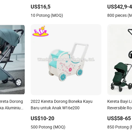
Disesuaikan 
US$16,5
US$42,9-
10 Potong (MOQ)
800 pieces (
ereta Dorong
2022 Kereta Dorong Boneka Kayu
Kereta Bayi L
ka Aluminium
Baru untuk Anak W16e200
Reversible R
i dan Mewah
US$10-20
US$58-65
500 Potong (MOQ)
850 Potong 