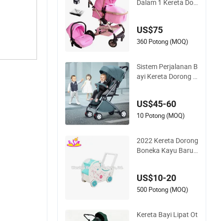
Dalam 1 Kereta Dor
ong Mewah Rangka
Paduan Besi Kereta
US$75
Bayi Lipat 3 di 1 den
gan Kursi Mobil
360 Potong (MOQ)
Sistem Perjalanan B
ayi Kereta Dorong P
ram Anak dengan R
angka Aluminium M
US$45-60
etal Berkualitas Tin
ggi dan Mewah
10 Potong (MOQ)
2022 Kereta Dorong
Boneka Kayu Baru
untuk Anak W16e20
0
US$10-20
500 Potong (MOQ)
Kereta Bayi Lipat Ot