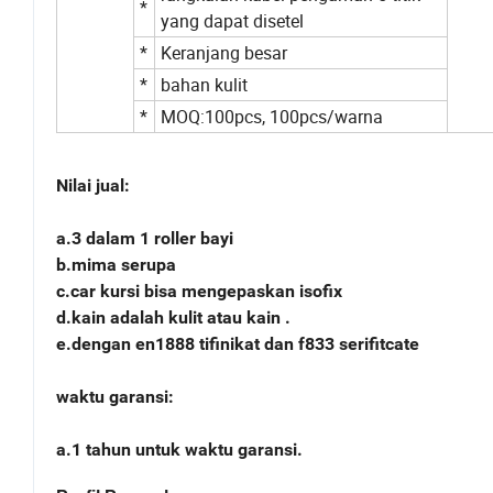
*
yang dapat disetel
*
Keranjang besar
*
bahan kulit
*
MOQ:100pcs, 100pcs/warna
Nilai jual:
a.3 dalam 1 roller bayi
b.mima serupa
c.car kursi bisa mengepaskan isofix
d.kain adalah kulit atau kain .
e.dengan en1888 tifinikat dan f833 serifitcate
waktu garansi:
a.1 tahun untuk waktu garansi.