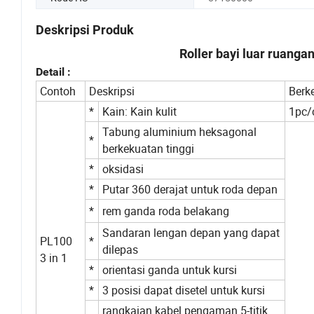
Deskripsi Produk
Roller bayi luar ruang
Detail :
Contoh
Deskripsi
Berk
*
Kain: Kain kulit
1pc/
Tabung aluminium heksagonal
*
berkekuatan tinggi
*
oksidasi
*
Putar 360 derajat untuk roda depan
*
rem ganda roda belakang
Sandaran lengan depan yang dapat
PL100
*
dilepas
3 in 1
*
orientasi ganda untuk kursi
*
3 posisi dapat disetel untuk kursi
rangkaian kabel pengaman 5-titik