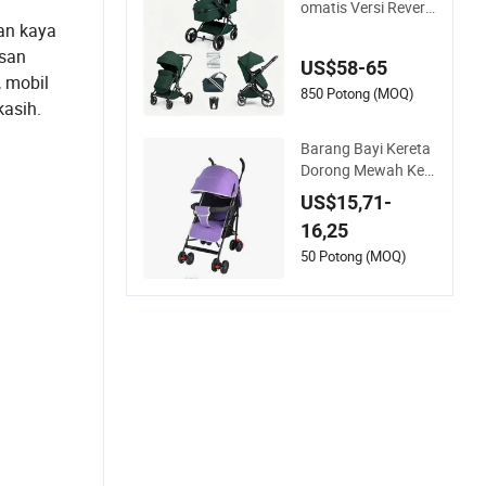
omatis Versi Reversi
ble Roda Besar Me
an kaya
wah Pabrik
asan
US$58-65
, mobil
850 Potong (MOQ)
kasih.
Barang Bayi Kereta
Dorong Mewah Ker
angka Aluminium Ti
US$15,71-
nggi 3 di 1 Kereta B
16,25
ayi BS-09
50 Potong (MOQ)