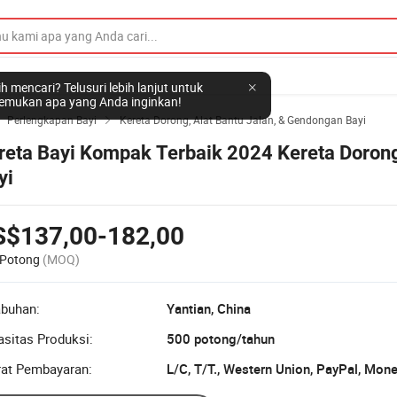
h mencari? Telusuri lebih lanjut untuk
mukan apa yang Anda inginkan!
Perlengkapan Bayi
Kereta Dorong, Alat Bantu Jalan, & Gendongan Bayi


reta Bayi Kompak Terbaik 2024 Kereta Doron
yi
S$137,00-182,00
 Potong
(MOQ)
abuhan:
Yantian, China
sitas Produksi:
500 potong/tahun
rat Pembayaran:
L/C, T/T., Western Union, PayPal, Mon