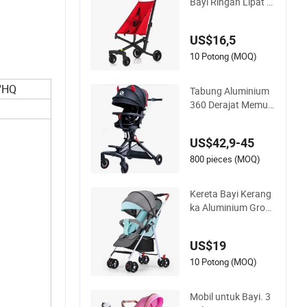
Bayi Ringan Lipat M
ini Bawa Bayi
US$16,5
10 Potong (MOQ)
'HQ
Tabung Aluminium
360 Derajat Memut
ar Kursi Sandaran y
ang Dapat Disesuai
US$42,9-45
kan Kereta Bayi
800 pieces (MOQ)
Kereta Bayi Kerang
ka Aluminium Grosir
Lipat Mewah 3 di 1
US$19
10 Potong (MOQ)
Mobil untuk Bayi. 3