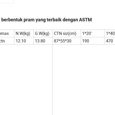
an berbentuk pram yang terbaik dengan ASTM
emas
N.W(kg)
G.W(kg)
CTN siz(cm)
1*20'
1*40
ctn
12.10
13.80
87*55*30
190
470