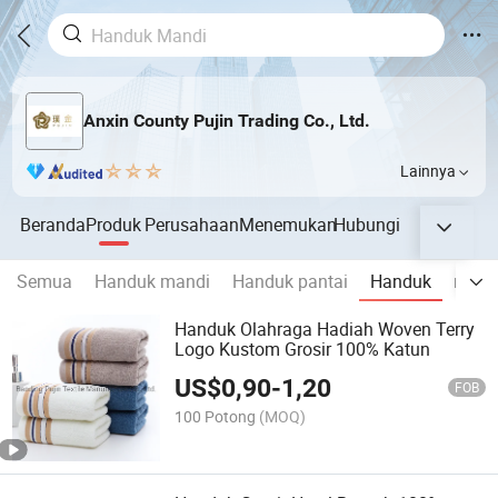
Anxin County Pujin Trading Co., Ltd.
Lainnya
Beranda
Produk
Perusahaan
Menemukan
Hubungi
Semua
Handuk mandi
Handuk pantai
Handuk
memb
Handuk Olahraga Hadiah Woven Terry
Logo Kustom Grosir 100% Katun
US$
0,90
-
1,20
FOB
100 Potong
(MOQ)