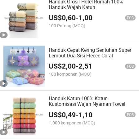
Handuk Grosir Hotel Rumah 100%
Handuk Wajah Katun
US$
0,60
-
1,00
FOB
100 Potong
(MOQ)
Handuk Cepat Kering Sentuhan Super
Lembut Dua Sisi Fleece Coral
US$
2,00
-
2,51
FOB
100 komponen
(MOQ)
Handuk Katun 100% Katun
Kustomisasi Wajah Nyaman Towel
US$
0,49
-
1,10
FOB
1.000 komponen
(MOQ)