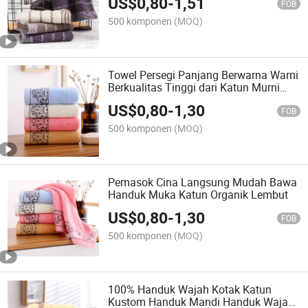
US$
0,80
-
1,51
FOB
500 komponen
(MOQ)
Towel Persegi Panjang Berwarna Warni
Berkualitas Tinggi dari Katun Murni
yang Baru Datang
US$
0,80
-
1,30
FOB
500 komponen
(MOQ)
Pemasok Cina Langsung Mudah Bawa
Handuk Muka Katun Organik Lembut
US$
0,80
-
1,30
FOB
500 komponen
(MOQ)
100% Handuk Wajah Kotak Katun
Kustom Handuk Mandi Handuk Wajah