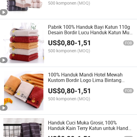
500 komponen
(MOQ)
Pabrik 100% Handuk Bayi Katun 110g
Desain Bordir Lucu Handuk Katun Multi
Warna Handuk Wajah
US$
0,80
-
1,51
FOB
500 komponen
(MOQ)
100% Handuk Mandi Hotel Mewah
Kustom Bordir Logo Lima Bintang
Katun
US$
0,80
-
1,51
FOB
500 komponen
(MOQ)
Handuk Cuci Muka Grosir, 100%
Handuk Kain Terry Katun untuk Handuk
Wanita