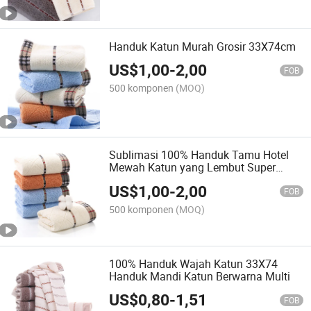
Handuk Katun Murah Grosir 33X74cm
US$
1,00
-
2,00
FOB
500 komponen
(MOQ)
Sublimasi 100% Handuk Tamu Hotel
Mewah Katun yang Lembut Super
Menyerap dan Tebal
US$
1,00
-
2,00
FOB
500 komponen
(MOQ)
100% Handuk Wajah Katun 33X74
Handuk Mandi Katun Berwarna Multi
US$
0,80
-
1,51
FOB