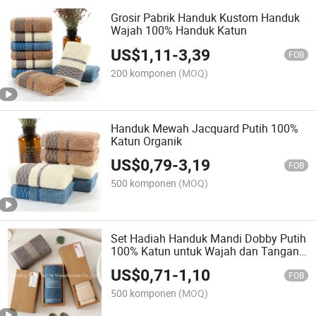
Grosir Pabrik Handuk Kustom Handuk
Wajah 100% Handuk Katun
US$
1,11
-
3,39
FOB
200 komponen
(MOQ)
Handuk Mewah Jacquard Putih 100%
Katun Organik
US$
0,79
-
3,19
FOB
500 komponen
(MOQ)
Set Hadiah Handuk Mandi Dobby Putih
100% Katun untuk Wajah dan Tangan,
Handuk Hotel Murah, Handuk Katun
US$
0,71
-
1,10
dengan Kotak Hadiah
FOB
500 komponen
(MOQ)