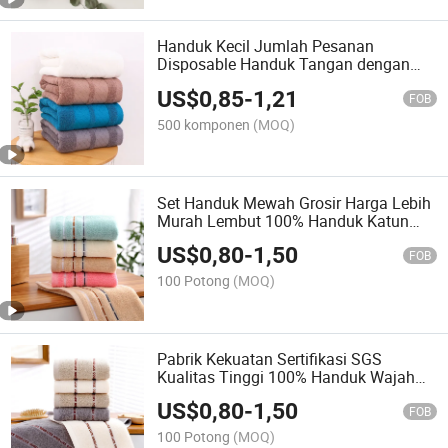
Handuk Kecil Jumlah Pesanan
Disposable Handuk Tangan dengan
Rasa Lembut Handuk Mandi Hotel
US$
0,85
-
1,21
FOB
500 komponen
(MOQ)
Set Handuk Mewah Grosir Harga Lebih
Murah Lembut 100% Handuk Katun
Mesir
US$
0,80
-
1,50
FOB
100 Potong
(MOQ)
Pabrik Kekuatan Sertifikasi SGS
Kualitas Tinggi 100% Handuk Wajah
Katun
US$
0,80
-
1,50
FOB
100 Potong
(MOQ)