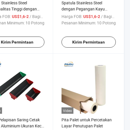
 Stainless Steel
Spatula Stainless Steel
alitas Tinggi dengan
dengan Pegangan Kayu
ngan Kayu Spatula
Bahan Percetakan Sablon
a FOB:
/ Bagian
Harga FOB:
/ Bagian
US$1,6-2
US$1,6-2
 Tinta Cetak Layar
nan Minimum:
10 Potong
Pesanan Minimum:
10 Potong
Kirim Permintaan
Kirim Permintaan
o
Video
Pelapisan Saring Cetak
Pita Palet untuk Percetakan
 Aluminium Ukuran Kecil
Layar Penutupan Palet