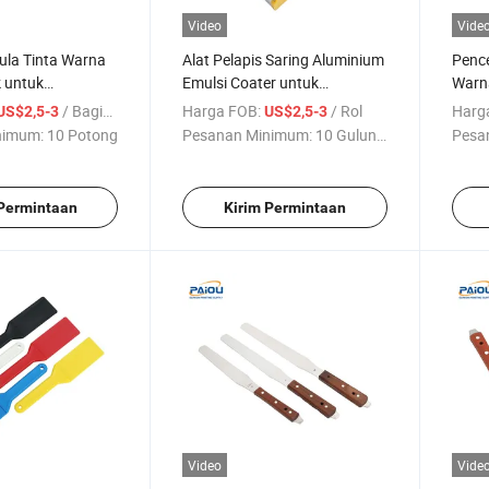
Video
Vide
ula Tinta Warna
Alat Pelapis Saring Aluminium
Pence
k untuk
Emulsi Coater untuk
Warn
Sablon
Pencetakan Saring Silkscreen
Pisau
/ Bagian
Harga FOB:
/ Rol
Harg
US$2,5-3
US$2,5-3
Penc
nimum:
10 Potong
Pesanan Minimum:
10 Gulungan
Pesa
 Permintaan
Kirim Permintaan
Video
Vide