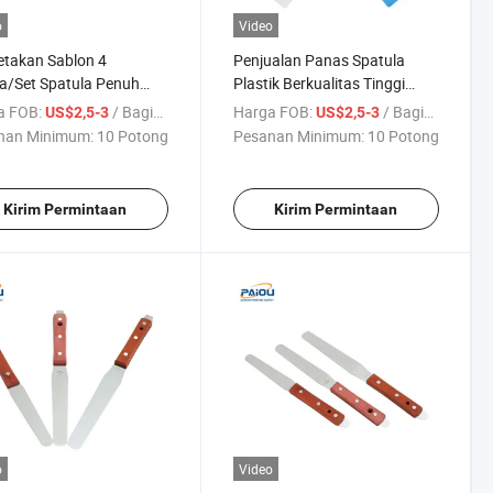
o
Video
takan Sablon 4
Penjualan Panas Spatula
a/Set Spatula Penuh
Plastik Berkualitas Tinggi
 Plastik untuk
Multi Warna untuk Tinta
a FOB:
/ Bagian
Harga FOB:
/ Bagian
US$2,5-3
US$2,5-3
etakan Sablon
Sablon
nan Minimum:
10 Potong
Pesanan Minimum:
10 Potong
Kirim Permintaan
Kirim Permintaan
o
Video