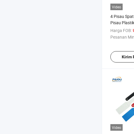
Video
4 Pisau Spat
Pisau Plasti
Percetakan 
Harga FOB:
Pesanan Mi
Kirim
Video