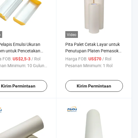
o
Video
Pelapis Emulsi Ukuran
Pita Palet Cetak Layar untuk
om untuk Pencetakan
Penutupan Platen Pemasok
on
China
a FOB:
/ Rol
Harga FOB:
/ Rol
US$2,5-3
US$70
nan Minimum:
10 Gulungan
Pesanan Minimum:
1 Rol
Kirim Permintaan
Kirim Permintaan