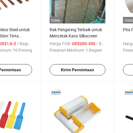
Video
Vide
nless Steel untuk
Rak Pengering Terbaik untuk
Pita 
blon Tinta
Mencetak Kaos Silkscreen
tula Plastik
/ Bagian
Harga FOB:
/ Bagian
Harg
US$1,6-2
US$200-350
tak Sablon
nimum:
10 Potong
Pesanan Minimum:
1 Bagian
Pesa
 Permintaan
Kirim Permintaan