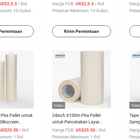
 Pencetakan
Inci yang Disesuaikan untuk
Besar
/ Rol
Harga FOB:
/ Rol
Harg
US$2,5-3
US$2,5-3
 Aluminium
Pencetakan Layar Sutra
nimum:
10 Gulungan
Pesanan Minimum:
10 Gulungan
Pesa
 Permintaan
Kirim Permintaan
Video
Vide
Pita Pallet untuk
24inch X100m Pita Pallet
Tape 
Silkscreen
untuk Pencetakan Layar
Samp
ina
Penutup Platen
Pabri
/ Rol
Harga FOB:
/ Rol
Harg
US$25-50
US$25-50
Plate
nimum:
1 Rol
Pesanan Minimum:
1 Rol
Pesa