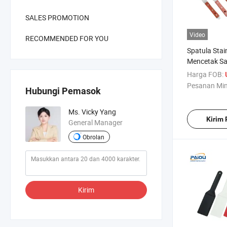
SALES PROMOTION
Video
RECOMMENDED FOR YOU
Spatula Stai
Mencetak Sa
Fleksibel Spa
Harga FOB:
untuk Mence
Pesanan Mi
Hubungi Pemasok
Silkscreen
Ms. Vicky Yang
Kirim
General Manager
Obrolan
Kirim