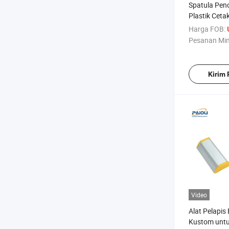
Spatula Pen
Plastik Ceta
Berkualitas 
Harga FOB:
Pesanan Mi
Kirim
Video
Alat Pelapis
Kustom untu