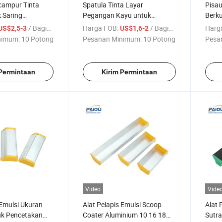
campur Tinta
Spatula Tinta Layar
Pisau
k Saring
Pegangan Kayu untuk
Berku
Tinggi
Percetakan Layar
Pega
/ Bagian
Harga FOB:
/ Bagian
Harg
US$2,5-3
US$1,6-2
untuk
nimum:
10 Potong
Pesanan Minimum:
10 Potong
Pesa
 Permintaan
Kirim Permintaan
Video
Vide
 Emulsi Ukuran
Alat Pelapis Emulsi Scoop
Alat 
k Pencetakan
Coater Aluminium 10 16 18
Sutra