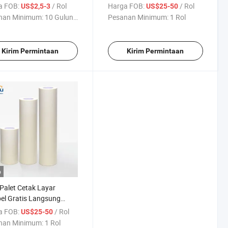
 Emulsi Scoop Coater
a FOB:
/ Rol
Harga FOB:
/ Rol
US$2,5-3
US$25-50
nan Minimum:
10 Gulungan
Pesanan Minimum:
1 Rol
Kirim Permintaan
Kirim Permintaan
o
Palet Cetak Layar
el Gratis Langsung
k untuk Penutupan
a FOB:
/ Rol
US$25-50
n
nan Minimum:
1 Rol