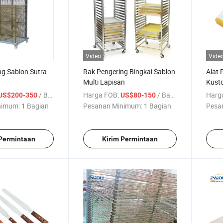
Video
Vide
ng Sablon Sutra
Rak Pengering Bingkai Sablon
Alat 
Multi Lapisan
Kust
Sabl
/ Bagian
Harga FOB:
/ Bagian
Harg
US$200-350
US$80-150
nimum:
1 Bagian
Pesanan Minimum:
1 Bagian
Pesa
 Permintaan
Kirim Permintaan