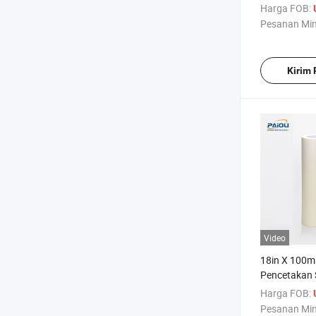
Sablon, Alat
Harga FOB:
Sablon dari
Pesanan Mi
Kirim
Video
18in X 100m 
Pencetakan 
Pemasok Ch
Harga FOB:
Pesanan Mi