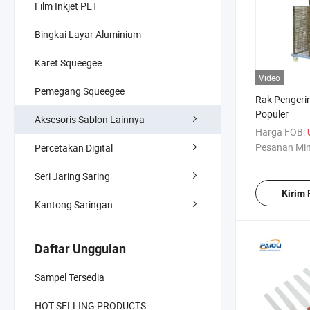
Film Inkjet PET
Bingkai Layar Aluminium
Karet Squeegee
Video
Pemegang Squeegee
Rak Pengeri
Populer
Aksesoris Sablon Lainnya
Harga FOB:
Pesanan Mi
Percetakan Digital
Seri Jaring Saring
Kirim
Kantong Saringan
Daftar Unggulan
Sampel Tersedia
HOT SELLING PRODUCTS