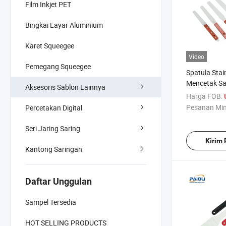
Film Inkjet PET
Bingkai Layar Aluminium
Karet Squeegee
Video
Pemegang Squeegee
Spatula Stai
Mencetak Sa
Aksesoris Sablon Lainnya
Fleksibel Spa
Harga FOB:
untuk Mence
Pesanan Mi
Percetakan Digital
Silkscreen
Seri Jaring Saring
Kirim
Kantong Saringan
Daftar Unggulan
Sampel Tersedia
HOT SELLING PRODUCTS