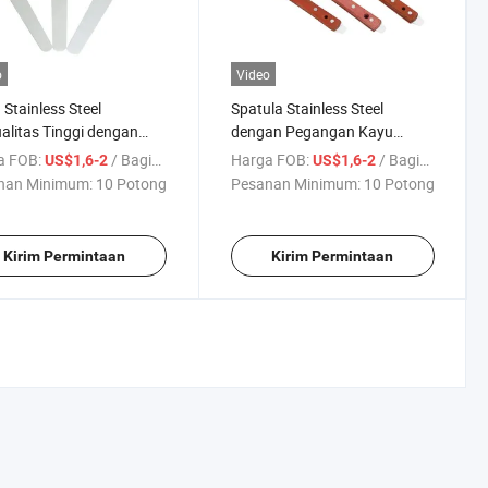
o
Video
 Stainless Steel
Spatula Stainless Steel
alitas Tinggi dengan
dengan Pegangan Kayu
ngan Kayu Spatula
Bahan Percetakan Sablon
a FOB:
/ Bagian
Harga FOB:
/ Bagian
US$1,6-2
US$1,6-2
 Tinta Cetak Layar
nan Minimum:
10 Potong
Pesanan Minimum:
10 Potong
Kirim Permintaan
Kirim Permintaan