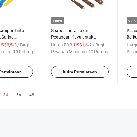
Video
Vide
campur Tinta
Spatula Tinta Layar
Pisau
k Saring
Pegangan Kayu untuk
Berku
Tinggi
Percetakan Layar
Pega
/ Bagian
Harga FOB:
/ Bagian
Harg
US$2,5-3
US$1,6-2
untuk
nimum:
10 Potong
Pesanan Minimum:
10 Potong
Pesa
 Permintaan
Kirim Permintaan
36
48
24