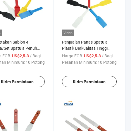
o
Video
takan Sablon 4
Penjualan Panas Spatula
a/Set Spatula Penuh
Plastik Berkualitas Tinggi
 Plastik untuk
Multi Warna untuk Tinta
a FOB:
/ Bagian
Harga FOB:
/ Bagian
US$2,5-3
US$2,5-3
etakan Sablon
Sablon
nan Minimum:
10 Potong
Pesanan Minimum:
10 Potong
Kirim Permintaan
Kirim Permintaan