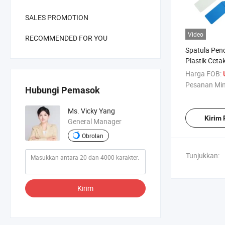
SALES PROMOTION
Video
RECOMMENDED FOR YOU
Spatula Pen
Plastik Ceta
Berkualitas 
Harga FOB:
Pesanan Mi
Hubungi Pemasok
Ms. Vicky Yang
Kirim
General Manager
Obrolan
Tunjukkan:
Kirim