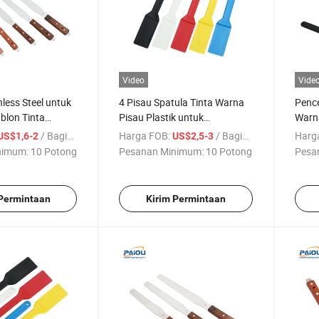
Video
Vide
nless Steel untuk
4 Pisau Spatula Tinta Warna
Pence
blon Tinta
Pisau Plastik untuk
Warn
tula Plastik
Percetakan Sablon
Pisau
/ Bagian
Harga FOB:
/ Bagian
Harg
US$1,6-2
US$2,5-3
tak Sablon
Penc
nimum:
10 Potong
Pesanan Minimum:
10 Potong
Pesa
 Permintaan
Kirim Permintaan