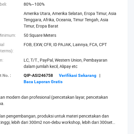
eli:
80%~100%
Amerika Utara, Amerika Selatan, Eropa Timur, Asia
Tenggara, Afrika, Oceania, Timur Tengah, Asia
Timur, Eropa Barat
Minimum:
50 Square Meters
ial
FOB, EXW, CFR, ID PAJAK, Lainnya, FCA, CPT
oterms):
n:
LC, T/T., PayPal, Western Union, Pembayaran
dalam jumlah kecil, Alipay etc
 No. :
QIP-ASI246758
Verifikasi Sekarang
|
Baca Laporan Gratis
an modern dan profesional (pencetakan layar, pencetakan
na.
t dan pengembangan, produksi untuk materi pencetakan dan
 tinggi, lebih dari 300m2 non-debu workshop, lebih dari 300set
.