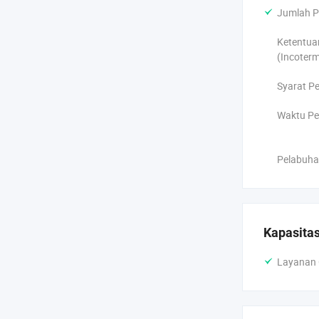
Jumlah P
Ketentuan
(Incoterm
Syarat P
Waktu Pe
Pelabuha
Kapasitas
Layanan 