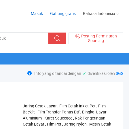
Masuk
Gabung gratis
Bahasa Indonesia
Posting Permintaan
Sourcing
Info yang ditandai dengan
diverifikasi oleh
SGS
‪Jaring Cetak Layar‬
,
‪Film Cetak Inkjet Pet‬
,
‪Film
Backlit‬
,
‪Film Transfer Panas Dtf‬
,
‪Bingkai Layar
Aluminium‬
,
‪Karet Squeegee‬
,
‪Rak Pengeringan
Cetak Layar‬
,
‪Film Pet‬
,
‪Jaring Nylon‬
,
‪Mesin Cetak‬