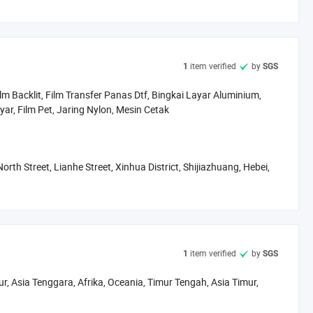
ar poliester rendah dari 6T-165T, digunakan secara luas untuk
takan PCB dll. Bingkai Aluminium, Seseegee, film inkjet, film
.
item verified
by
1
SGS
ia. Digunakan secara luas dalam hal filtrasi, pemisahan dan
, gandum, Penyaringan susu dan penyaringan jus lain dalam industri
ilm Backlit, Film Transfer Panas Dtf, Bingkai Layar Aluminium,
ar, Film Pet, Jaring Nylon, Mesin Cetak
epuasan pelanggan sebagai motivasi. Bertahan dengan kualitas,
bih dari 100 negara dan area dan mendapatkan lebih dari 300
th Street, Lianhe Street, Xinhua District, Shijiazhuang, Hebei,
aik Anda!
item verified
by
1
SGS
r, Asia Tenggara, Afrika, Oceania, Timur Tengah, Asia Timur,