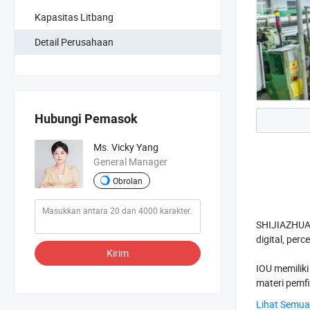
Kapasitas Litbang
Detail Perusahaan
Hubungi Pemasok
Ms. Vicky Yang
General Manager
Obrolan
SHIJIAZHUAN
digital, per
Kirim
IOU memilik
materi pemfi
mesin Swiss
Lihat Semu