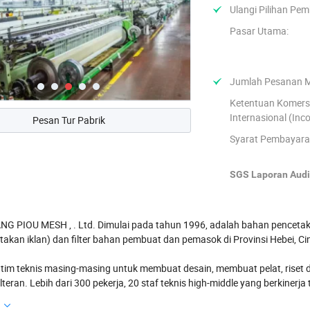
Ulangi Pilihan Pemb
Pasar Utama:
Jumlah Pesanan 
Ketentuan Komers
Internasional (Inc
Pesan Tur Pabrik
Syarat Pembayara
SGS Laporan Audit
G PIOU MESH , . Ltd. Dimulai pada tahun 1996, adalah bahan pencetak
cetakan iklan) dan filter bahan pembuat dan pemasok di Provinsi Hebei, Ci
i tim teknis masing-masing untuk membuat desain, membuat pelat, rise
lteran. Lebih dari 300 pekerja, 20 staf teknis high-middle yang berkinerja
 Sulloom. Ruang penataan panas terpisah dan ruang penyimpanan besar
a