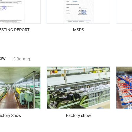
ESTING REPORT
MSDS
how
15 Barang
actory Show
Factory show