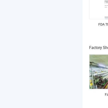
FDA T
Factory S
F