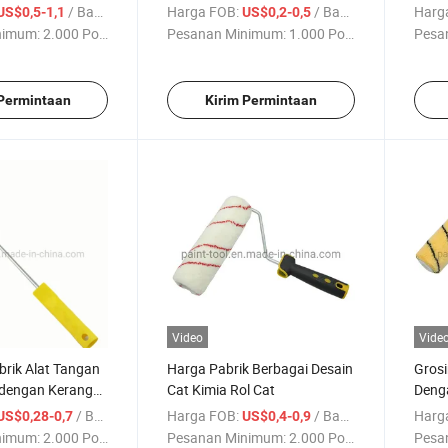
Logam
Erop
/ Bagian
Harga FOB:
/ Bagian
Harg
US$0,5-1,1
US$0,2-0,5
nimum:
2.000 Potong
Pesanan Minimum:
1.000 Potong
Pesa
 Permintaan
Kirim Permintaan
Video
Vide
rik Alat Tangan
Harga Pabrik Berbagai Desain
Grosi
t dengan Kerangka
Cat Kimia Rol Cat
Deng
/ Bagian
Harga FOB:
/ Bagian
Harg
US$0,28-0,7
US$0,4-0,9
nimum:
2.000 Potong
Pesanan Minimum:
2.000 Potong
Pesa