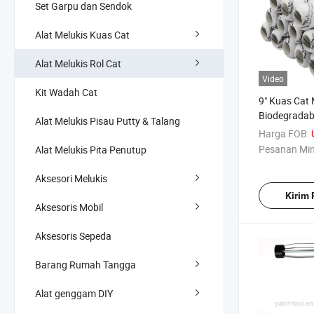
Set Garpu dan Sendok
Alat Melukis Kuas Cat
Alat Melukis Rol Cat
Video
Kit Wadah Cat
9" Kuas Cat 
Biodegradabl
Alat Melukis Pisau Putty & Talang
Penutup Rol
Harga FOB:
Pesanan Mi
Alat Melukis Pita Penutup
Aksesori Melukis
Kirim
Aksesoris Mobil
Aksesoris Sepeda
Barang Rumah Tangga
Alat genggam DIY