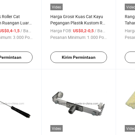
Video
Vide
 Roller Cat
Harga Grosir Kuas Cat Kayu
Rangk
m Ruangan Luar
Pegangan Plastik Kustom Rol
Tahan
ci Dijual
Cat
/ Bagian
Harga FOB:
/ Bagian
Harg
US$0,4-1,5
US$0,2-0,5
nimum:
3.000 Potong
Pesanan Minimum:
1.000 Potong
Pesa
 Permintaan
Kirim Permintaan
Video
Vide