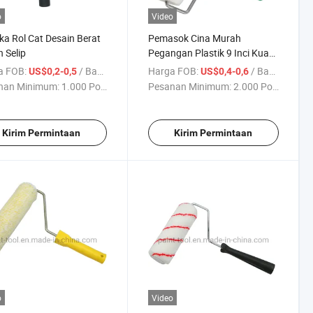
o
Video
a Rol Cat Desain Berat
Pemasok Cina Murah
 Selip
Pegangan Plastik 9 Inci Kuas
Roller Cat Polyester
a FOB:
/ Bagian
Harga FOB:
/ Bagian
US$0,2-0,5
US$0,4-0,6
nan Minimum:
1.000 Potong
Pesanan Minimum:
2.000 Potong
Kirim Permintaan
Kirim Permintaan
o
Video