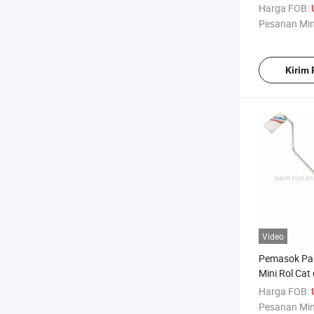
Pegangan 
Harga FOB:
Pesanan Mi
Kirim
Video
Pemasok Pab
Mini Rol Ca
Tahan Lama
Harga FOB:
Pesanan Mi