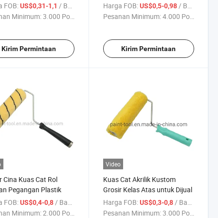
a
Kayu untuk Pengecatan
a FOB:
/ Bagian
Harga FOB:
/ Bagian
US$0,31-1,1
US$0,5-0,98
Rumah
nan Minimum:
3.000 Potong
Pesanan Minimum:
4.000 Potong
Kirim Permintaan
Kirim Permintaan
o
Video
r Cina Kuas Cat Rol
Kuas Cat Akrilik Kustom
an Pegangan Plastik
Grosir Kelas Atas untuk Dijual
a FOB:
/ Bagian
Harga FOB:
/ Bagian
US$0,4-0,8
US$0,3-0,8
nan Minimum:
2.000 Potong
Pesanan Minimum:
3.000 Potong