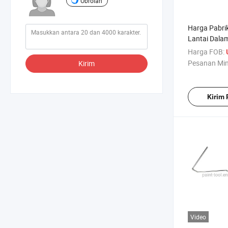
Obrolan
Harga Pabrik
Lantai Dala
Ruangan 9 In
Harga FOB:
Pesanan Mi
Kirim
Kirim
Video