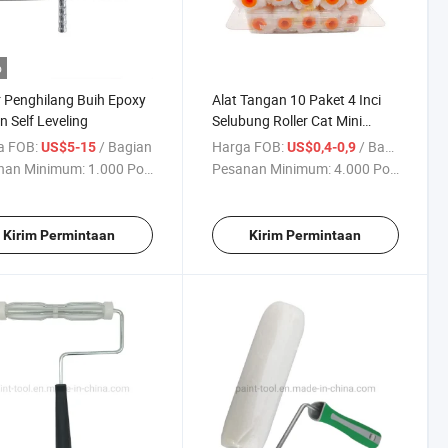
o
r Penghilang Buih Epoxy
Alat Tangan 10 Paket 4 Inci
 Self Leveling
Selubung Roller Cat Mini
Mikrofiber Isi Ulang
a FOB:
/ Bagian
Harga FOB:
/ Bagian
US$5-15
US$0,4-0,9
nan Minimum:
1.000 Potong
Pesanan Minimum:
4.000 Potong
Kirim Permintaan
Kirim Permintaan