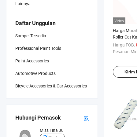
Lainnya
Video
Daftar Unggulan
Harga Murah
Sampel Tersedia
Roller Cat 
Pegangan K
Harga FOB:
Professional Paint Tools
Pesanan Mi
Paint Accessories
Kirim
Automotive Products
Bicycle Accessories & Car Accessories
Hubungi Pemasok
Miss Tina Ju