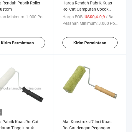
 Rendah Pabrik Roller
Harga Rendah Pabrik Kuas
Kustom
Rol Cat Campuran Cocok
untuk Semua Cat
nan Minimum:
1.000 Potong
Harga FOB:
/ Bagian
US$0,4-0,9
Pesanan Minimum:
3.000 Potong
Kirim Permintaan
Kirim Permintaan
o
 Pabrik Kuas Rol Cat
Alat Konstruksi 7 Inci Kuas
atan Tinggi untuk
Rol Cat dengan Pegangan