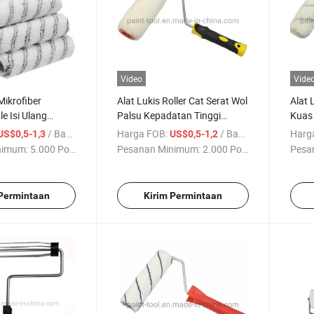
Video
Vide
Mikrofiber
Alat Lukis Roller Cat Serat Wol
Alat 
e Isi Ulang
Palsu Kepadatan Tinggi
Kuas 
 Cat
Dekoratif
/ Bagian
Harga FOB:
/ Bagian
Harg
US$0,5-1,3
US$0,5-1,2
nimum:
5.000 Potong
Pesanan Minimum:
2.000 Potong
Pesa
 Permintaan
Kirim Permintaan