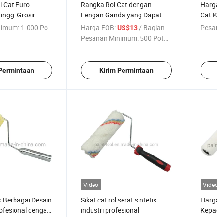
l Cat Euro
Rangka Rol Cat dengan
Harga
Tinggi Grosir
Lengan Ganda yang Dapat
Cat 
Disesuaikan dan Tiang
nimum:
1.000 Potong
Harga FOB:
/ Bagian
Pesa
US$13
Perpanjangan
Pesanan Minimum:
500 Potong
 Permintaan
Kirim Permintaan
Video
Vide
k Berbagai Desain
Sikat cat rol serat sintetis
Harga
rofesional dengan
industri profesional
Kepad