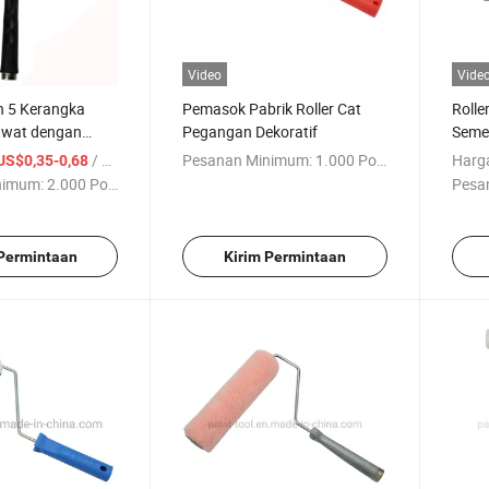
Video
Vide
 5 Kerangka
Pemasok Pabrik Roller Cat
Rolle
Kawat dengan
Pegangan Dekoratif
Semen
aret
/ Bagian
Pesanan Minimum:
1.000 Potong
Harg
US$0,35-0,68
nimum:
2.000 Potong
Pesa
 Permintaan
Kirim Permintaan