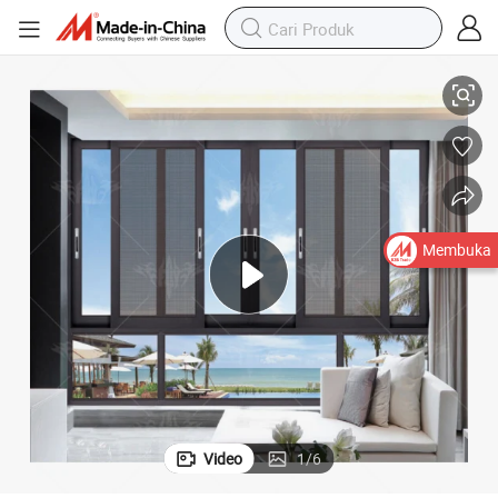
Jendela Geser Kaca Aluminium Ganda Berlapis PA Balkon
Membuka
Video
1
/
6