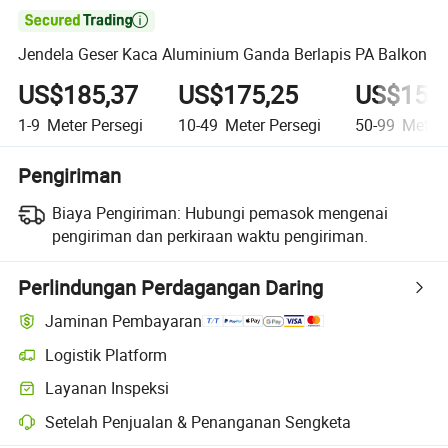

Jendela Geser Kaca Aluminium Ganda Berlapis PA Balkon
US$185,37
US$175,25
US$159,
1-9
Meter Persegi
10-49
Meter Persegi
50-99
Meter 
Pengiriman
Biaya Pengiriman:
Hubungi pemasok mengenai
pengiriman dan perkiraan waktu pengiriman.
Perlindungan Perdagangan Daring
Jaminan Pembayaran
Logistik Platform
Pelacakan pengiriman yang lebih jelas dengan logistik yang didukung
Layanan Inspeksi
Pemeriksaan pra-pengiriman opsional untuk pemeriksaan kualitas da
Setelah Penjualan & Penanganan Sengketa
Penyelesaian sengketa yang dibantu platform, termasuk pengembalia