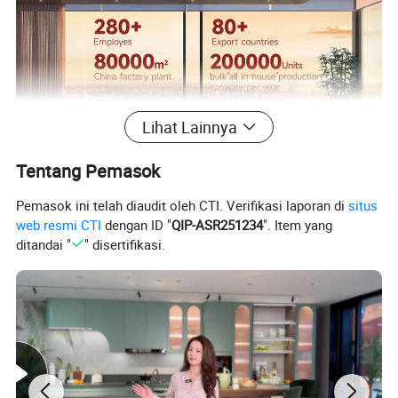
Lihat Lainnya
Tentang Pemasok
Pemasok ini telah diaudit oleh CTI. Verifikasi laporan di
situs
Keunggulan Produk
web resmi CTI
dengan ID "
QIP-ASR251234
". Item yang
ditandai "
" disertifikasi.