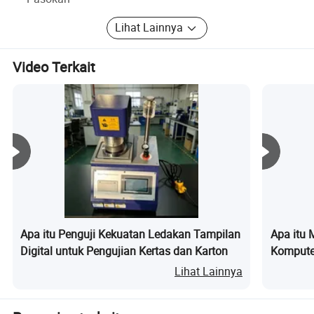
profesional dan layanan purna jual yang unggul, OTS
telah siap untuk ambil bagian dalam pasar internasional
Lihat Lainnya
dan menjadi contoh di bidang ini.
Video Terkait
Apa itu Penguji Kekuatan Ledakan Tampilan
Apa itu 
Digital untuk Pengujian Kertas dan Karton
Komputer
Penguji 
Lihat Lainnya
Kekuatan