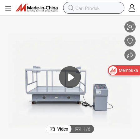
Mesin Uji Getaran Pengemasan Simulasi yang Laris
Membuka
Video
1
/
6