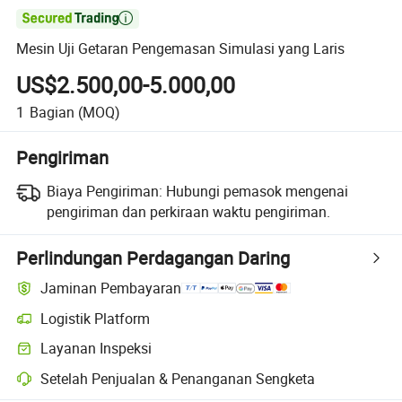

Mesin Uji Getaran Pengemasan Simulasi yang Laris
US$2.500,00-5.000,00
1
Bagian
(MOQ)
Pengiriman
Biaya Pengiriman:
Hubungi pemasok mengenai
pengiriman dan perkiraan waktu pengiriman.
Perlindungan Perdagangan Daring
Jaminan Pembayaran
Logistik Platform
Pelacakan pengiriman yang lebih jelas dengan logistik yang didukung
Layanan Inspeksi
Pemeriksaan pra-pengiriman opsional untuk pemeriksaan kualitas da
Setelah Penjualan & Penanganan Sengketa
Penyelesaian sengketa yang dibantu platform, termasuk pengembalia