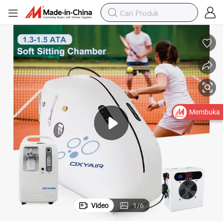
Membuka
Video
1
/
6