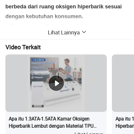
berbeda dari ruang oksigen hiperbarik sesuai
dengan kebutuhan konsumen.
1.
Penyesuaian Tekanan pada ruang Hyperbaric
Lihat Lainnya
2.
Penyesuaian Warna Hiper Warna:
Biru (biru tua,
biru tua), Hitam, Beige, Hijau, Abu-abu Opsional.
Video Terkait
(keausan di atas dapat dipilih untuk semua model)
Apa itu 1.3ATA-1.5ATA Kamar Oksigen
Apa itu 
Hiperbarik Lembut dengan Material TPU
Hiperbar
untuk Pemulihan Olahraga
Pemulih