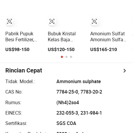
Pabrik Pupuk
Bubuk Kristal
Amonium Sulfat
Besi Fertilizer,
Kelas Baja
Amonium Sulfat
Amonium Sulfat
Amonium Sulfat
Kelas
US$98-150
US$120-150
US$165-210
Steel Grade
Caprolactom
(Kelembapan
Kelas Baja
Rendah)
Rincian Cepat
Tidak. Model.:
Ammonium sulphate
CAS No:
7784-25-0, 7783-20-2
Rumus:
(Nh4)2so4
EINECS:
232-055-3, 231-984-1
Sertifikasi:
SGS COA