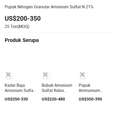
Pupuk Nitrogen Granular Amonium Sulfat N 21%
US$200-350
25
Ton(MOQ)
Produk Serupa
Kadar Baja
Bubuk Amonium
Pupuk
Amonium Sulfat
Sulfat Kelas
Ammonium
dengan 20.5%
Pertanian Kelas
Sulfat Kelas Baja
US$250-330
US$220-480
US$350-390
Nitrogen
Baja
(NH4) 2so4,
Pupuk NPK