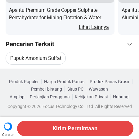
U
Apa itu Premium Grade Copper Sulphate
Apa itu
k
Pentahydrate for Mining Flotation & Water
Alumini
ur
Bubuk/2-5mm
0-2-mm
Treatment
Lihat Lainnya
a
n
Pencarian Terkait
Pupuk Amonium Sulfat
Kemasan & Pengiriman
Kategori Terkait
Pemasok Amonium Sulfat
Sulfat Amonium
Produk Populer
Harga Produk Panas
Produk Panas Grosir
Telusuri menurut Kategori
FAQ
Pembeli bintang
Situs PC
Wawasan
Ammonium Sulfat Pertanian
Amplop
Perjanjian Pengguna
Kebijakan Privasi
Hubungi
Copyright © 2026 Focus Technology Co., Ltd. All Rights Reserved
Ammonium Sulfat Granular
Ammonium Sulfat Putih
Kirim Permintaan
Obrolan