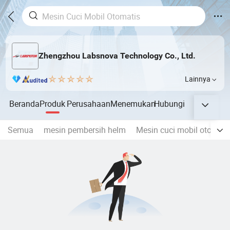
Zhengzhou Labsnova Technology Co., Ltd.
Lainnya
Beranda
Produk
Perusahaan
Menemukan
Hubungi
Semua
mesin pembersih helm
Mesin cuci mobil otomati