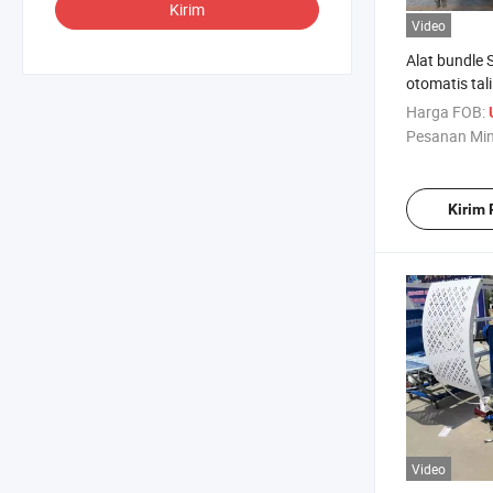
Kirim
Video
Alat bundle 
otomatis tal
Harga FOB:
Pesanan Mi
Kirim
Video