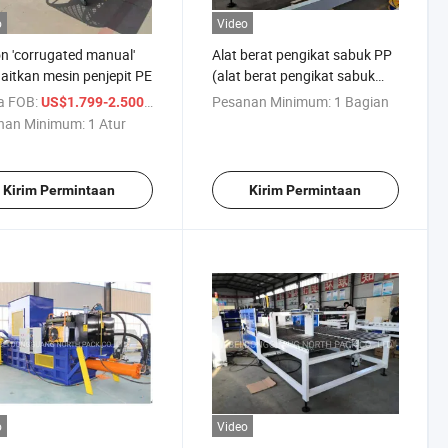
o
Video
n 'corrugated manual'
Alat berat pengikat sabuk PP
itkan mesin penjepit PE
(alat berat pengikat sabuk
PP)
a FOB:
/ Atur
Pesanan Minimum:
1 Bagian
US$1.799-2.500
nan Minimum:
1 Atur
Kirim Permintaan
Kirim Permintaan
o
Video