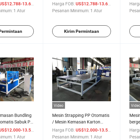
untuk mengaitkan mesin
Strap
/ Atur
Harga FOB:
/ Atur
Harg
US$12.788-13.600
US$12.788-13.600
bundling
nimum:
1 Atur
Pesanan Minimum:
1 Atur
Pesa
 Permintaan
Kirim Permintaan
Video
Vide
emasan Bundling
Mesin Strapping PP Otomatis
Mesin
tomatis Sabuk PP
/ Mesin Kemasan Karton
berg
gelombang NP
Bergelombang
sepe
/ Atur
Harga FOB:
/ Atur
Harg
US$12.000-13.500
US$12.000-13.500
nimum:
1 Atur
Pesanan Minimum:
1 Atur
Pesa