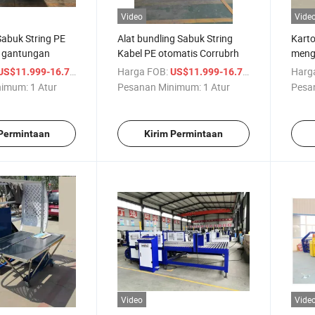
Video
Vide
Sabuk String PE
Alat bundling Sabuk String
Karto
i gantungan
Kabel PE otomatis Corrubrh
menga
/ Atur
Harga FOB:
/ Atur
Harg
US$11.999-16.788
US$11.999-16.788
nimum:
1 Atur
Pesanan Minimum:
1 Atur
Pesa
 Permintaan
Kirim Permintaan
Video
Vide