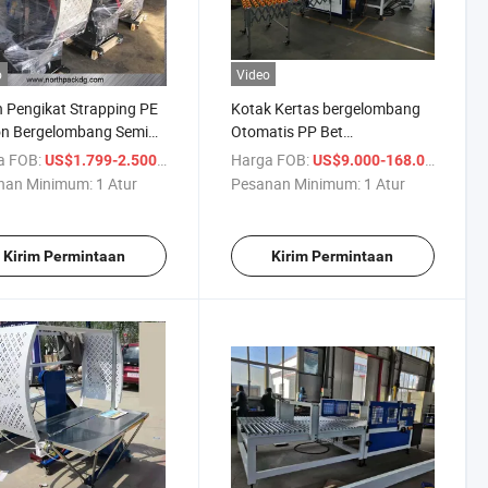
o
Video
 Pengikat Strapping PE
Kotak Kertas bergelombang
on Bergelombang Semi
Otomatis PP Bet
atis
mengencangkan Mesin
a FOB:
/ Atur
Harga FOB:
/ Atur
US$1.799-2.500
US$9.000-168.000
Pembungkus
nan Minimum:
1 Atur
Pesanan Minimum:
1 Atur
Kirim Permintaan
Kirim Permintaan