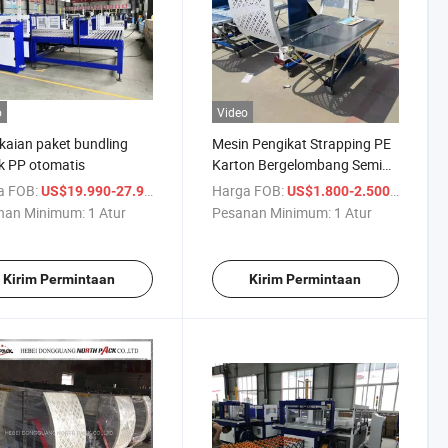
o
Video
aian paket bundling
Mesin Pengikat Strapping PE
k PP otomatis
Karton Bergelombang Semi
Otomatis
a FOB:
/ Atur
Harga FOB:
/ Atur
US$19.990-27.990
US$1.800-2.500
nan Minimum:
1 Atur
Pesanan Minimum:
1 Atur
Kirim Permintaan
Kirim Permintaan