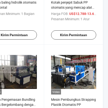
 baling hidrolik otomatis
Kotak penjepit Sabuk PP
ontal
otomatis yang mencap alat
berat bundling
nan Minimum:
1 Bagian
Harga FOB:
/ Atur
US$12.788-13.600
Pesanan Minimum:
1 Atur
Kirim Permintaan
Kirim Permintaan
o
Video
n Pengemasan Bundling
Mesin Pembungkus Strapping
k Bergelombang dengan
Plastik Otomatis PP