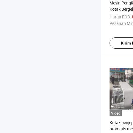
Mesin Pengik
Kotak Berg
Otomatis P
Harga FOB:
Pesanan Mi
Kirim
Video
Kotak penje
otomatis men