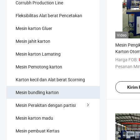
Corrubh Production Line
Fleksibilitas Alat berat Pencetakan
Mesin karton Gluer
Video
Mesin jahit karton
Mesin Pengik
Karton Otom
Mesin karton Lamating
Harga FOB:
Pesanan Mi
Mesin Pemotong karton
Karton kecil dan Alat berat Scorning
Kirim
Mesin bundling karton
Mesin Perakitan dengan partisi
Mesin karton madu
Mesin pembuat Kertas