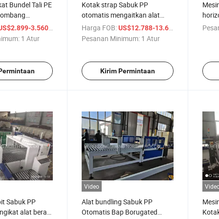
at Bundel Tali PE
Kotak strap Sabuk PP
Mesin
elombang
otomatis mengaitkan alat
horiz
enuh
berat bundling
/ Atur
Harga FOB:
/ Atur
Pesa
US$2.899-3.560
US$12.788-13.600
nimum:
1 Atur
Pesanan Minimum:
1 Atur
 Permintaan
Kirim Permintaan
Video
Vide
pit Sabuk PP
Alat bundling Sabuk PP
Mesi
gikat alat berat
Otomatis Bap Borugated
Kota