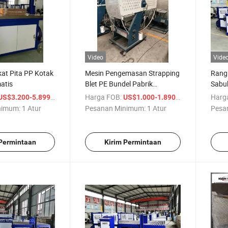
Video
Vide
at Pita PP Kotak
Mesin Pengemasan Strapping
Rangk
atis
Blet PE Bundel Pabrik
Sabu
Berkualitas Tinggi
/ Atur
Harga FOB:
/ Atur
Harg
US$3.200-5.899
US$1.000-1.890
nimum:
1 Atur
Pesanan Minimum:
1 Atur
Pesa
 Permintaan
Kirim Permintaan