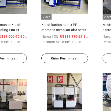
Video
Vide
emasan Kotak
Kotak kardus sabuk PP
Mesin
dling Pita PP
otomatis mengikat alat berat
Kart
ergelombang
Otom
/ Atur
Harga FOB:
/ Atur
Harg
US$9.000-16.800
US$19.990-27.890
nimum:
1 Atur
Pesanan Minimum:
1 Atur
Pesa
 Permintaan
Kirim Permintaan