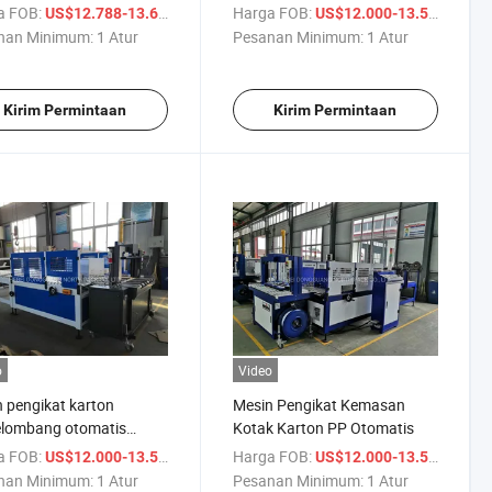
ping Sabuk PP Otomatis
a FOB:
/ Atur
Harga FOB:
/ Atur
US$12.788-13.600
US$12.000-13.500
nan Minimum:
1 Atur
Pesanan Minimum:
1 Atur
Kirim Permintaan
Kirim Permintaan
o
Video
 pengikat karton
Mesin Pengikat Kemasan
elombang otomatis
Kotak Karton PP Otomatis
nuhnya
a FOB:
/ Atur
Harga FOB:
/ Atur
US$12.000-13.500
US$12.000-13.500
nan Minimum:
1 Atur
Pesanan Minimum:
1 Atur