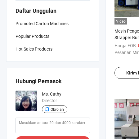
Daftar Unggulan
Video
Promoted Carton Machines
Mesin Peng
Popular Products
Strapper Bun
Lembaran B
Harga FOB:
Hot Sales Products
Otomatis
Pesanan Mi
Kirim
Hubungi Pemasok
Ms. Cathy
Director
Obrolan