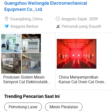
Guangzhou Weilongda Electromechanical
Equipment Co., Ltd.
Guangdong, China
Anggota Sejak: 2009
Anggota Berlian
Pemasok yang Diaudit
Produsen Sistem Mesin
China Menyemprotkan
Semprot Cat Elektrostatik
Kamar Cat Oven Cat Oven
Otomotif Berkualitas Tinggi
Semprot untuk Kolombia
dengan Oven Pengering
untuk Mesin Pelapisan
Trending Pencarian Saat Ini
Bubuk Logam
Pemotong Laser
Mesin Peralatan