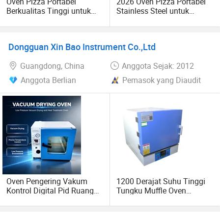
Oven Pizza Portabel
2026 Oven Pizza Portabel
Berkualitas Tinggi untuk
Stainless Steel untuk
Rumah, Pesta, dan Luar
Outdoor
Ruangan
Dongguan Xin Bao Instrument Co.,Ltd
Guangdong, China
Anggota Sejak: 2012
Anggota Berlian
Pemasok yang Diaudit
Oven Pengering Vakum
1200 Derajat Suhu Tinggi
Kontrol Digital Pid Ruang
Tungku Muffle Oven
Stainless Steel untuk Kimia
Pengering
Farmasi Komponen
Elektronik