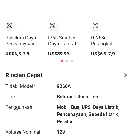
Perjalanan
Perangkat
Perjalanan Jalan
Deteksi Tekanan
Pemadaman
Kendaraan
Cadangan (YQ-
Peralatan Darurat
K333)
Pasokan Daya
IP65 Sumber
Df268c
Pencahayaan
Daya Darurat
Perangkat
Darurat Lift
Tahan Air untuk
Darurat Lampu
US$6,5-7,9
US$39,99
US$6,9-7,9
Rkp220/12
Lampu Sorot LED
LED Penyedia
Bagian Lift
Bay Tinggi yang
Daya
Bagian
Dapat Diisi Ulang
Pencahayaan
Darurat
Rincian Cepat
Tidak. Model.:
9060A
Tipe:
Baterai Lithium-Ion
Penggunaan:
Mobil, Bus, UPS, Daya Listrik,
Pencahayaan, Sepeda listrik,
Perahu
Voltase Nominal:
12V