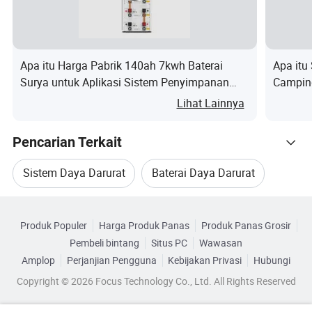
Skenario yang dapat digunakan
1.Daya darurat untuk transportasi kereta
2.Catu daya darurat untuk pertahanan manusia
Apa itu Harga Pabrik 140ah 7kwh Baterai
Apa it
3.Catu daya penyimpanan energi rumah tangga
Surya untuk Aplikasi Sistem Penyimpanan
Campin
Energi
Darurat
4.Communication catu daya keamanan
Lihat Lainnya
5.Catu daya darurat dalam situasi tertentu, dsb.
Parameter Produk
Pencarian Terkait
Sistem Daya Darurat
Baterai Daya Darurat
Kategori Terkait
Pasokan Daya Penyimpanan Energi Darurat
Produk Populer
Harga Produk Panas
Produk Panas Grosir
Telusuri menurut Kategori
Pembeli bintang
Situs PC
Wawasan
Modul Catu Daya
Daya Darurat RoHS
Amplop
Perjanjian Pengguna
Kebijakan Privasi
Hubungi
Copyright © 2026 Focus Technology Co., Ltd. All Rights Reserved
Daya Darurat Mobil