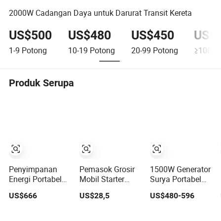
2000W Cadangan Daya untuk Darurat Transit Kereta
US$500
US$480
US$450
US$
1-9
Potong
10-19
Potong
20-99
Potong
≥100
Po
Produk Serupa
Penyimpanan
Pemasok Grosir
1500W Generator
Energi Portabel
Mobil Starter
Surya Portabel
LiFePO4 Stasiun
Darurat Sumber
Stasiun Daya
US$666
US$28,5
US$480-596
Daya Darurat
Daya Inflatable
Darurat untuk
Multi Fungsi
Pengisian Ban
Perkemahan
untuk Berkemah
Terintegrasi dan