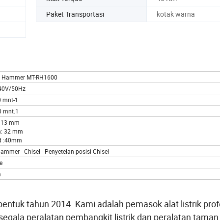
Paket Transportasi
kotak warna
y Hammer MT-RH1600
40V/50Hz
0 mnt-1
0 mnt.1
a: 13 mm
on: 32 mm
d :40mm
Hammer - Chisel - Penyetelan posisi Chisel
e
m
bentuk tahun 2014. Kami adalah pemasok alat listrik prof
segala peralatan pembangkit listrik dan peralatan taman