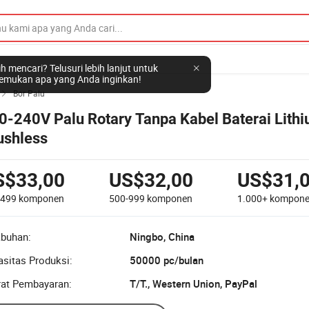
h mencari? Telusuri lebih lanjut untuk
mukan apa yang Anda inginkan!
Bor Palu

0-240V Palu Rotary Tanpa Kabel Baterai Lith
ushless
S$33,00
US$32,00
US$31,
-499
komponen
500-999
komponen
1.000+
kompon
abuhan:
Ningbo, China
sitas Produksi:
50000 pc/bulan
rat Pembayaran:
T/T., Western Union, PayPal