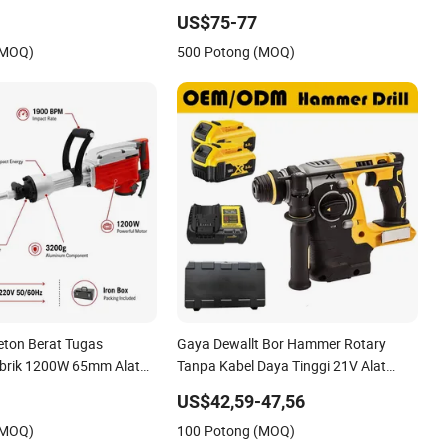
Variabel Pahat Pemecah Rotomartillo
US$75-77
Desain Baru Alat Listrik
(MOQ)
500 Potong (MOQ)
eton Berat Tugas
Gaya Dewallt Bor Hammer Rotary
brik 1200W 65mm Alat
Tanpa Kabel Daya Tinggi 21V Alat
in Chuck SDS Max Sistem
Bertenaga Baterai Brushless OEM
US$42,59-47,56
 Palu Rotary
ODM
(MOQ)
100 Potong (MOQ)