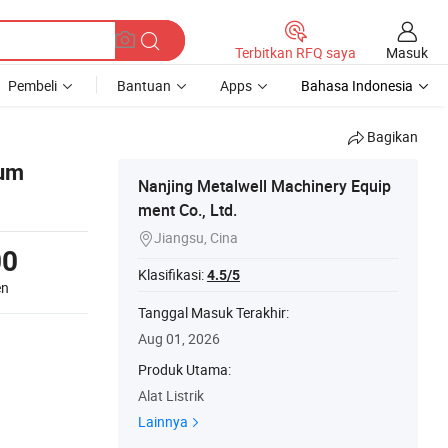
Masuk
Terbitkan RFQ saya
Pembeli
Bantuan
Apps
Bahasa Indonesia
Bagikan
ium
Nanjing Metalwell Machinery Equip
ment Co., Ltd.
Jiangsu, Cina

00
Klasifikasi:
4.5/5
en
Tanggal Masuk Terakhir:
Aug 01, 2026
Produk Utama:
Alat Listrik
Lainnya