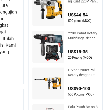
ng Kuat 220V Paha
juta.
t Rotary Hammer S
DS Plus
pengujian
US$44-54
ian
500 piece (MOQ)
ngkat
gat
220V Pahat Rotary
 Itulah
Multifungsi dengan
BMC dan Aksesoris
is. Kami
Palu Demolisi Listrik
 yang
US$15-35
Bor Impact
20 Potong (MOQ)
Hr26c 1200W Palu
Rotary dengan Peg
angan Avt Kualitas
Tinggi
US$90-100
500 Potong (MOQ)
Palu Patah Beton B