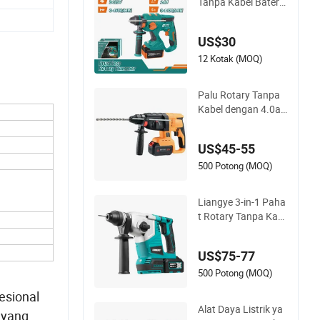
Tanpa Kabel Baterai
Tanpa Sikat dengan
Bit Dampak SDS 20
US$30
V
12 Kotak (MOQ)
Palu Rotary Tanpa
Kabel dengan 4.0ah
Baterai, Bor Impact,
dan Sistem Ganti Ce
US$45-55
pat
500 Potong (MOQ)
Liangye 3-in-1 Paha
t Rotary Tanpa Kab
el Kombinasi denga
n Kecepatan Variab
US$75-77
el Pahat Pemecah R
otomartillo Desain B
500 Potong (MOQ)
aru Alat Listrik
esional
Alat Daya Listrik ya
 yang