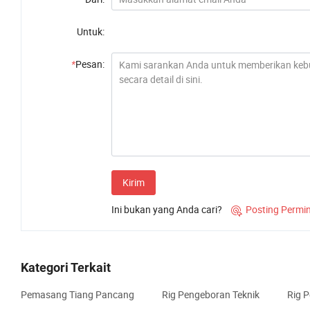
Untuk:
*
Pesan:
Kirim
Ini bukan yang Anda cari?
Posting Permi

Kategori Terkait
Pemasang Tiang Pancang
Rig Pengeboran Teknik
Rig 