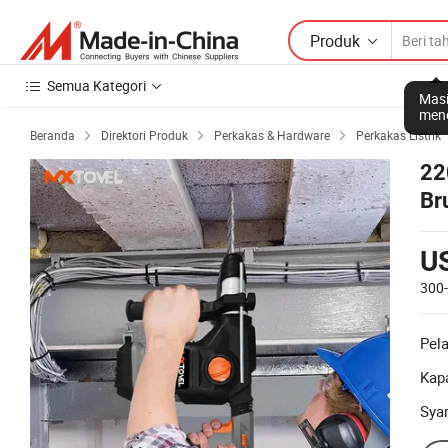
Produk
Semua Kategori
Masi
mene
Beranda
Direktori Produk
Perkakas & Hardware
Perkakas Listrik



22
Br
U
300
Pel
Kapa
Sya