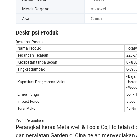
Merek Dagang
mxtovel
Asal
China
Deskripsi Produk
Deskripsi Produk
Nama Produk
Rotar
Tegangan Tetapan
220-2
Kecepatan tanpa Beban
0 - 85
Tingkat dampak
0-390
- Baj
Kapasitas Pengeboran Maks.
- bet
- Woo
Empat fungsi
Bor - 
Impact Force
5 Joul
Torsi Maks
45 N
Profil Perusahaan
Perangkat keras Metalwell & Tools Co,Ltd telah di
dan peralatan Garden di Cina, telah menyediakan 