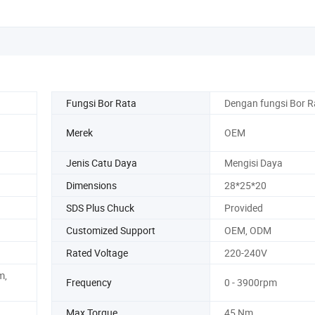
Fungsi Bor Rata
Dengan fungsi Bor R
Merek
OEM
Jenis Catu Daya
Mengisi Daya
Dimensions
28*25*20
SDS Plus Chuck
Provided
Customized Support
OEM, ODM
Rated Voltage
220-240V
m,
Frequency
0 - 3900rpm
Max Torque
45 Nm