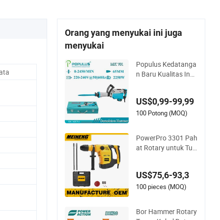
Orang yang menyukai ini juga
menyukai
Populus Kedatanga
ata
n Baru Kualitas Ind
ustri pH65 2250W P
atahkan Pemecah K
US$0,99-99,99
ualitas Tinggi Palu
Patahkan Listrik Pal
100 Potong (MOQ)
u Rotary
PowerPro 3301 Pah
at Rotary untuk Tug
as Konstruksi Berat
US$75,6-93,3
100 pieces (MOQ)
Bor Hammer Rotary