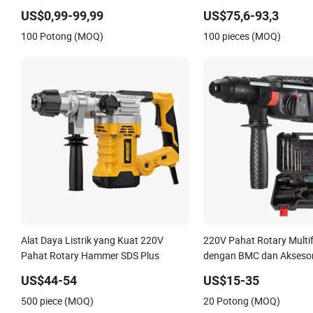
Pemecah Kualitas Tinggi Palu
US$0,99-99,99
US$75,6-93,3
Patahkan Listrik Palu Rotary
100 Potong (MOQ)
100 pieces (MOQ)
Alat Daya Listrik yang Kuat 220V
220V Pahat Rotary Multi
Pahat Rotary Hammer SDS Plus
dengan BMC dan Aksesor
Demolisi Listrik Bor Impa
US$44-54
US$15-35
500 piece (MOQ)
20 Potong (MOQ)