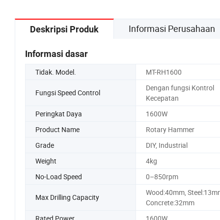
Informasi Perusahaan
Deskripsi Produk
Informasi dasar
Tidak. Model.
MT-RH1600
Dengan fungsi Kontrol
Fungsi Speed Control
Kecepatan
Peringkat Daya
1600W
Product Name
Rotary Hammer
Grade
DIY, Industrial
Weight
4kg
No-Load Speed
0–850rpm
Wood:40mm, Steel:13m
Max Drilling Capacity
Concrete:32mm
Rated Power
1600W