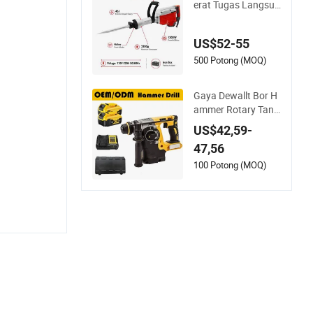
erat Tugas Langsun
g Pabrik 1200W 65
mm Alat Listrik Des
US$52-55
ain Chuck SDS Max
Sistem Anti Getaran
500 Potong (MOQ)
Palu Rotary
Gaya Dewallt Bor H
ammer Rotary Tanp
a Kabel Daya Tinggi
US$42,59-
21V Alat Bertenaga
47,56
Baterai Brushless O
EM ODM
100 Potong (MOQ)