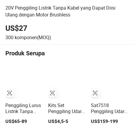
20V Penggiling Listrik Tanpa Kabel yang Dapat Diisi
Ulang dengan Motor Brushless
US$27
300
komponen(MOQ)
Produk Serupa
Penggiling Lurus
Kits Set
Sat7518
Listrik Tanpa
Penggiling Udara
Penggiling Udara
Sikat Berkualitas
Berkualitas
Die
US$65-89
US$4,5-5
US$159-199
Tinggi Alat
Tinggi 25000rpm
Penggiling Rotary