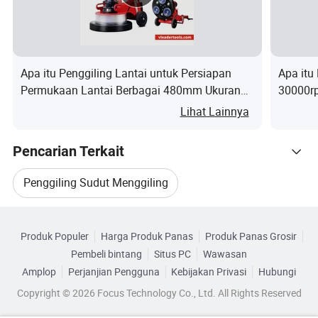
diandalkan.
Apa itu Penggiling Lantai untuk Persiapan
Apa itu
Permukaan Lantai Berbagai 480mm Ukuran
30000rp
Pelat Penggiling
Tanpa S
Lihat Lainnya
Pencarian Terkait
Penggiling Sudut Menggiling
Kategori Terkait
Alat Penggiling Die
Gerinda Listrik
Produk Populer
Harga Produk Panas
Produk Panas Grosir
Telusuri menurut Kategori
Pembeli bintang
Situs PC
Wawasan
Penggiling Die Alat Daya
Amplop
Perjanjian Pengguna
Kebijakan Privasi
Hubungi
Copyright © 2026 Focus Technology Co., Ltd. All Rights Reserved
Penggiling Sudut Listrik Logam
Gerinda Tangan