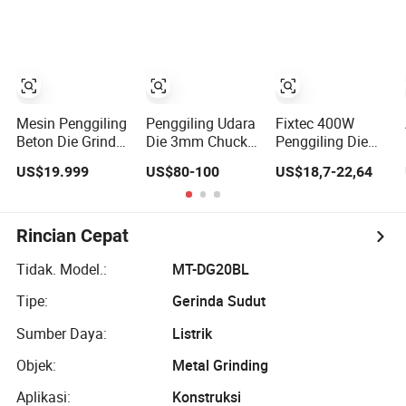
Baja
Mesin Penggiling
Penggiling Udara
Fixtec 400W
Beton Die Grinder
Die 3mm Chuck
Penggiling Die
Kayu Xy Berbasis
untuk Perbaikan
Kecepatan
US$19.999
US$80-100
US$18,7-22,64
Gear 955
Cetakan
Variabel 6mm
Penggilingan
Alat Rotary
Portabel untuk
Menggiling
Rincian Cepat
Memotong
Menghaluskan
Tidak. Model.:
MT-DG20BL
Tipe:
Gerinda Sudut
Sumber Daya:
Listrik
Objek:
Metal Grinding
Aplikasi:
Konstruksi