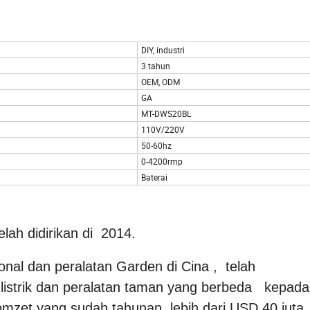
DIY, industri
3 tahun
OEM, ODM
GA
MT-DWS20BL
110V/220V
50-60hz
0-4200rmp
Baterai
lah didirikan di 2014.
nal dan peralatan Garden di Cina , telah
listrik dan peralatan taman yang berbeda kepad
mzet yang sudah tahunan lebih dari USD 40 juta