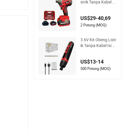
strik Tanpa Kabel Se
t Alat Bor Obeng Da
ya
US$29-40,69
2 Potong (MOQ)
3.6V Kit Obeng Listr
ik Tanpa Kabel Isi Ul
ang Tipe C Torsi 6n.
M dengan Satu pH2
US$13-14
Bit Pahat Putar Pan
jang dan Kotak Pen
500 Potong (MOQ)
yimpanan