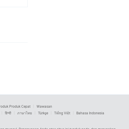
roduk Produk Cepat
Wawasan
हिन्दी
ภาษาไทย
Türkçe
Tiếng Việt
Bahasa Indonesia