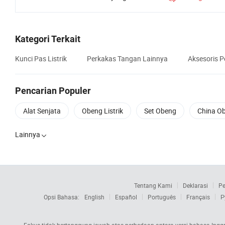
Kategori Terkait
Kunci Pas Listrik
Perkakas Tangan Lainnya
Aksesoris P
Pencarian Populer
Alat Senjata
Obeng Listrik
Set Obeng
China O
Lainnya

Tentang Kami
Deklarasi
Pe
Opsi Bahasa:
English
Español
Português
Français
Р