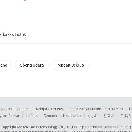
erkakas Listrik
beng
Obeng Udara
Pengait Sekrup
rjanjian Pengguna
Kebijakan Privasi
Lebih banyak Made-in-China.com
P
усский язык
Italiano
Deutsch
Nederlands
العربية
한국어
日本語
Copyright ©2026
Focus Technology Co., Ltd.
Hak cipta dilindungi undang-undang.