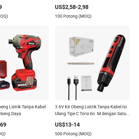
 Tangga Baru Winkko
Set Alat Daya DIY
9
US$2,58-2,98
i Perangkat Keras China
MOQ)
100 Potong (MOQ)
eng Listrik Tanpa Kabel
3.6V Kit Obeng Listrik Tanpa Kabel Isi
 Obeng Daya
Ulang Tipe C Torsi 6n. M dengan Satu
pH2 Bit Pahat Putar Panjang dan
,69
US$13-14
Kotak Penyimpanan
OQ)
500 Potong (MOQ)