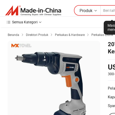
Produk
Semua Kategori
Masi
mene
Beranda
Direktori Produk
Perkakas & Hardware
Perkakas Listrik



20
Ke
U
300
Pel
Kapa
Sya