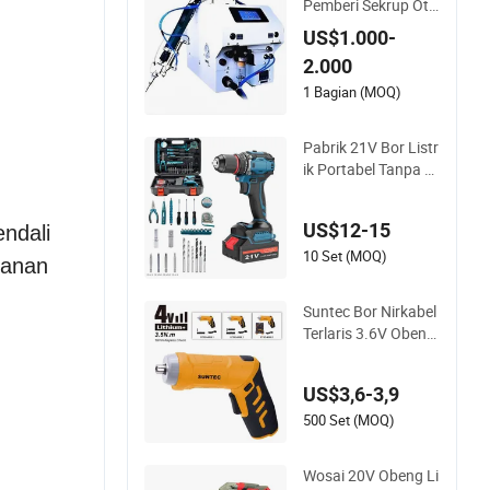
Pemberi Sekrup Oto
matis Portabel untu
US$1.000-
k Jalur Perakitan Pr
2.000
oduksi
1 Bagian (MOQ)
Pabrik 21V Bor Listr
ik Portabel Tanpa K
abel Brushless Kit Al
at Daya Baterai Lith
US$12-15
ndali
ium
10 Set (MOQ)
yanan
Suntec Bor Nirkabel
Terlaris 3.6V Obeng
Nirkabel
US$3,6-3,9
500 Set (MOQ)
Wosai 20V Obeng Li