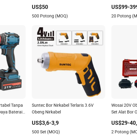
untuk Rumah
US$50
US$99-39
Kasus Injeks
500 Potong (MOQ)
20 Potong (
rtabel Tanpa
Suntec Bor Nirkabel Terlaris 3.6V
Wosai 20V Ob
Daya Baterai
Obeng Nirkabel
Set Alat Bor
US$3,6-3,9
US$29-40
500 Set (MOQ)
2 Potong (M