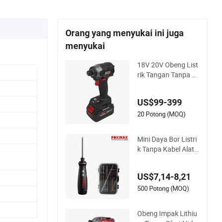
Orang yang menyukai ini juga
menyukai
18V 20V Obeng List
rik Tangan Tanpa K
abel Baterai Lithium
Li-ion Aksesoris Da
US$99-399
mpak Tanpa Sikat
20 Potong (MOQ)
Mini Daya Bor Listri
k Tanpa Kabel Alat
Perbaikan Obeng Pr
esisi (FX-MPS04)
US$7,14-8,21
500 Potong (MOQ)
Obeng Impak Lithiu