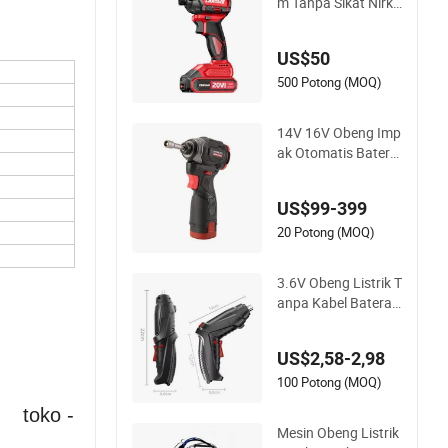
m Tanpa Sikat Nirka
bel Baterai Alat Ber
at 20-CSD230
US$50
500 Potong (MOQ)
14V 16V Obeng Imp
ak Otomatis Baterai
Litium Tanpa Kabel
Berat untuk Rumah
US$99-399
Tangga Baru Winkk
o Kasus Injeksi Pera
20 Potong (MOQ)
ngkat Keras China
3.6V Obeng Listrik T
anpa Kabel Baterai
Lithium-Ion Dapat D
iisi Ulang Set Alat D
US$2,58-2,98
aya DIY
100 Potong (MOQ)
a toko -
Mesin Obeng Listrik
.