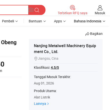
Masuk
Terbitkan RFQ saya
Pembeli
Bantuan
Apps
Bahasa Indonesia
Bagikan
i Obeng
Nanjing Metalwell Machinery Equip
ment Co., Ltd.
Jiangsu, Cina

50
Klasifikasi:
4.5/5
en
Tanggal Masuk Terakhir:
Aug 01, 2026
Produk Utama:
Alat Listrik
Lainnya