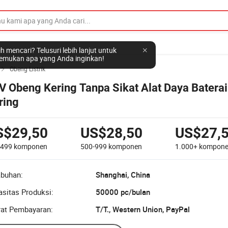
h mencari? Telusuri lebih lanjut untuk
mukan apa yang Anda inginkan!
Obeng Listrik

V Obeng Kering Tanpa Sikat Alat Daya Batera
ring
S$29,50
US$28,50
US$27,
-499
komponen
500-999
komponen
1.000+
kompon
abuhan:
Shanghai, China
sitas Produksi:
50000 pc/bulan
rat Pembayaran:
T/T., Western Union, PayPal