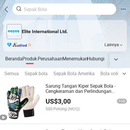
Elite International Ltd.
Lainnya
Beranda
Produk
Perusahaan
Menemukan
Hubungi
Semua
Sepak bola
Sepak Bola Amerika
Bola voli
Ba
Sarung Tangan Kiper Sepak Bola -
Cengkeraman dan Perlindungan
Terbaik untuk Kiper Profesional
US$
3,00
FOB
500 Potong
(MOQ)