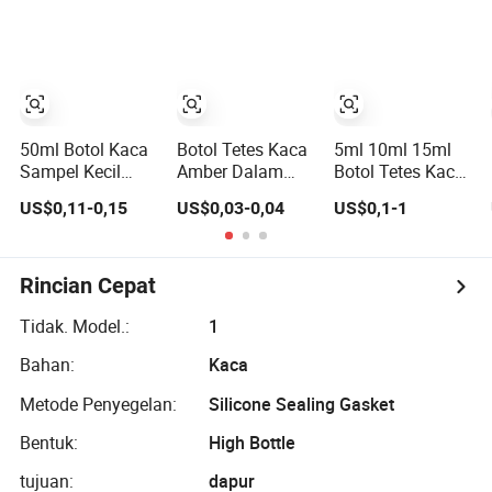
Matte Frosted 2
Datar 30ml 50ml
Amber Biru Hijau
Oz dan Kotak
Botol Serum
dengan Tutup
Kemasan Minyak
Kaca Bulat
Pipet
Esensial untuk
Frosted untuk
Serum Minyak
Minyak Esensial
Rambut
Wajah dan
Rambut dengan
50ml Botol Kaca
Botol Tetes Kaca
5ml 10ml 15ml
Kotak
Sampel Kecil
Amber Dalam
Botol Tetes Kaca
Minyak Zaitun
untuk Mengisi
dengan Kerah
US$0,11-0,15
US$0,03-0,04
US$0,1-1
Cuka dengan
Minyak Esensial
Aluminium dan
Tutup Aluminium
Tutup Tetes yang
Disesuaikan
untuk Minyak
Rincian Cepat
Tidak. Model.:
1
Bahan:
Kaca
Metode Penyegelan:
Silicone Sealing Gasket
Bentuk:
High Bottle
tujuan:
dapur