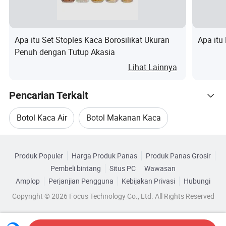
Nama
Tabung kaca untuk oli
Warna
Hapus
Apa itu Set Stoples Kaca Borosilikat Ukuran
Apa itu
Penuh dengan Tutup Akasia
Material
Kaca tanpa kabel
Lihat Lainnya
Ukuran
200 ml/300 ml
MOQ
100
Pencarian Terkait
Kerja
Simpan musiman cair
Botol Kaca Air
Botol Makanan Kaca
Berat
238g/365g
Telusuri menurut Kategori
Wadah Botol Kaca
Set Botol Minyak Kaca
Produk Populer
Harga Produk Panas
Produk Panas Grosir
Nama Produk
: Dispenser Oli Baja Antikarat Premium
Pembeli bintang
Situs PC
Wawasan
Botol Kosmetik Kaca
Amplop
Perjanjian Pengguna
Kebijakan Privasi
Hubungi
Komposisi material
:
Copyright © 2026 Focus Technology Co., Ltd. All Rights Reserved
Botol Kaca Wadah Kosmetik
Bak
: Baja Antikarat Kelas atas 304 - tahan korosi, karat, dan
noda, sehingga memastikan ketahanan dan kemilau yang
tahan lama.