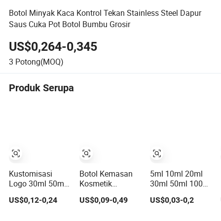
Botol Minyak Kaca Kontrol Tekan Stainless Steel Dapur
Saus Cuka Pot Botol Bumbu Grosir
US$0,264-0,345
3
Potong(MOQ)
Produk Serupa
Kustomisasi
Botol Kemasan
5ml 10ml 20ml
Logo 30ml 50ml
Kosmetik
30ml 50ml 100ml
Botol Kaca
Perawatan Kulit
Botol Kaca
US$0,12-0,24
US$0,09-0,49
US$0,03-0,2
Tetesan Minyak
Mewah Kosong
Kosmetik Minyak
Esensial Hitam
dengan Bahu
Esensial Jernih