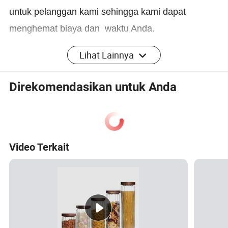
untuk
pelanggan kami sehingga kami dapat
menghemat biaya dan
waktu Anda.
Lihat Lainnya
Proses produksi
Direkomendasikan untuk Anda
Pengemasan & Pengiriman
Video Terkait
spesifikasi