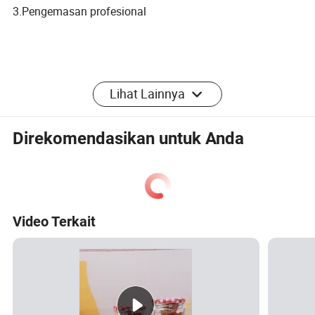
3.Pengemasan profesional
Proses Kustomisasi:
Lihat Lainnya
Langkah pertama: Mohon beri tahu kebutuhan Anda.
Direkomendasikan untuk Anda
2ndasstep: Kami mencoba memahami konsepsi dan pola
dari Anda dengan konsep sampel atau lihat gambar.
3KStep: Tawarkan penawaran setelah mengonfirmasi
desain, material, dan perawatan permukaan.
Video Terkait
4st Step (Langkah 4st): Membuat sampel untuk
persetujuan.
Langkah 5 st: Atur produksi setelah deposit yang diterima.
6st Step (Langkah 6 st): Mengatur pengiriman setelah
menerima pembayaran akhir.