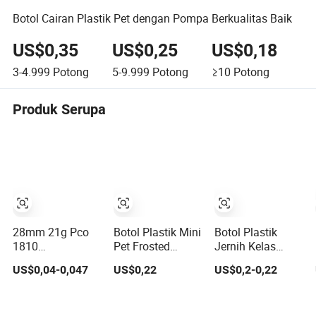
Botol Cairan Plastik Pet dengan Pompa Berkualitas Baik
US$0,35
US$0,25
US$0,18
3-4.999
Potong
5-9.999
Potong
≥10
Potong
Produk Serupa
28mm 21g Pco
Botol Plastik Mini
Botol Plastik
1810
Pet Frosted
Jernih Kelas
Penyelesaian
Kosong Kustom
Premium untuk
US$0,04-0,047
US$0,22
US$0,2-0,22
Leher untuk Botol
untuk Sampel
Penyimpanan
Air Preform Botol
Serum Kosmetik
yang Aman
Plastik Botol