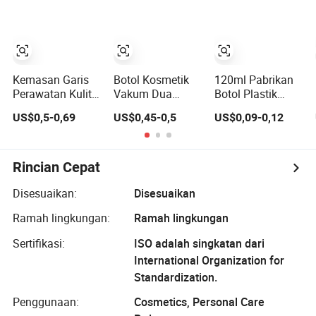
Kosmetik Pet
Kemasan Garis
Botol Kosmetik
120ml Pabrikan
Perawatan Kulit
Vakum Dua
Botol Plastik
Jar Krim
Ruang Berwarna
Glossy Kemasan
US$0,5-0,69
US$0,45-0,5
US$0,09-0,12
Kosmetik dan
Plastik Tanpa
Suplemen Pet
Botol Pompa
Udara untuk
dengan Tutup
Losion Plastik
Produk
Plastik
Tanpa Udara
Perawatan Kulit
Rincian Cepat
Hijau Matte Isi
Ganda
Ulang
Disesuaikan:
Disesuaikan
Ramah lingkungan:
Ramah lingkungan
Sertifikasi:
ISO adalah singkatan dari
International Organization for
Standardization.
Penggunaan:
Cosmetics, Personal Care