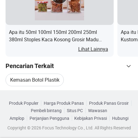
Langkah 7st: Barang dikirimkan.
8Kt Step: Anda menerima barang.
Apa itu 50ml 100ml 150ml 200ml 250ml
Apa itu
380ml Stoples Kaca Kosong Grosir Madu
Kustom 
Layanan kami:
Makanan Stoples Kaca untuk Saus dan
Lihat Lainnya
Penyimpanan Buatan Sendiri
1) Kami berjanji akan memberikan layanan terbaik dan
Pencarian Terkait
harga kompetitif yang nyata bagi Anda untuk kerjasama
kami.
Kemasan Botol Plastik
2) email Anda dapat diputar dalam waktu 12 jam.
3) setelah menerima barang, silakan hubungi kami jika
Kategori Terkait
Botol Plastik Untuk Kosmetik
ada masalah.
Produk Populer
Harga Produk Panas
Produk Panas Grosir
Telusuri menurut Kategori
Keterangan: Harga akan disesuaikan menurut jenis
Pembeli bintang
Situs PC
Wawasan
Botol Kemasan Plastik Kosmetik
penyebab, seperti penutup permukaan...
Amplop
Perjanjian Pengguna
Kebijakan Privasi
Hubungi
Copyright © 2026 Focus Technology Co., Ltd. All Rights Reserved
Botol Kosmetik Plastik Kimia