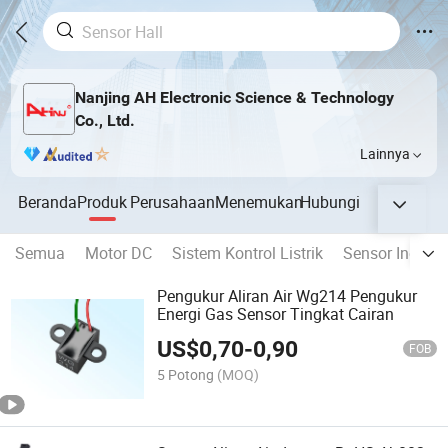
Nanjing AH Electronic Science & Technology
Co., Ltd.
Lainnya
Beranda
Produk
Perusahaan
Menemukan
Hubungi
Semua
Motor DC
Sistem Kontrol Listrik
Sensor Inersia
Pengukur Aliran Air Wg214 Pengukur
Energi Gas Sensor Tingkat Cairan
US$
0,70
-
0,90
FOB
5 Potong
(MOQ)